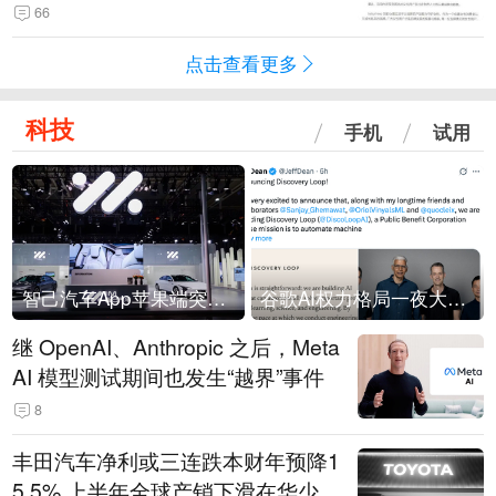
66
点击查看更多
科技
手机
试用
智己汽车App苹果端突然“下架”
谷歌AI权力格局一夜大洗牌
继 OpenAI、Anthropic 之后，Meta
AI 模型测试期间也发生“越界”事件
8
丰田汽车净利或三连跌本财年预降1
5.5% 上半年全球产销下滑在华少卖