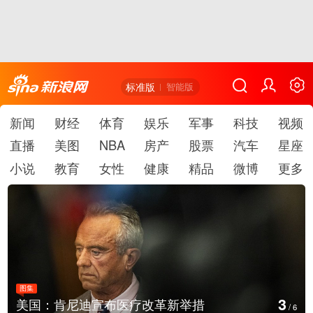
标准版
智能版
新闻
财经
体育
娱乐
军事
科技
视频
直播
美图
NBA
房产
股票
汽车
星座
小说
教育
女性
健康
精品
微博
更多
图集
4
美国：肯尼迪宣布医疗改革新举措
/
6