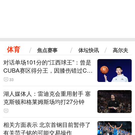
体育
焦点赛事
体坛快讯
高尔夫
对话单场101分的“江西球王”：曾是
CUBA赛区得分王，因膝伤错过CB
A选秀
33
湖人媒体人：雷迪克会重用射手 塞
克斯顿和格莱姆斯场均打27分钟
相关方面表示 北京首钢目前暂停了
有关范子铭的可能交易操作