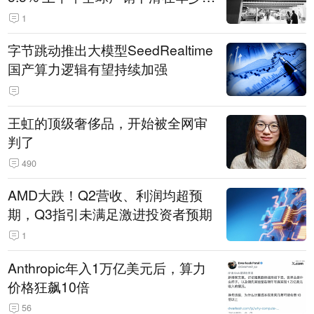
14.3万辆
1
字节跳动推出大模型SeedRealtime
国产算力逻辑有望持续加强
王虹的顶级奢侈品，开始被全网审
判了
490
AMD大跌！Q2营收、利润均超预
期，Q3指引未满足激进投资者预期
1
Anthropic年入1万亿美元后，算力
价格狂飙10倍
56