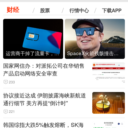
财经
股票
行情中心
下载APP
运营商干掉了流量卡，他们真的玩不起了
SpaceX火箭残骸撞击月球
国家网信办：对派拓公司在华销售
产品启动网络安全审查
233
协议接近达成 伊朗披露海峡新航道
通行细节 美方再提“倒计时”
221
韩国综指大跌5%触发熔断，SK海