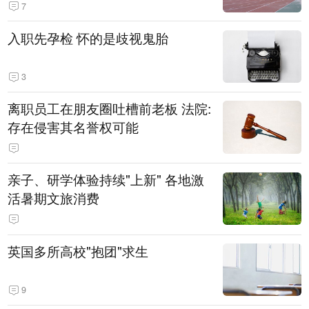
7
入职先孕检 怀的是歧视鬼胎
3
离职员工在朋友圈吐槽前老板 法院:
存在侵害其名誉权可能
亲子、研学体验持续"上新" 各地激
活暑期文旅消费
英国多所高校"抱团"求生
9