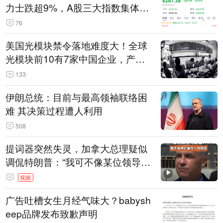
力士跌超9%，A股三大指数集体低
开
76
美国光模块禁令落地难度大！全球
光模块前10有7家中国企业，产业
界人士：想“脱钩”并不容易
133
伊朗总统：目前与最高领袖联络困
难 其决策过程遭人利用
508
提词器突然失灵，加拿大总理疑似
调侃特朗普：“我可不像某位领导
人，把这当成一场阴谋”，全场哄笑
视频
广告吐槽女生月经气味大？babysh
eep品牌发布致歉声明