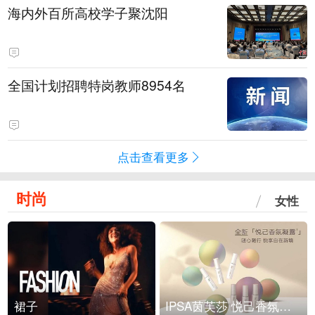
海内外百所高校学子聚沈阳
全国计划招聘特岗教师8954名
点击查看更多
时尚
女性
裙子
IPSA茵芙莎 悦己香氛凝露上市