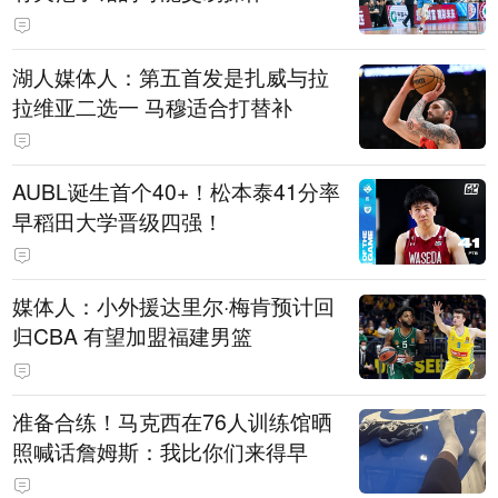
湖人媒体人：第五首发是扎威与拉
拉维亚二选一 马穆适合打替补
AUBL诞生首个40+！松本泰41分率
早稻田大学晋级四强！
媒体人：小外援达里尔·梅肯预计回
归CBA 有望加盟福建男篮
准备合练！马克西在76人训练馆晒
照喊话詹姆斯：我比你们来得早