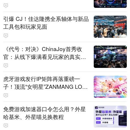
引爆 CJ！佳达隆携全系轴体与新品
工具包和玩家见面
《代号：对决》ChinaJoy首秀收
官：从线下爆满看见玩家的真实期
待
虎牙游戏发行IP矩阵再落重磅一
子！顶流“女明星”ZANMANG LOO
PY 正版3D消除手游《消消奇遇》
惊喜曝光
免费游戏加速器口令怎么用？外星
哈基米、外星喵兑换教程