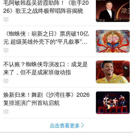
毛阿敏韩磊吴碧霞助阵！《歌手20
26》歌王之战终极帮唱阵容揭晓
《蜘蛛侠：崭新之日》票房破10亿
元 超级英雄外壳下的“平凡叙事”打
动人心
不认账？蜘蛛侠导演改口：成龙是
来了，但不是成家班做动指
焕新归来！舞剧《沙湾往事》2026
复排巡演广州首站启航
点击查看更多