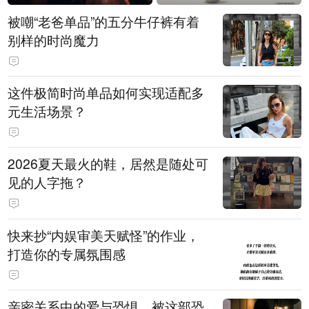
被嘲“老爸单品”的五分牛仔裤有着
别样的时尚魔力
这件极简时尚单品如何实现适配多
元生活场景？
2026夏天最火的鞋，居然是随处可
见的人字拖？
快来抄“内娱审美天赋怪”的作业，
打造你的专属氛围感
亲密关系中的爱与恐惧，被这部恐