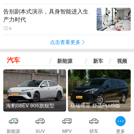
告别剧本式演示，具身智能进入生
产力时代
9
点击查看更多
汽车
新能源
新车
视频
海豹08EV 905旗舰型
格瑞维亚 舒适PLUS版
新能源
SUV
MPV
轿车
更多