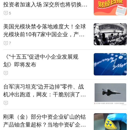
投资者加速入场 深交所也将切换交
易线路
5
美国光模块禁令落地难度大！全球
光模块前10有7家中国企业，产业
界人士：想“脱钩”并不容易
7
《“十五五”促进中小企业发展规
划》即将发布
台军演习坦克“边开边掉”零件、战
机冲出跑道，网友：干脆别演了，
没有一次没有笑话发生
刚果（金）部分中资企业矿山的钴
产品铀含量超标？当地中资矿企协