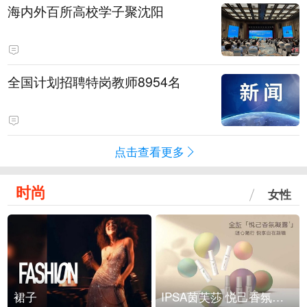
海内外百所高校学子聚沈阳
全国计划招聘特岗教师8954名
点击查看更多
时尚
女性
裙子
IPSA茵芙莎 悦己香氛凝露上市