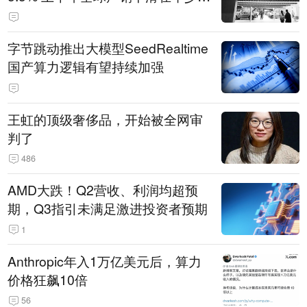
14.3万辆
字节跳动推出大模型SeedRealtime
国产算力逻辑有望持续加强
王虹的顶级奢侈品，开始被全网审
判了
486
AMD大跌！Q2营收、利润均超预
期，Q3指引未满足激进投资者预期
1
Anthropic年入1万亿美元后，算力
价格狂飙10倍
56