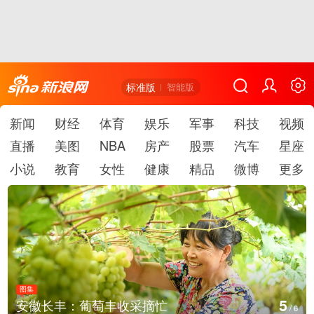
标准版
智能版
新闻
财经
体育
娱乐
军事
科技
视频
直播
美图
NBA
房产
股票
汽车
星座
小说
教育
女性
健康
精品
微博
更多
图集
5
安徽长丰：葡萄丰收采摘忙
/
6