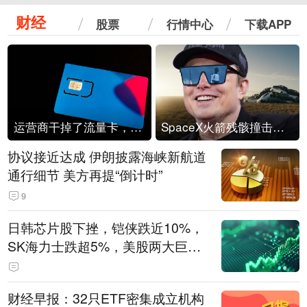
财经
股票
行情中心
下载APP
运营商干掉了流量卡，他们真的玩不起了
SpaceX火箭残骸撞击月球
协议接近达成 伊朗披露海峡新航道
通行细节 美方再提“倒计时”
9
日韩芯片股下挫，铠侠跌近10%，
SK海力士跌超5%，美股两大巨头
遭遇业绩杀
财经早报：32只ETF密集成立机构