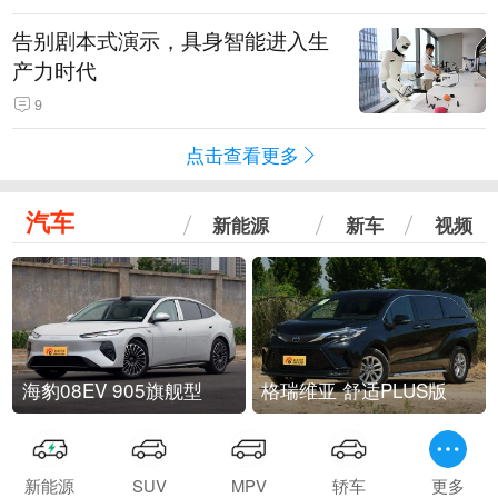
告别剧本式演示，具身智能进入生
产力时代
9
点击查看更多
汽车
新能源
新车
视频
海豹08EV 905旗舰型
格瑞维亚 舒适PLUS版
新能源
SUV
MPV
轿车
更多