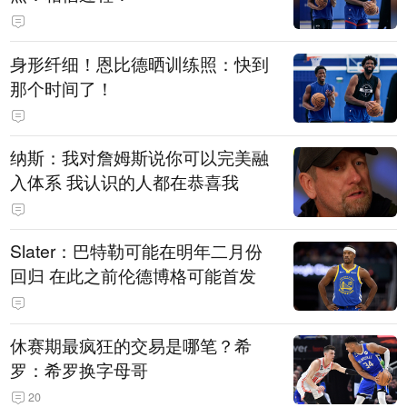
身形纤细！恩比德晒训练照：快到
那个时间了！
纳斯：我对詹姆斯说你可以完美融
入体系 我认识的人都在恭喜我
Slater：巴特勒可能在明年二月份
回归 在此之前伦德博格可能首发
休赛期最疯狂的交易是哪笔？希
罗：希罗换字母哥
20