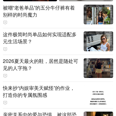
被嘲“老爸单品”的五分牛仔裤有着
别样的时尚魔力
这件极简时尚单品如何实现适配多
元生活场景？
2026夏天最火的鞋，居然是随处可
见的人字拖？
快来抄“内娱审美天赋怪”的作业，
打造你的专属氛围感
亲密关系中的爱与恐惧，被这部恐