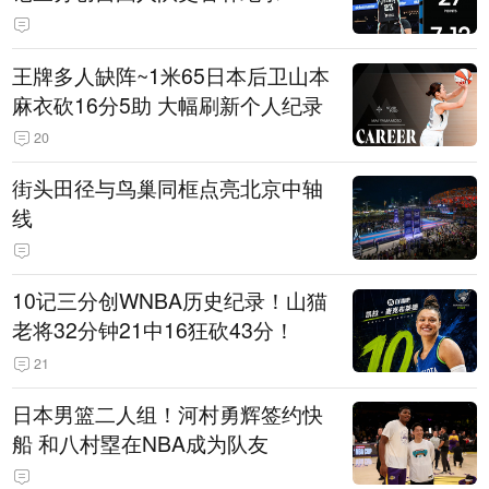
王牌多人缺阵~1米65日本后卫山本
麻衣砍16分5助 大幅刷新个人纪录
20
街头田径与鸟巢同框点亮北京中轴
线
10记三分创WNBA历史纪录！山猫
老将32分钟21中16狂砍43分！
21
日本男篮二人组！河村勇辉签约快
船 和八村塁在NBA成为队友