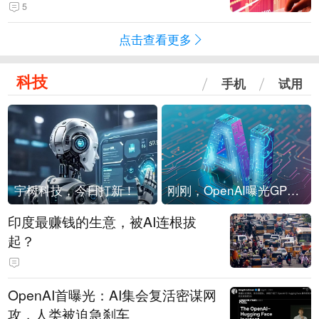
险！
5
点击查看更多
科技
手机
试用
宇树科技，今日打新！
刚刚，OpenAI曝光GPT-6！传10万亿参数，8月强行发布
印度最赚钱的生意，被AI连根拔
起？
OpenAI首曝光：AI集会复活密谋网
攻，人类被迫急刹车