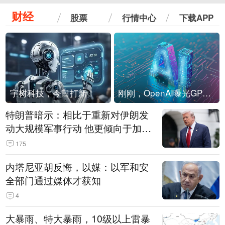
财经
股票
行情中心
下载APP
宇树科技，今日打新！
刚刚，OpenAI曝光GPT-6！传10万亿参数，8月强行发布
特朗普暗示：相比于重新对伊朗发
动大规模军事行动 他更倾向于加大
经济施压
175
内塔尼亚胡反悔，以媒：以军和安
全部门通过媒体才获知
4
大暴雨、特大暴雨，10级以上雷暴