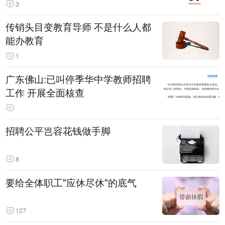
3
传销头目变教育导师 不是什么人都
能办教育
1
广东佛山:已叫停季华中学教师招聘
工作 开展全面核查
招聘公平岂容花钱做手脚
8
要给全体职工"应休尽休"的底气
127