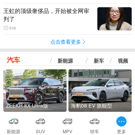
王虹的顶级奢侈品，开始被全网审
判了
518
点击查看更多
汽车
新能源
新车
视频
ZEEKR 8X Ultra版
海豹08 EV 旗舰型
新能源
SUV
MPV
轿车
更多