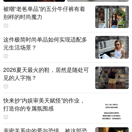
被嘲“老爸单品”的五分牛仔裤有着
别样的时尚魔力
这件极简时尚单品如何实现适配多
元生活场景？
2026夏天最火的鞋，居然是随处可
见的人字拖？
快来抄“内娱审美天赋怪”的作业，
打造你的专属氛围感
亲密关系中的爱与恐惧，被这部恐