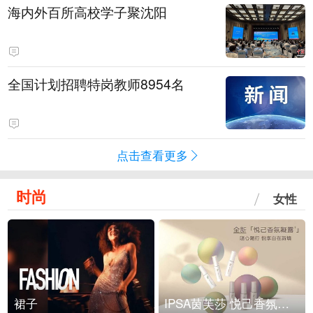
海内外百所高校学子聚沈阳
全国计划招聘特岗教师8954名
点击查看更多
时尚
女性
裙子
IPSA茵芙莎 悦己香氛凝露上市