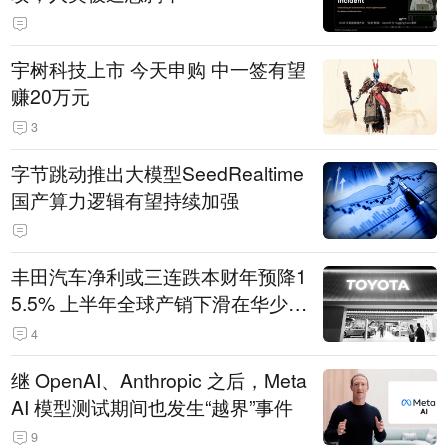
宇树科技上市 今天申购 中一签有望
赚20万元
3
字节跳动推出大模型SeedRealtime
国产算力逻辑有望持续加强
丰田汽车净利或三连跌本财年预降1
5.5% 上半年全球产销下滑在华少卖
14.3万辆
4
继 OpenAI、Anthropic 之后，Meta
AI 模型测试期间也发生“越界”事件
9