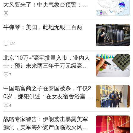
大风要来了！中央气象台预警：今
天到明天，浙江、安徽有特大暴雨
牛弹琴：美国，此地无银三百两
130
北京“10万+”豪宅批量入市，业内人
士：预计未来两三年千万元级豪宅
潜在供应达万套！谁在买单？
7
中国籍富商之子在泰国被杀，年仅2
0岁，嫌犯供述：在女友宿舍浴室发
现他，持刀询问身份时发生拉扯
4
战略专家警告：伊朗袭击暴露美军
漏洞，美军海外资产面临毁灭风