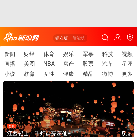
标准版
智能版
新闻
财经
体育
娱乐
军事
科技
视频
直播
美图
NBA
房产
股票
汽车
星座
小说
教育
女性
健康
精品
微博
更多
图集
6
上海：七彩稻田画迎最佳观赏期
/
6