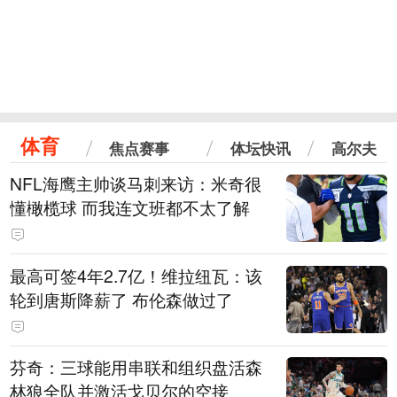
体育
焦点赛事
体坛快讯
高尔夫
NFL海鹰主帅谈马刺来访：米奇很
懂橄榄球 而我连文班都不太了解
最高可签4年2.7亿！维拉纽瓦：该
轮到唐斯降薪了 布伦森做过了
芬奇：三球能用串联和组织盘活森
林狼全队并激活戈贝尔的空接