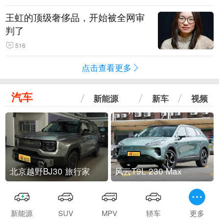
王虹的顶级奢侈品，开始被全网审
判了
516
点击查看更多
汽车
新能源
新车
视频
北京越野BJ30 旅行家
风云T9L 230 Max
新能源
SUV
MPV
轿车
更多