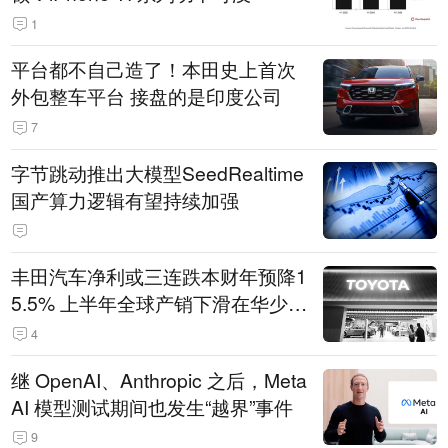
1
平台都不自己造了！本田史上首次
外包整车平台 接盘的是印度公司
7
字节跳动推出大模型SeedRealtime
国产算力逻辑有望持续加强
丰田汽车净利或三连跌本财年预降1
5.5% 上半年全球产销下滑在华少卖
14.3万辆
4
继 OpenAI、Anthropic 之后，Meta
AI 模型测试期间也发生“越界”事件
9