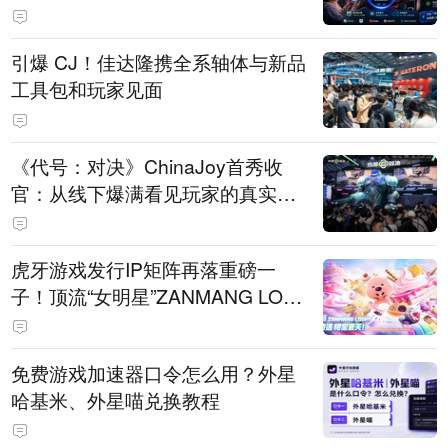
引爆 CJ！佳达隆携全系轴体与新品
工具包和玩家见面
《代号：对决》ChinaJoy首秀收
官：从线下爆满看见玩家的真实期
待
虎牙游戏发行IP矩阵再落重磅一
子！顶流“女明星”ZANMANG LOO
PY 正版3D消除手游《消消奇遇》
惊喜曝光
免费游戏加速器口令怎么用？外星
哈基米、外星喵兑换教程