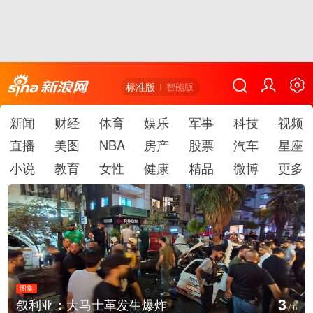
标准版
智能版
新闻
财经
体育
娱乐
军事
科技
视频
直播
美图
NBA
房产
股票
汽车
星座
小说
教育
女性
健康
精品
微博
更多
图集
3
叙利亚：大马士革发生爆炸
/
6