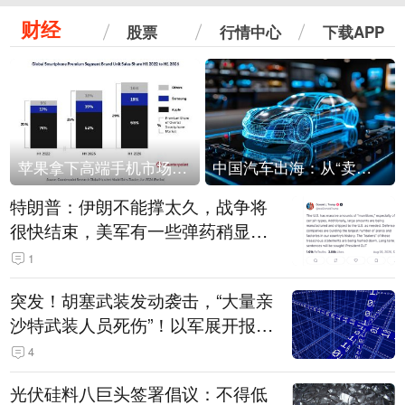
财经
股票
行情中心
下载APP
苹果拿下高端手机市场65%的份额：iPhone 17系列功不可没
中国汽车出海：从“卖出去”到“走进去”
特朗普：伊朗不能撑太久，战争将
很快结束，美军有一些弹药稍显紧
张！伊朗公布拟议的海峡管理文本
1
突发！胡塞武装发动袭击，“大量亲
沙特武装人员死伤”！以军展开报复
性空袭
4
光伏硅料八巨头签署倡议：不得低