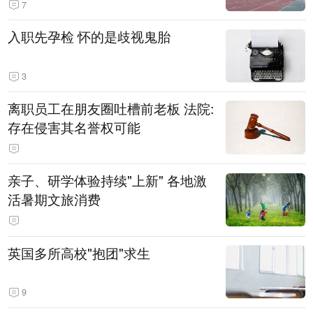
7
入职先孕检 怀的是歧视鬼胎
3
离职员工在朋友圈吐槽前老板 法院:
存在侵害其名誉权可能
亲子、研学体验持续"上新" 各地激
活暑期文旅消费
英国多所高校"抱团"求生
9