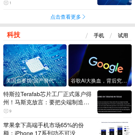
级？
1
点击查看更多
科技
手机
试用
美国也要搞“国产替代”？先算清三笔账
谷歌AI大换血，背后究竟发生了什么？
特斯拉Terafab芯片工厂正式落户得
州！马斯克放言：要把尖端制造带
回美国
9
苹果拿下高端手机市场65%的份
额：iPhone 17系列功不可没