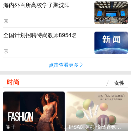
海内外百所高校学子聚沈阳
全国计划招聘特岗教师8954名
点击查看更多
时尚
女性
裙子
IPSA茵芙莎 悦己香氛凝露上市