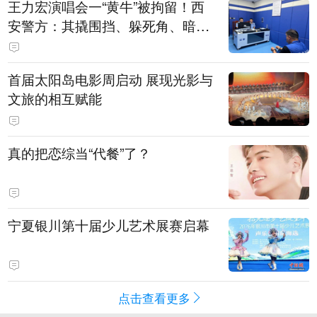
王力宏演唱会一“黄牛”被拘留！西
安警方：其撬围挡、躲死角、暗地
带10人入场
首届太阳岛电影周启动 展现光影与
文旅的相互赋能
真的把恋综当“代餐”了？
宁夏银川第十届少儿艺术展赛启幕
点击查看更多