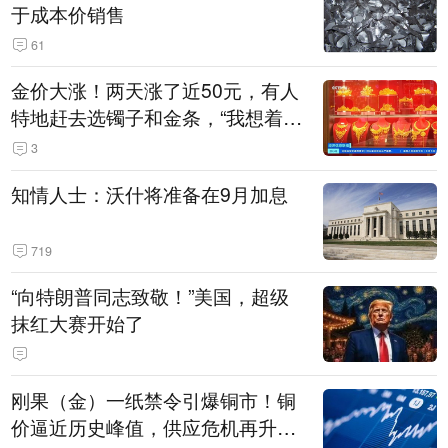
于成本价销售
61
金价大涨！两天涨了近50元，有人
特地赶去选镯子和金条，“我想着买
起来可以保值，小批量进一些货”
3
知情人士：沃什将准备在9月加息
719
“向特朗普同志致敬！”美国，超级
抹红大赛开始了
刚果（金）一纸禁令引爆铜市！铜
价逼近历史峰值，供应危机再升