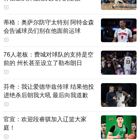
蒂格：奥萨尔防守太特别 阿特金森
会告诫球员们别在他面前运球
76人老板：费城对球队的支持是空
前的 州长甚至设立了勒布朗日
芬奇：我让爱德华兹传球 结果他投
进绝杀后朝我大吼 最后向我道歉
官宣：欢迎段睿骐加入辽篮大家
庭！