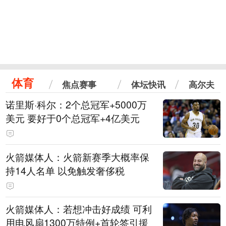
体育
焦点赛事
体坛快讯
高尔夫
诺里斯·科尔：2个总冠军+5000万
美元 要好于0个总冠军+4亿美元
火箭媒体人：火箭新赛季大概率保
持14人名单 以免触发奢侈税
火箭媒体人：若想冲击好成绩 可利
用电风扇1300万特例+首轮签引援