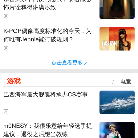
怖片诠释得淋漓尽致
K-POP偶像高度标准化的今天，为
何唯有Jennie能打破规则？
点击查看更多
游戏
电竞
巴西海军最大舰艇将承办CS赛事
m0NESY：我很乐意给年轻选手提
建议，退役之后想当教练