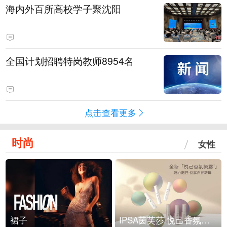
海内外百所高校学子聚沈阳
全国计划招聘特岗教师8954名
点击查看更多
时尚
女性
裙子
IPSA茵芙莎 悦己香氛凝露上市