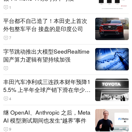
1
平台都不自己造了！本田史上首次
外包整车平台 接盘的是印度公司
7
字节跳动推出大模型SeedRealtime
国产算力逻辑有望持续加强
丰田汽车净利或三连跌本财年预降1
5.5% 上半年全球产销下滑在华少卖
14.3万辆
4
继 OpenAI、Anthropic 之后，Meta
AI 模型测试期间也发生“越界”事件
9