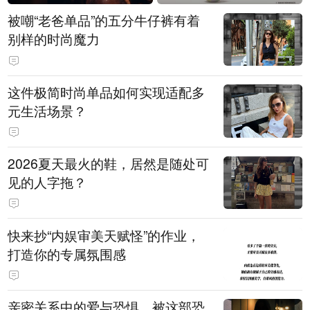
被嘲“老爸单品”的五分牛仔裤有着
别样的时尚魔力
这件极简时尚单品如何实现适配多
元生活场景？
2026夏天最火的鞋，居然是随处可
见的人字拖？
快来抄“内娱审美天赋怪”的作业，
打造你的专属氛围感
亲密关系中的爱与恐惧，被这部恐