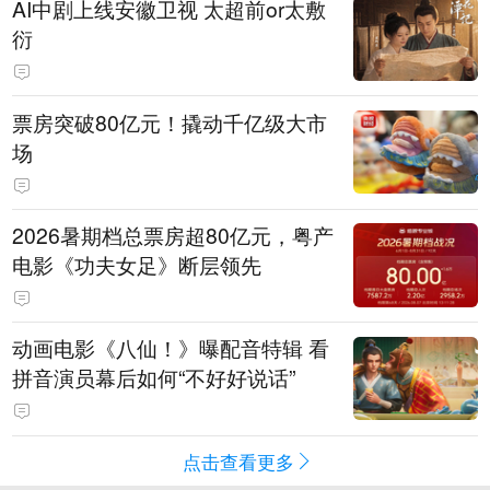
AI中剧上线安徽卫视 太超前or太敷
衍
票房突破80亿元！撬动千亿级大市
场
2026暑期档总票房超80亿元，粤产
电影《功夫女足》断层领先
动画电影《八仙！》曝配音特辑 看
拼音演员幕后如何“不好好说话”
点击查看更多