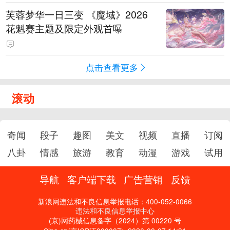
芙蓉梦华一日三变 《魔域》2026
花魁赛主题及限定外观首曝
点击查看更多
滚动
奇闻
段子
趣图
美文
视频
直播
订阅
八卦
情感
旅游
教育
动漫
游戏
试用
导航
客户端下载
广告营销
反馈
新浪网违法和不良信息举报电话：400-052-0066
违法和不良信息举报中心
(京)网药械信息备字（2024）第 00220 号