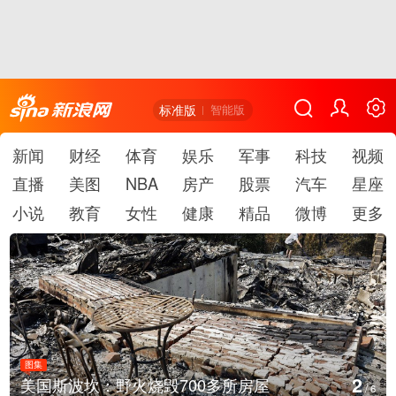
标准版
智能版
新闻
财经
体育
娱乐
军事
科技
视频
直播
美图
NBA
房产
股票
汽车
星座
小说
教育
女性
健康
精品
微博
更多
图集
2
美国斯波坎：野火烧毁700多所房屋
/
6