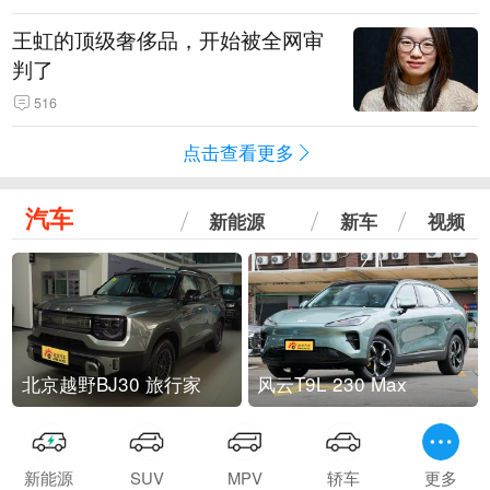
王虹的顶级奢侈品，开始被全网审
判了
516
点击查看更多
汽车
新能源
新车
视频
北京越野BJ30 旅行家
风云T9L 230 Max
新能源
SUV
MPV
轿车
更多