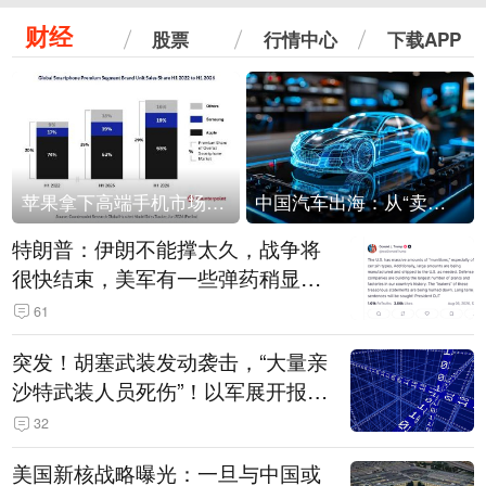
财经
股票
行情中心
下载APP
苹果拿下高端手机市场65%的份额：iPhone 17系列功不可没
中国汽车出海：从“卖出去”到“走进去”
特朗普：伊朗不能撑太久，战争将
很快结束，美军有一些弹药稍显紧
张！伊朗公布拟议的海峡管理文本
61
突发！胡塞武装发动袭击，“大量亲
沙特武装人员死伤”！以军展开报复
性空袭
32
美国新核战略曝光：一旦与中国或