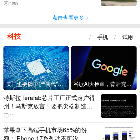
1089
点击查看更多
科技
手机
试用
美国也要搞“国产替代”？先算清三笔账
谷歌AI大换血，背后究竟发生了什么？
特斯拉Terafab芯片工厂正式落户得
州！马斯克放言：要把尖端制造带
回美国
11
苹果拿下高端手机市场65%的份
额：iPhone 17系列功不可没