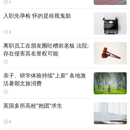
7
入职先孕检 怀的是歧视鬼胎
3
离职员工在朋友圈吐槽前老板 法院:
存在侵害其名誉权可能
亲子、研学体验持续"上新" 各地激
活暑期文旅消费
英国多所高校"抱团"求生
9