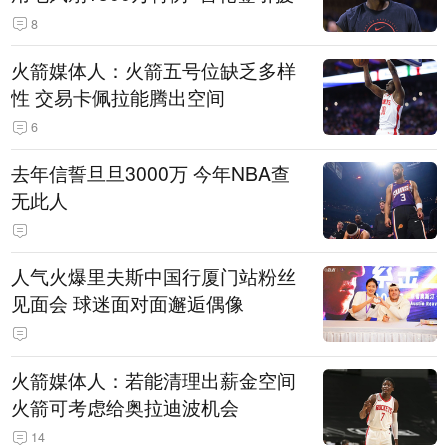
8
火箭媒体人：火箭五号位缺乏多样
性 交易卡佩拉能腾出空间
6
去年信誓旦旦3000万 今年NBA查
无此人
人气火爆里夫斯中国行厦门站粉丝
见面会 球迷面对面邂逅偶像
火箭媒体人：若能清理出薪金空间
火箭可考虑给奥拉迪波机会
14