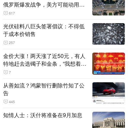
俄罗斯爆发战争，美方可能动用战
术核武器
617
光伏硅料八巨头签署倡议：不得低
于成本价销售
257
金价大涨！两天涨了近50元，有人
特地赶去选镯子和金条，“我想着买
起来可以保值，小批量进一些货”
7
从善如流？鸿蒙智行删除竹知了公
告
445
知情人士：沃什将准备在9月加息