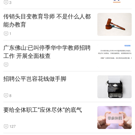
3
传销头目变教育导师 不是什么人都
能办教育
1
广东佛山:已叫停季华中学教师招聘
工作 开展全面核查
招聘公平岂容花钱做手脚
8
要给全体职工"应休尽休"的底气
127