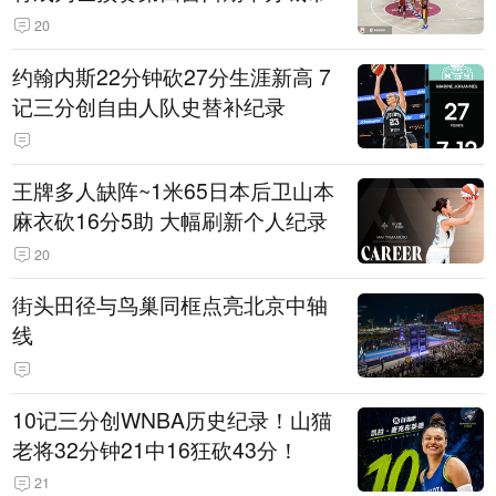
20
约翰内斯22分钟砍27分生涯新高 7
记三分创自由人队史替补纪录
王牌多人缺阵~1米65日本后卫山本
麻衣砍16分5助 大幅刷新个人纪录
20
街头田径与鸟巢同框点亮北京中轴
线
10记三分创WNBA历史纪录！山猫
老将32分钟21中16狂砍43分！
21