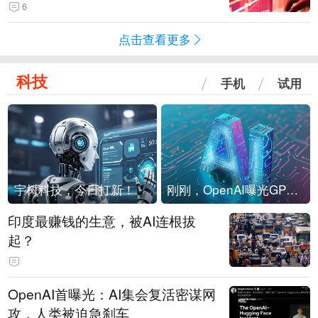
险！
6
点击查看更多
科技
手机
试用
宇树科技，今日打新！
刚刚，OpenAI曝光GPT-6！传10万亿参数，8月强行发布
印度最赚钱的生意，被AI连根拔
起？
OpenAI首曝光：AI集会复活密谋网
攻，人类被迫急刹车