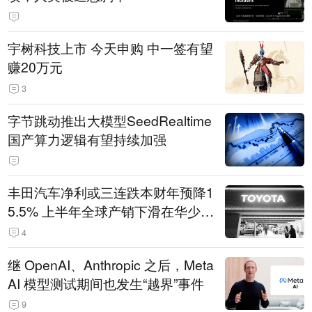
宇树科技上市 今天申购 中一签有望
赚20万元
3
字节跳动推出大模型SeedRealtime
国产算力逻辑有望持续加强
丰田汽车净利或三连跌本财年预降1
5.5% 上半年全球产销下滑在华少卖
14.3万辆
4
继 OpenAI、Anthropic 之后，Meta
AI 模型测试期间也发生“越界”事件
9