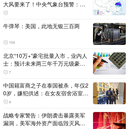
大风要来了！中央气象台预警：今
天到明天，浙江、安徽有特大暴雨
牛弹琴：美国，此地无银三百两
154
北京“10万+”豪宅批量入市，业内人
士：预计未来两三年千万元级豪宅
潜在供应达万套！谁在买单？
7
中国籍富商之子在泰国被杀，年仅2
0岁，嫌犯供述：在女友宿舍浴室发
现他，持刀询问身份时发生拉扯
4
战略专家警告：伊朗袭击暴露美军
漏洞，美军海外资产面临毁灭风