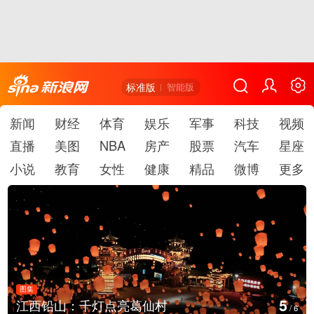
标准版
智能版
新闻
财经
体育
娱乐
军事
科技
视频
直播
美图
NBA
房产
股票
汽车
星座
小说
教育
女性
健康
精品
微博
更多
图集
6
上海：七彩稻田画迎最佳观赏期
/
6