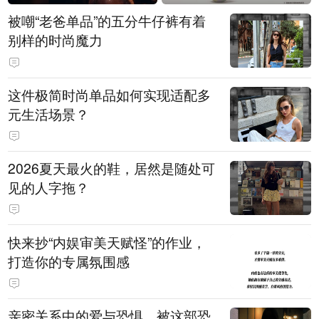
被嘲“老爸单品”的五分牛仔裤有着
别样的时尚魔力
这件极简时尚单品如何实现适配多
元生活场景？
2026夏天最火的鞋，居然是随处可
见的人字拖？
快来抄“内娱审美天赋怪”的作业，
打造你的专属氛围感
亲密关系中的爱与恐惧，被这部恐