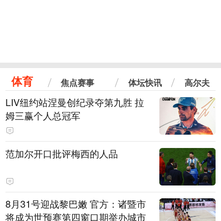
体育
焦点赛事
体坛快讯
高尔夫
LIV纽约站涅曼创纪录夺第九胜 拉
姆三赢个人总冠军
范加尔开口批评梅西的人品
8月31号迎战黎巴嫩 官方：诸暨市
将成为世预赛第四窗口期举办城市