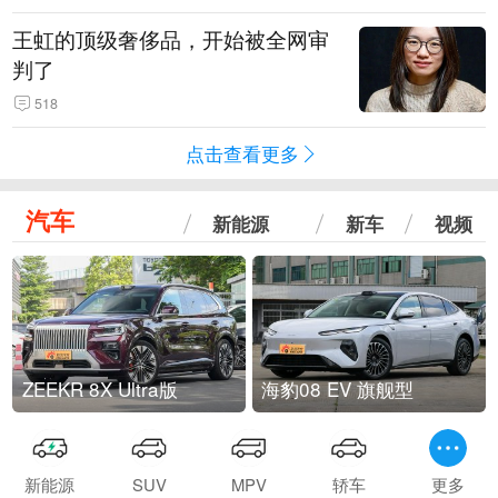
王虹的顶级奢侈品，开始被全网审
判了
518
点击查看更多
汽车
新能源
新车
视频
ZEEKR 8X Ultra版
海豹08 EV 旗舰型
新能源
SUV
MPV
轿车
更多