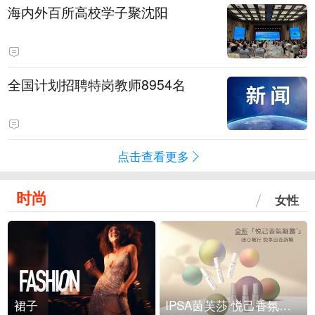
海内外百所高校学子聚沈阳
全国计划招聘特岗教师8954名
点击查看更多
时尚
女性
裙子
IPSA茵芙莎 悦己香氛凝露上市