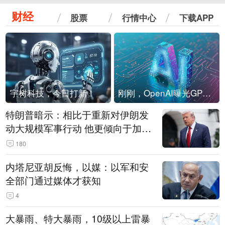
财经
股票
行情中心
下载APP
宇树科技，今日打新！
刚刚，OpenAI曝光GPT-6！传10万亿参数，8月强行发布
特朗普暗示：相比于重新对伊朗发
动大规模军事行动 他更倾向于加大
经济施压
180
内塔尼亚胡反悔，以媒：以军和安
全部门通过媒体才获知
4
大暴雨、特大暴雨，10级以上雷暴