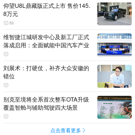
仰望U8L鼎藏版正式上市 售价145.
8万元
53
维智捷江城研发中心及新工厂正式
落成启用：全面赋能中国汽车产业
刘展术：打硬仗，补齐大众安徽的
错位
别克至境将全系首次整车OTA升级
覆盖智舱与辅助驾驶四大场景
点击查看更多