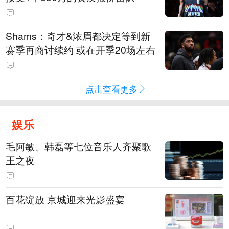
Shams：奇才&浓眉都决定等到新
赛季再商讨续约 或在开季20场左右
点击查看更多
娱乐
毛阿敏、韩磊等七位音乐人齐聚歌
王之夜
百花绽放 京城迎来光影盛宴