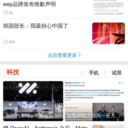
eep品牌发布致歉声明
92
韩国部长：我最担心中国了
265
点击查看更多
科技
手机
试用
智己汽车App苹果端突然“下架”
谷歌AI权力格局一夜大洗牌
继 OpenAI、Anthropic 之后，Meta