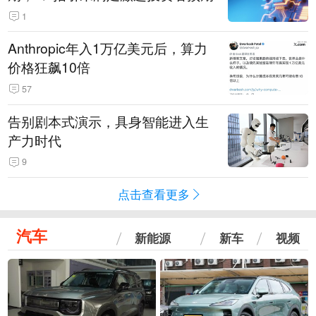
1
Anthropic年入1万亿美元后，算力
价格狂飙10倍
57
告别剧本式演示，具身智能进入生
产力时代
9
点击查看更多
汽车
新能源
新车
视频