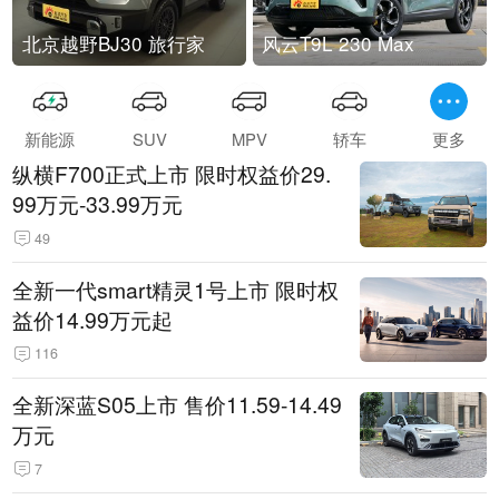
北京越野BJ30 旅行家
风云T9L 230 Max
新能源
SUV
MPV
轿车
更多
纵横F700正式上市 限时权益价29.
99万元-33.99万元
49
全新一代smart精灵1号上市 限时权
益价14.99万元起
116
全新深蓝S05上市 售价11.59-14.49
万元
7