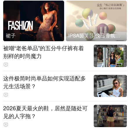
裙子
IPSA茵芙莎 悦己香氛凝露上市
被嘲“老爸单品”的五分牛仔裤有着
别样的时尚魔力
这件极简时尚单品如何实现适配多
元生活场景？
2026夏天最火的鞋，居然是随处可
见的人字拖？