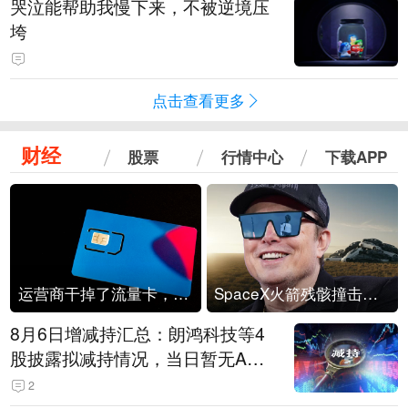
哭泣能帮助我慢下来，不被逆境压
垮
点击查看更多
财经
股票
行情中心
下载APP
运营商干掉了流量卡，他们真的玩不起了
SpaceX火箭残骸撞击月球
8月6日增减持汇总：朗鸿科技等4
股披露拟减持情况，当日暂无A股
公司披露拟增持情况（表）
2