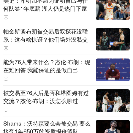
美记：库明加不愿为证明自己与任
何队签1年底薪 湖人仍是热门下家
帕金斯谈布朗被交易后双探花没联
系：这有啥惊讶？他们场外没私交
能为76人带来什么？杰伦·布朗：现
在难回答 我能保证的是做自己
被交易至76人后是否和塔图姆有过
交流？杰伦·布朗：没怎么聊过
Shams：沃特森要么会被交易 要么
接受1年650万的资质报价留队