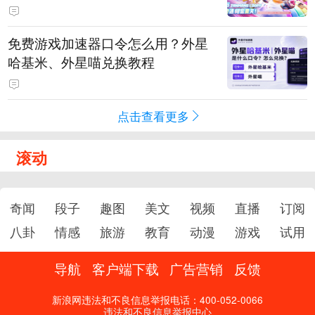
PY 正版3D消除手游《消消奇遇》
惊喜曝光
免费游戏加速器口令怎么用？外星
哈基米、外星喵兑换教程
点击查看更多
滚动
奇闻
段子
趣图
美文
视频
直播
订阅
八卦
情感
旅游
教育
动漫
游戏
试用
导航
客户端下载
广告营销
反馈
新浪网违法和不良信息举报电话：400-052-0066
违法和不良信息举报中心