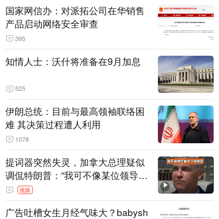
国家网信办：对派拓公司在华销售
产品启动网络安全审查
395
知情人士：沃什将准备在9月加息
525
伊朗总统：目前与最高领袖联络困
难 其决策过程遭人利用
1078
提词器突然失灵，加拿大总理疑似
调侃特朗普：“我可不像某位领导
人，把这当成一场阴谋”，全场哄笑
视频
广告吐槽女生月经气味大？babysh