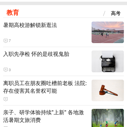
教育
高考
暑期高校游解锁新逛法
7
入职先孕检 怀的是歧视鬼胎
3
离职员工在朋友圈吐槽前老板 法院:
存在侵害其名誉权可能
亲子、研学体验持续"上新" 各地激
活暑期文旅消费