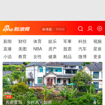
标准版
智能版
新闻
财经
体育
娱乐
军事
科技
视频
直播
美图
NBA
房产
股票
汽车
星座
小说
教育
女性
健康
精品
微博
更多
图集
5
安徽长丰：葡萄丰收采摘忙
/
6