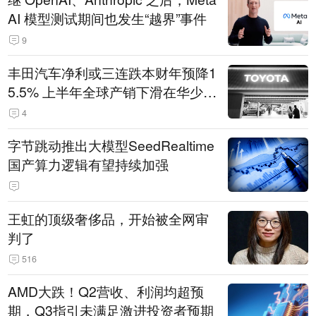
AI 模型测试期间也发生“越界”事件
9
丰田汽车净利或三连跌本财年预降1
5.5% 上半年全球产销下滑在华少卖
14.3万辆
4
字节跳动推出大模型SeedRealtime
国产算力逻辑有望持续加强
王虹的顶级奢侈品，开始被全网审
判了
516
AMD大跌！Q2营收、利润均超预
期，Q3指引未满足激进投资者预期