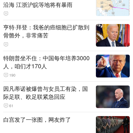
沿海 江浙沪皖等地将有暴雨
亨特·拜登：我爸的癌细胞已扩散到
骨骼外，非常痛苦
特朗普坐不住：中国每年培养3000
人，咱们才170人
190
因凡蒂诺被爆曾与女员工有染，国
际足联、欧足联紧急回应
61
白宫发了一张图，网友炸了