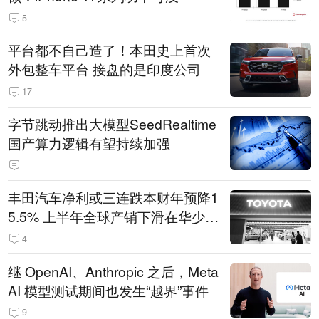
5
平台都不自己造了！本田史上首次
外包整车平台 接盘的是印度公司
17
字节跳动推出大模型SeedRealtime
国产算力逻辑有望持续加强
丰田汽车净利或三连跌本财年预降1
5.5% 上半年全球产销下滑在华少卖
14.3万辆
4
继 OpenAI、Anthropic 之后，Meta
AI 模型测试期间也发生“越界”事件
9