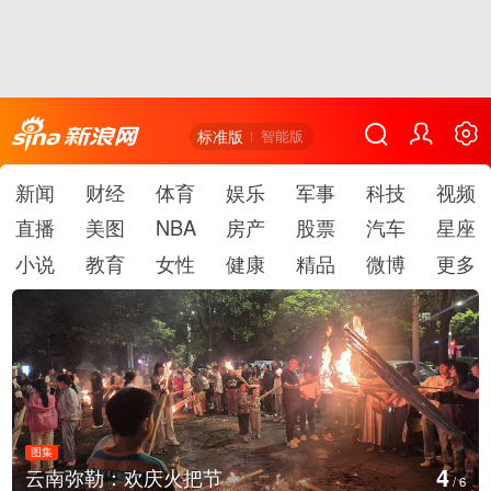
标准版
智能版
新闻
财经
体育
娱乐
军事
科技
视频
直播
美图
NBA
房产
股票
汽车
星座
小说
教育
女性
健康
精品
微博
更多
图集
4
云南弥勒：欢庆火把节
/
6