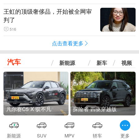
王虹的顶级奢侈品，开始被全网审
判了
516
点击查看更多
汽车
新能源
新车
视频
凡尔赛C5 X 驭不凡
探险者 四驱穿越版
新能源
SUV
MPV
轿车
更多