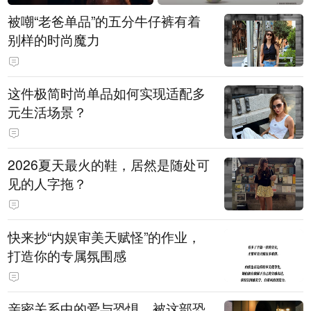
被嘲“老爸单品”的五分牛仔裤有着
别样的时尚魔力
这件极简时尚单品如何实现适配多
元生活场景？
2026夏天最火的鞋，居然是随处可
见的人字拖？
快来抄“内娱审美天赋怪”的作业，
打造你的专属氛围感
亲密关系中的爱与恐惧，被这部恐