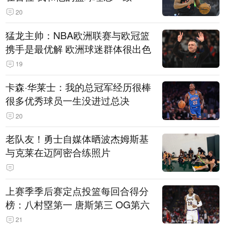
20
猛龙主帅：NBA欧洲联赛与欧冠篮
携手是最优解 欧洲球迷群体很出色
19
卡森·华莱士：我的总冠军经历很棒
很多优秀球员一生没进过总决
20
老队友！勇士自媒体晒波杰姆斯基
与克莱在迈阿密合练照片
上赛季季后赛定点投篮每回合得分
榜：八村塁第一 唐斯第三 OG第六
21