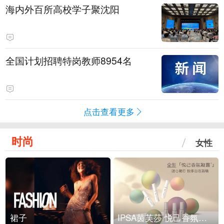
海内外百所高校学子聚沈阳
全国计划招聘特岗教师8954名
点击查看更多
时尚
女性
裙子
IPSA茵芙莎 悦己香氛凝露上市