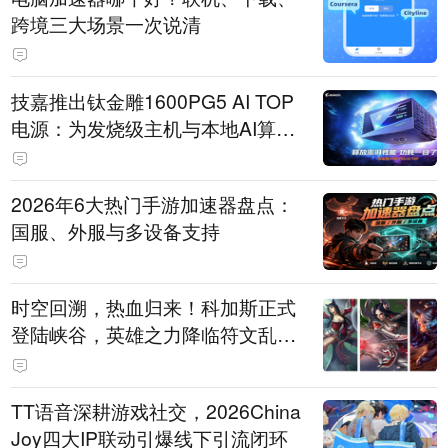
跨境三大场景一次说清
技嘉推出钛金雕1600PG5 AI TOP
电源：为发烧级主机与本地AI算力
打造旗舰供电方案
2026年6大热门手游加速器盘点：
国服、外服与多设备支持
时空回溯，热血归来！科加斯正式
登陆峡谷，英雄之力降临符文乱
斗！
TT语音深耕游戏社交，2026China
Joy四大IP联动引爆线下引流闭环