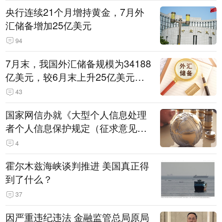
央行连续21个月增持黄金，7月外
汇储备增加25亿美元
94
7月末，我国外汇储备规模为34188
亿美元，较6月末上升25亿美元，
升幅为0.07%
43
国家网信办就《大型个人信息处理
者个人信息保护规定（征求意见
稿）》公开征求意见
4
霍尔木兹海峡谈判推进 美国真正得
到了什么？
37
因严重违纪违法 金融监管总局原局