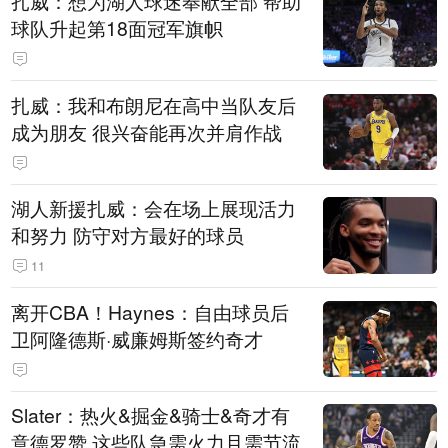
扎威：想为湖人球迷奉献全部 帮助
球队升起第18面冠军旗帜
扎威：我和布朗尼在高中当队友后
成为朋友 很兴奋能再次并肩作战
湖人新援扎威：会在场上展现活力
和努力 防守对方最好的球员
11
离开CBA！Haynes：自由球员后
卫阿隆德斯·威廉姆斯签约奇才
Slater：热火&掘金&骑士&奇才有
意德罗赞 这些队急需火力且需节流