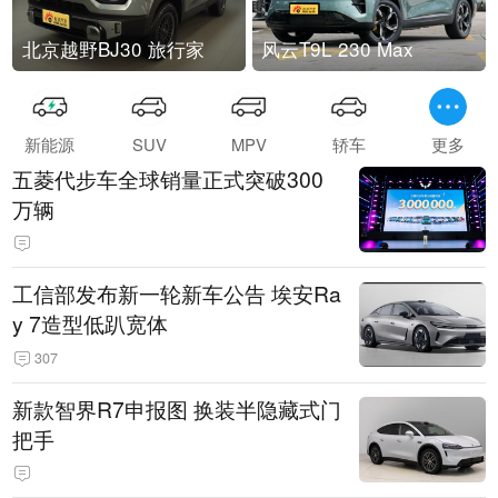
北京越野BJ30 旅行家
风云T9L 230 Max
新能源
SUV
MPV
轿车
更多
五菱代步车全球销量正式突破300
万辆
工信部发布新一轮新车公告 埃安Ra
y 7造型低趴宽体
307
新款智界R7申报图 换装半隐藏式门
把手