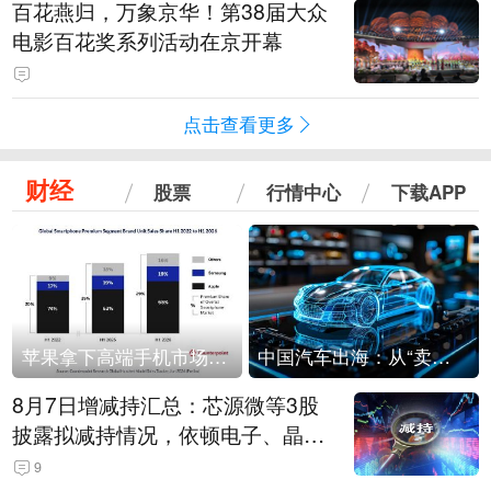
百花燕归，万象京华！第38届大众
电影百花奖系列活动在京开幕
点击查看更多
财经
股票
行情中心
下载APP
苹果拿下高端手机市场65%的份额：iPhone 17系列功不可没
中国汽车出海：从“卖出去”到“走进去”
8月7日增减持汇总：芯源微等3股
披露拟减持情况，依顿电子、晶华
微拟增持（表）
9