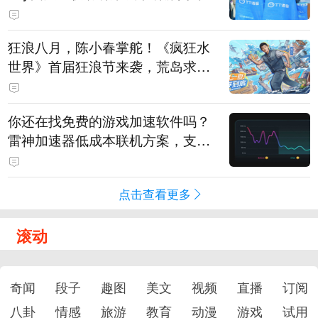
狂浪八月，陈小春掌舵！《疯狂水
世界》首届狂浪节来袭，荒岛求生
直播即将开启
你还在找免费的游戏加速软件吗？
雷神加速器低成本联机方案，支持
免费试用
点击查看更多
滚动
奇闻
段子
趣图
美文
视频
直播
订阅
八卦
情感
旅游
教育
动漫
游戏
试用