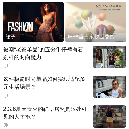
裙子
IPSA茵芙莎 悦己香氛凝露上市
被嘲“老爸单品”的五分牛仔裤有着
别样的时尚魔力
这件极简时尚单品如何实现适配多
元生活场景？
2026夏天最火的鞋，居然是随处可
见的人字拖？