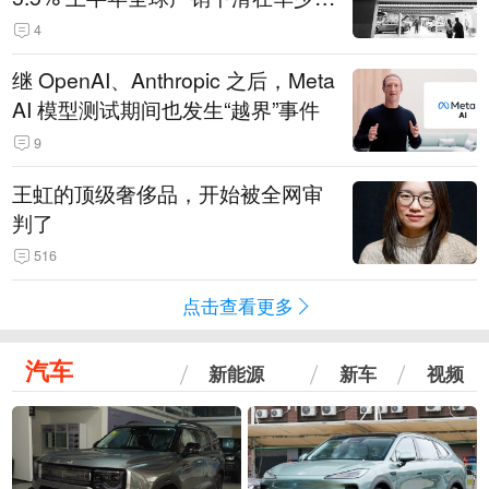
14.3万辆
4
继 OpenAI、Anthropic 之后，Meta
AI 模型测试期间也发生“越界”事件
9
王虹的顶级奢侈品，开始被全网审
判了
516
点击查看更多
汽车
新能源
新车
视频