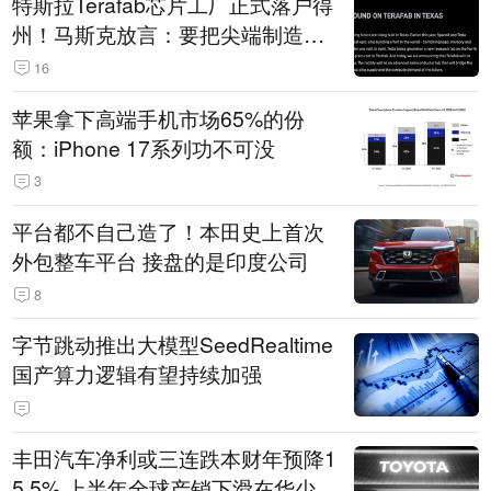
特斯拉Terafab芯片工厂正式落户得
州！马斯克放言：要把尖端制造带
回美国
16
苹果拿下高端手机市场65%的份
额：iPhone 17系列功不可没
3
平台都不自己造了！本田史上首次
外包整车平台 接盘的是印度公司
8
字节跳动推出大模型SeedRealtime
国产算力逻辑有望持续加强
丰田汽车净利或三连跌本财年预降1
5.5% 上半年全球产销下滑在华少卖