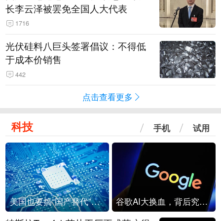
长李云泽被罢免全国人大代表
1716
光伏硅料八巨头签署倡议：不得低
于成本价销售
442
点击查看更多
科技
手机
试用
美国也要搞“国产替代”？先算清三笔账
谷歌AI大换血，背后究竟发生了什么？