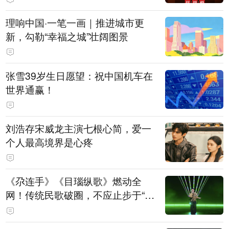
理响中国·一笔一画｜推进城市更
新，勾勒“幸福之城”壮阔图景
张雪39岁生日愿望：祝中国机车在
世界通赢！
刘浩存宋威龙主演七根心简，爱一
个人最高境界是心疼
《尕连手》《目瑙纵歌》燃动全
网！传统民歌破圈，不应止步于“上
头”