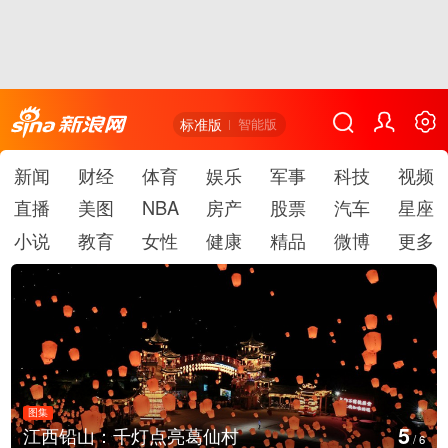
标准版
智能版
新闻
财经
体育
娱乐
军事
科技
视频
直播
美图
NBA
房产
股票
汽车
星座
小说
教育
女性
健康
精品
微博
更多
图集
5
江西铅山：千灯点亮葛仙村
/
6