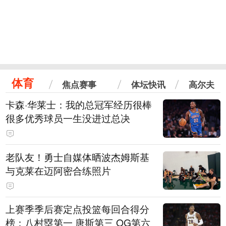
体育
焦点赛事
体坛快讯
高尔夫
卡森·华莱士：我的总冠军经历很棒
很多优秀球员一生没进过总决
老队友！勇士自媒体晒波杰姆斯基
与克莱在迈阿密合练照片
上赛季季后赛定点投篮每回合得分
榜：八村塁第一 唐斯第三 OG第六