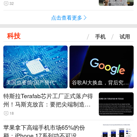
32
点击查看更多
科技
手机
试用
美国也要搞“国产替代”？先算清三笔账
谷歌AI大换血，背后究竟发生了什么？
特斯拉Terafab芯片工厂正式落户得
州！马斯克放言：要把尖端制造带
回美国
18
苹果拿下高端手机市场65%的份
额：iPhone 17系列功不可没