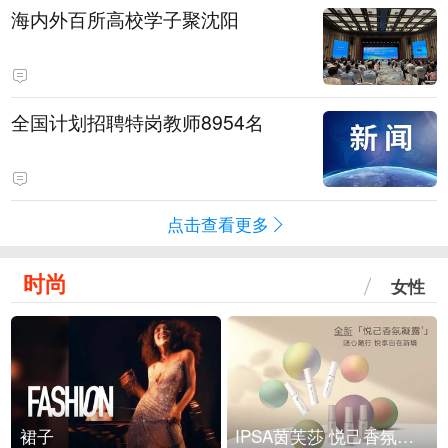
海内外百所高校学子聚沈阳
全国计划招聘特岗教师8954名
点击查看更多
时尚
女性
裙子
IPSA茵芙莎 悦己香氛凝露上市