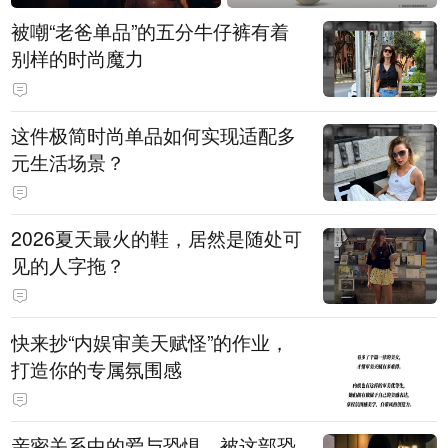
被嘲“老爸单品”的五分牛仔裤有着
别样的时尚魔力
这件极简时尚单品如何实现适配多
元生活场景？
2026夏天最火的鞋，居然是随处可
见的人字拖？
快来抄“内娱审美天赋怪”的作业，
打造你的专属氛围感
亲密关系中的爱与恐惧，被这部恐