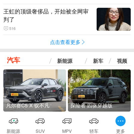
王虹的顶级奢侈品，开始被全网审
判了
516
点击查看更多
汽车
新能源
新车
视频
凡尔赛C5 X 驭不凡
探险者 四驱穿越版
新能源
SUV
MPV
轿车
更多