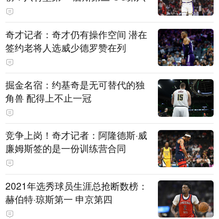
奇才记者：奇才仍有操作空间 潜在
签约老将人选威少德罗赞在列
掘金名宿：约基奇是无可替代的独
角兽 配得上不止一冠
竞争上岗！奇才记者：阿隆德斯·威
廉姆斯签的是一份训练营合同
2021年选秀球员生涯总抢断数榜：
赫伯特·琼斯第一 申京第四