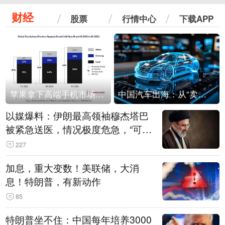
财经
股票
行情中心
下载APP
苹果拿下高端手机市场65%的份额：iPhone 17系列功不可没
中国汽车出海：从“卖出去”到“走进去”
以媒爆料：伊朗最高领袖穆杰塔巴
被紧急送医，情况极度危急，“可能
随时会死去”
227
加息，重大变数！美联储，大消
息！特朗普，有新动作
85
特朗普坐不住：中国每年培养3000