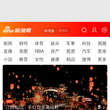
标准版
智能版
新闻
财经
体育
娱乐
军事
科技
视频
直播
美图
NBA
房产
股票
汽车
星座
小说
教育
女性
健康
精品
微博
更多
图集
6
江西铅山：千灯点亮葛仙村
/
6