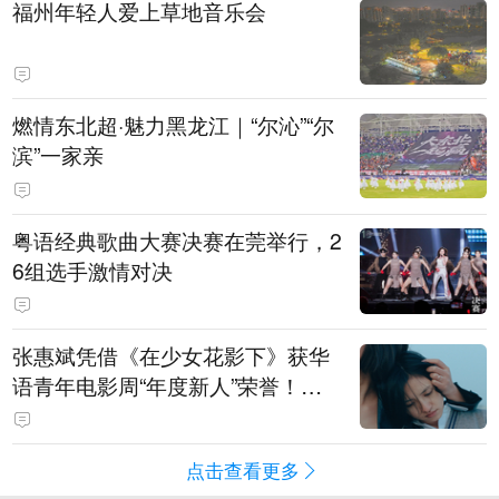
福州年轻人爱上草地音乐会
燃情东北超·魅力黑龙江｜“尔沁”“尔
滨”一家亲
粤语经典歌曲大赛决赛在莞举行，2
6组选手激情对决
张惠斌凭借《在少女花影下》获华
语青年电影周“年度新人”荣誉！该
电影全程在广州取景，采用粤语对
白，主演均为广州本土演员
点击查看更多