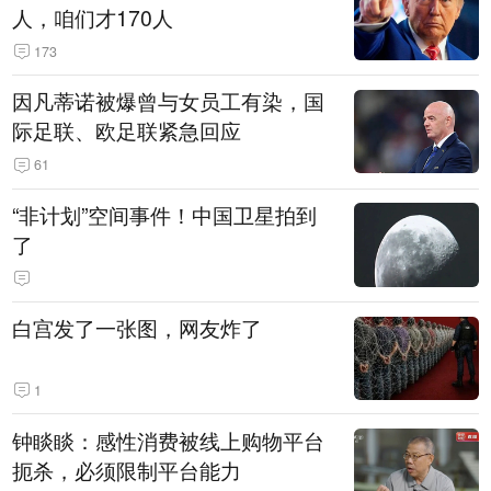
人，咱们才170人
173
因凡蒂诺被爆曾与女员工有染，国
际足联、欧足联紧急回应
61
“非计划”空间事件！中国卫星拍到
了
白宫发了一张图，网友炸了
1
钟睒睒：感性消费被线上购物平台
扼杀，必须限制平台能力