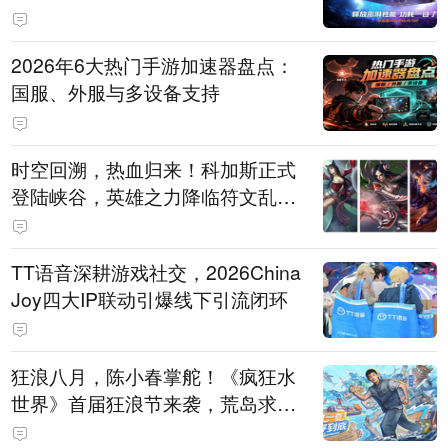
打造旗舰供电方案
2026年6大热门手游加速器盘点：
国服、外服与多设备支持
时空回溯，热血归来！科加斯正式
登陆峡谷，英雄之力降临符文乱
斗！
TT语音深耕游戏社交，2026China
Joy四大IP联动引爆线下引流闭环
狂浪八月，陈小春掌舵！《疯狂水
世界》首届狂浪节来袭，荒岛求生
直播即将开启