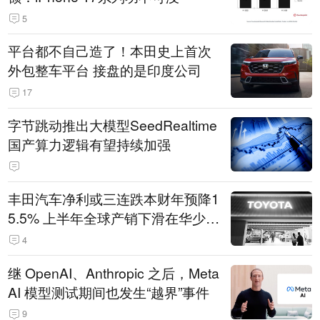
5
平台都不自己造了！本田史上首次
外包整车平台 接盘的是印度公司
17
字节跳动推出大模型SeedRealtime
国产算力逻辑有望持续加强
丰田汽车净利或三连跌本财年预降1
5.5% 上半年全球产销下滑在华少卖
14.3万辆
4
继 OpenAI、Anthropic 之后，Meta
AI 模型测试期间也发生“越界”事件
9