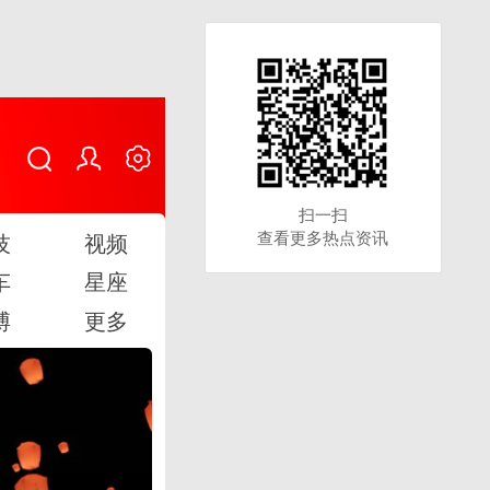
扫一扫
扫一扫
查看更多热点资讯
查看更多热点资讯
技
视频
车
星座
博
更多