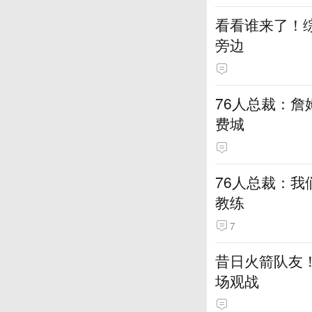
看看谁来了！综
旁边
76人总裁：詹
费城
76人总裁：我
教练
7
昔日火箭队友！
场观战