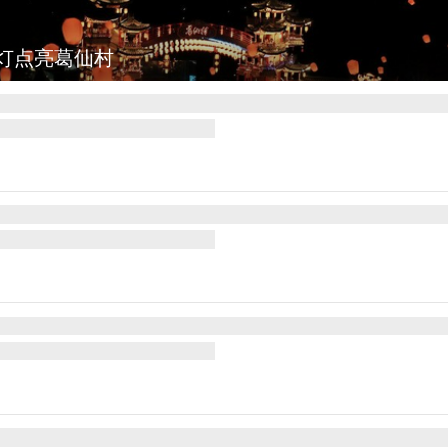
灯点亮葛仙村