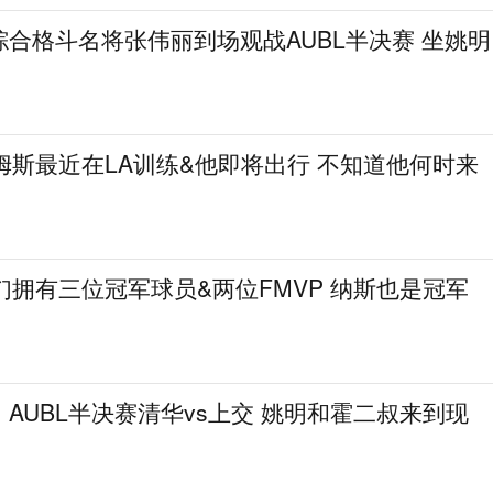
合格斗名将张伟丽到场观战AUBL半决赛 坐姚明
姆斯最近在LA训练&他即将出行 不知道他何时来
们拥有三位冠军球员&两位FMVP 纳斯也是冠军
AUBL半决赛清华vs上交 姚明和霍二叔来到现