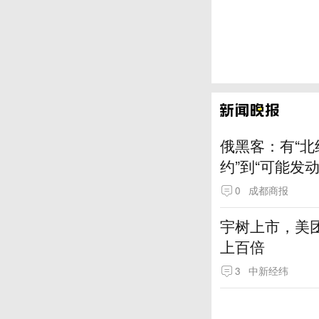
俄黑客：有“北
约”到“可能发
0
成都商报
宇树上市，美
上百倍
3
中新经纬