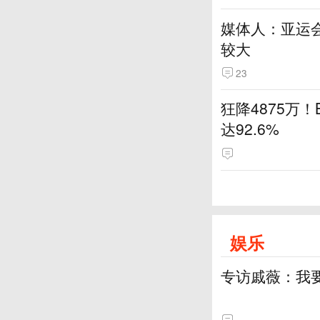
媒体人：亚运
较大
23
狂降4875万
达92.6%
娱乐
专访戚薇：我