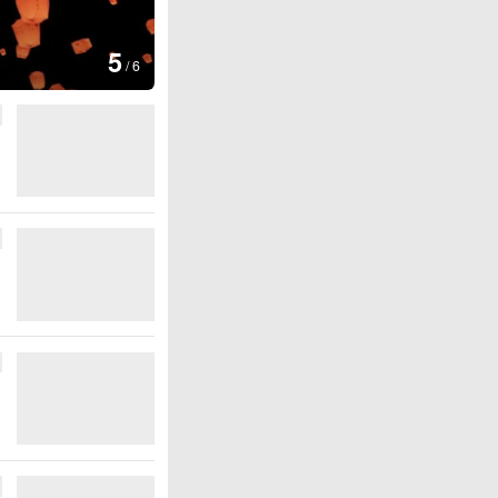
图集
5
上海：七彩稻田画迎最佳观赏期
/
6