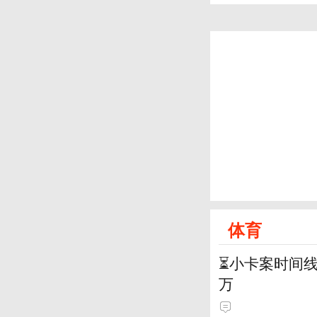
体育
⏳️小卡案时间
万