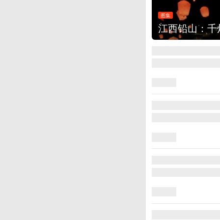
图集
江西铅山：千