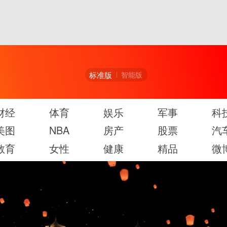
标准版
智能版
财经
体育
娱乐
军事
科
美图
NBA
房产
股票
汽
教育
女性
健康
精品
微