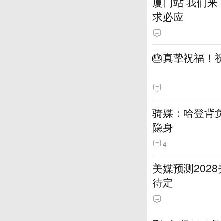
厦门站 我们来
求必应
🎂真挚祝福！
骑媒：哈登背
隐身
4
美媒预测202
待定