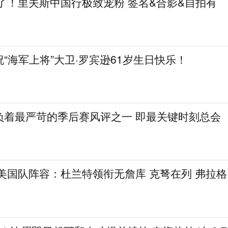
了！里夫斯中国行极致宠粉 签名&合影&自拍有
祝“海军上将”大卫·罗宾逊61岁生日快乐！
负着最严苛的季后赛风评之一 即最关键时刻总会
8美国队阵容：杜兰特领衔无詹库 克弩在列 弗拉格