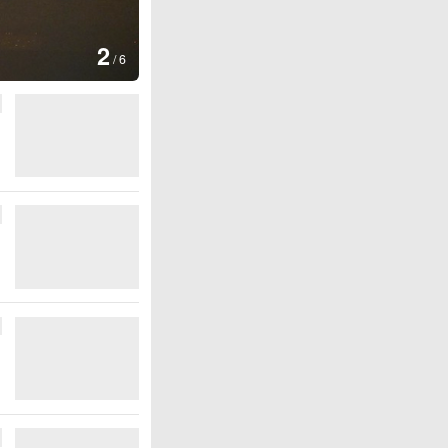
图集
3
云南普洱：乡村
/
6