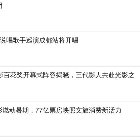
明
红说唱歌手巡演成都站将开唱
电影百花奖开幕式阵容揭晓，三代影人共赴光影之
影燃动暑期，77亿票房映照文旅消费新活力