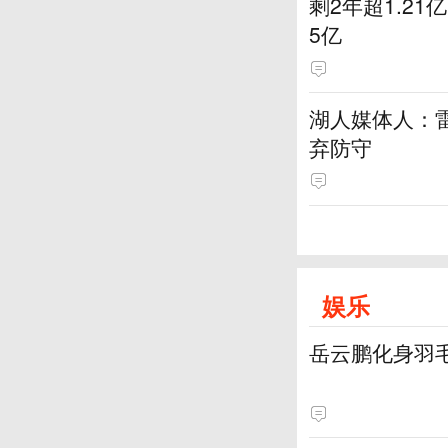
剩2年超1.2
5亿
湖人媒体人：
弃防守
娱乐
岳云鹏化身羽