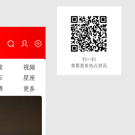
扫一扫
扫一扫
查看更多热点资讯
查看更多热点资讯
技
视频
车
星座
博
更多