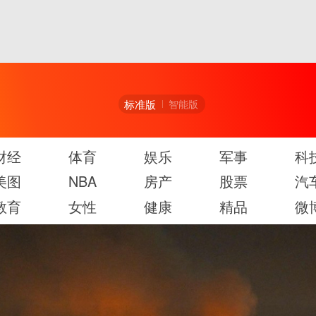
标准版
智能版
财经
体育
娱乐
军事
科
美图
NBA
房产
股票
汽
教育
女性
健康
精品
微