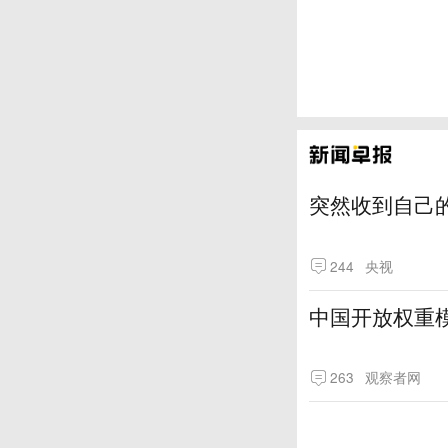
突然收到自己
244
央视
中国开放权重模
263
观察者网