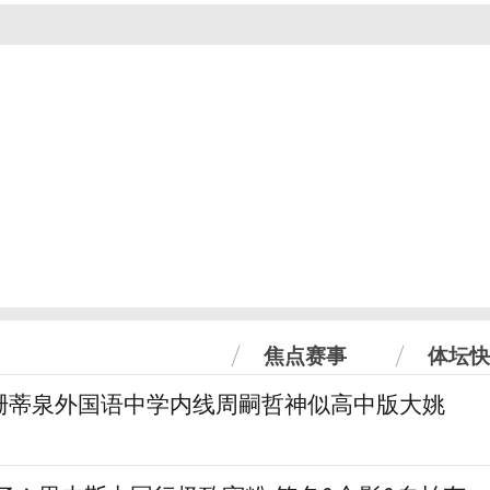
焦点赛事
体坛快
珊蒂泉外国语中学内线周嗣哲神似高中版大姚