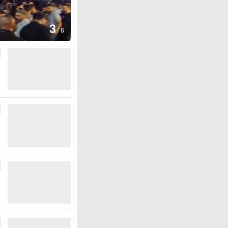
图集
3
云南弥勒：欢庆火把节
/
6