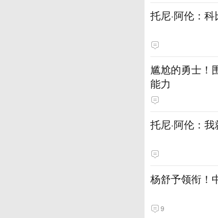
托尼·阿伦：科
尴尬的勇士！
能力
托尼·阿伦：我
杨舒予领衔！
9