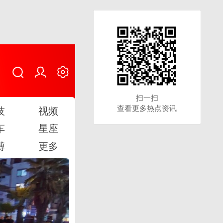
扫一扫
扫一扫
查看更多热点资讯
查看更多热点资讯
技
视频
车
星座
博
更多