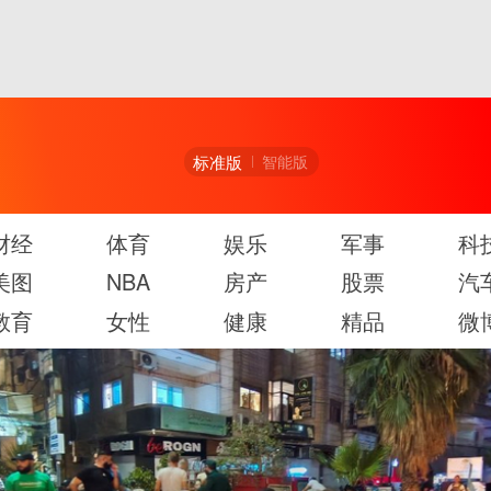
标准版
智能版
财经
体育
娱乐
军事
科
美图
NBA
房产
股票
汽
教育
女性
健康
精品
微