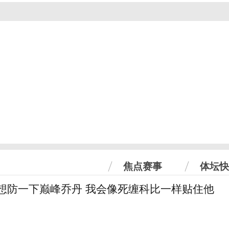
焦点赛事
体坛快
真想防一下巅峰乔丹 我会像死缠科比一样贴住他