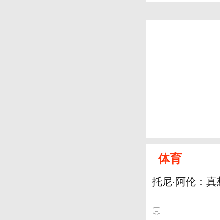
体育
托尼·阿伦：