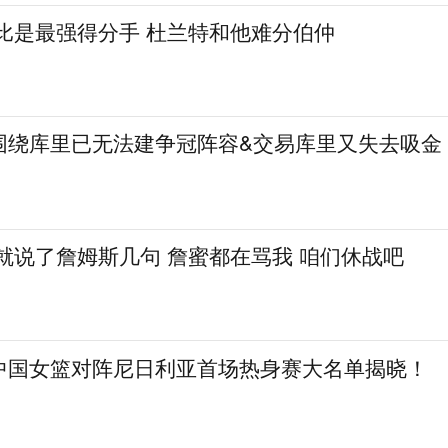
比是最强得分手 杜兰特和他难分伯仲
围绕库里已无法建争冠阵容&交易库里又失去吸金
就说了詹姆斯几句 詹蜜都在骂我 咱们休战吧
中国女篮对阵尼日利亚首场热身赛大名单揭晓！