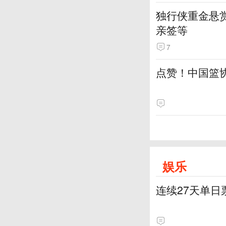
独行侠重金悬赏
亲签等
7
点赞！中国篮
娱乐
连续27天单