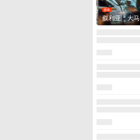
图集
叙利亚：大马