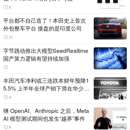
5
平台都不自己造了！本田史上首次
外包整车平台 接盘的是印度公司
21
字节跳动推出大模型SeedRealtime
国产算力逻辑有望持续加强
丰田汽车净利或三连跌本财年预降1
5.5% 上半年全球产销下滑在华少卖
14.3万辆
4
继 OpenAI、Anthropic 之后，Meta
AI 模型测试期间也发生“越界”事件
9