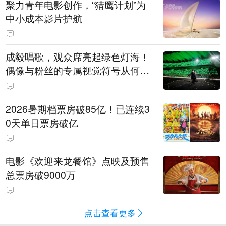
聚力青年电影创作，“猎鹰计划”为
中小成本影片护航
成毅唱歌，观众席亮起绿色灯海！
偶像与粉丝的专属视觉符号从何而
来
2026暑期档票房破85亿！已连续3
0天单日票房破亿
电影《欢迎来龙餐馆》点映及预售
总票房破9000万
点击查看更多