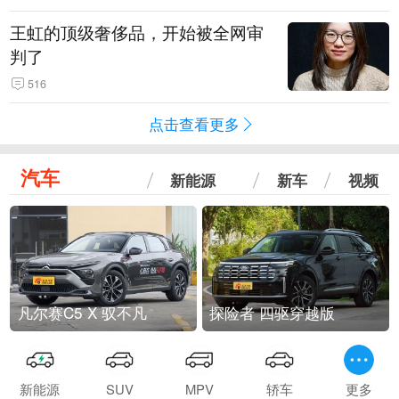
王虹的顶级奢侈品，开始被全网审
判了
516
点击查看更多
汽车
新能源
新车
视频
凡尔赛C5 X 驭不凡
探险者 四驱穿越版
新能源
SUV
MPV
轿车
更多