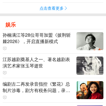
点击查看更多
娱乐
孙楠满江等28位哥哥加盟《披荆斩
棘2026》，开启直播新模式
江苏越剧奠基人之一、著名越剧表
演艺术家张玉琴逝世
编剧古二再发录音指控《繁花》总
制片涉毒，剧方有税务问题，录音
中王家卫称“一点够了，要不然又要
出事”