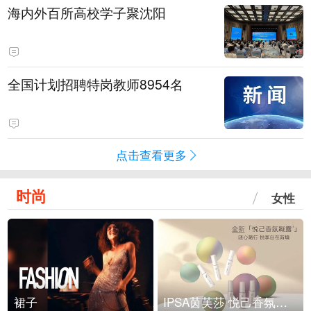
海内外百所高校学子聚沈阳
全国计划招聘特岗教师8954名
点击查看更多
时尚
女性
裙子
IPSA茵芙莎 悦己香氛凝露上市