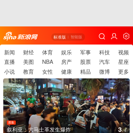
标准版
智能版
新闻
财经
体育
娱乐
军事
科技
视频
直播
美图
NBA
房产
股票
汽车
星座
小说
教育
女性
健康
精品
微博
更多
图集
3
叙利亚：大马士革发生爆炸
/
6