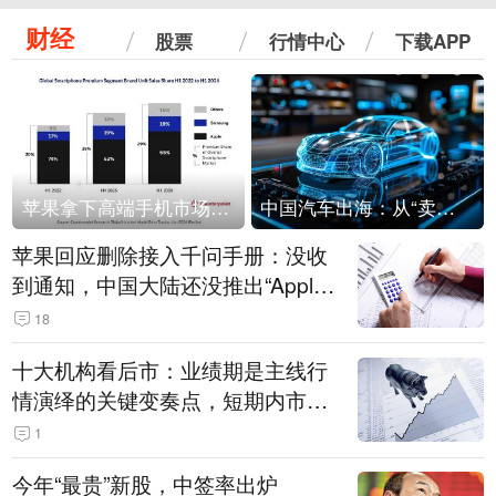
财经
股票
行情中心
下载APP
苹果拿下高端手机市场65%的份额：iPhone 17系列功不可没
中国汽车出海：从“卖出去”到“走进去”
苹果回应删除接入千问手册：没收
到通知，中国大陆还没推出“Apple
智能使用千问”功能
18
十大机构看后市：业绩期是主线行
情演绎的关键变奏点，短期内市场
或继续反弹，关注三条业绩主线
1
今年“最贵”新股，中签率出炉