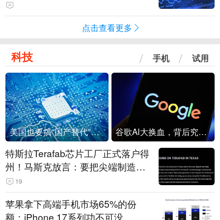
点击查看更多
科技
手机
试用
美国也要搞“国产替代”？先算清三笔账
谷歌AI大换血，背后究竟发生了什么？
特斯拉Terafab芯片工厂正式落户得
州！马斯克放言：要把尖端制造带
回美国
19
苹果拿下高端手机市场65%的份
额：iPhone 17系列功不可没