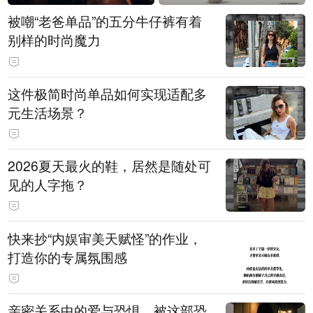
被嘲“老爸单品”的五分牛仔裤有着
别样的时尚魔力
这件极简时尚单品如何实现适配多
元生活场景？
2026夏天最火的鞋，居然是随处可
见的人字拖？
快来抄“内娱审美天赋怪”的作业，
打造你的专属氛围感
亲密关系中的爱与恐惧，被这部恐