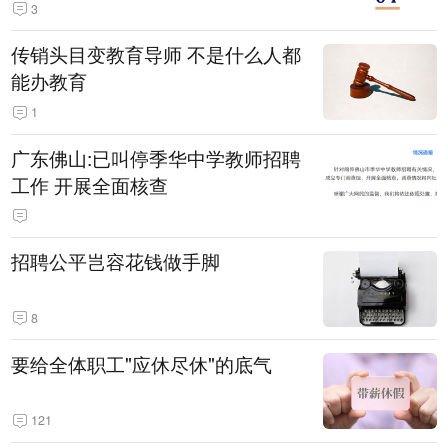
3
传销头目变教育导师 不是什么人都
能办教育
1
广东佛山:已叫停季华中学教师招聘
工作 开展全面核查
招聘公平岂容花钱做手脚
8
要给全体职工"应休尽休"的底气
121