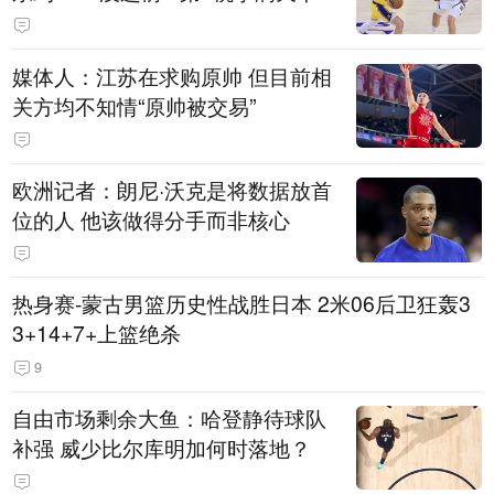
媒体人：江苏在求购原帅 但目前相
关方均不知情“原帅被交易”
欧洲记者：朗尼·沃克是将数据放首
位的人 他该做得分手而非核心
热身赛-蒙古男篮历史性战胜日本 2米06后卫狂轰3
3+14+7+上篮绝杀
9
自由市场剩余大鱼：哈登静待球队
补强 威少比尔库明加何时落地？