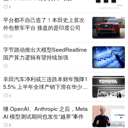
5
平台都不自己造了！本田史上首次
外包整车平台 接盘的是印度公司
21
字节跳动推出大模型SeedRealtime
国产算力逻辑有望持续加强
丰田汽车净利或三连跌本财年预降1
5.5% 上半年全球产销下滑在华少卖
14.3万辆
4
继 OpenAI、Anthropic 之后，Meta
AI 模型测试期间也发生“越界”事件
9