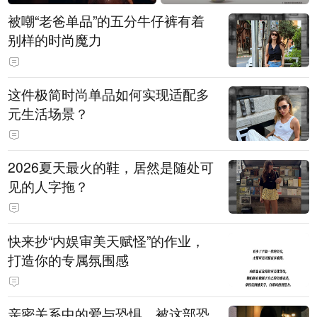
被嘲“老爸单品”的五分牛仔裤有着
别样的时尚魔力
这件极简时尚单品如何实现适配多
元生活场景？
2026夏天最火的鞋，居然是随处可
见的人字拖？
快来抄“内娱审美天赋怪”的作业，
打造你的专属氛围感
亲密关系中的爱与恐惧，被这部恐