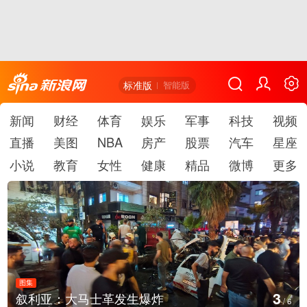
标准版
智能版
新闻
财经
体育
娱乐
军事
科技
视频
直播
美图
NBA
房产
股票
汽车
星座
小说
教育
女性
健康
精品
微博
更多
图集
4
云南弥勒：欢庆火把节
/
6