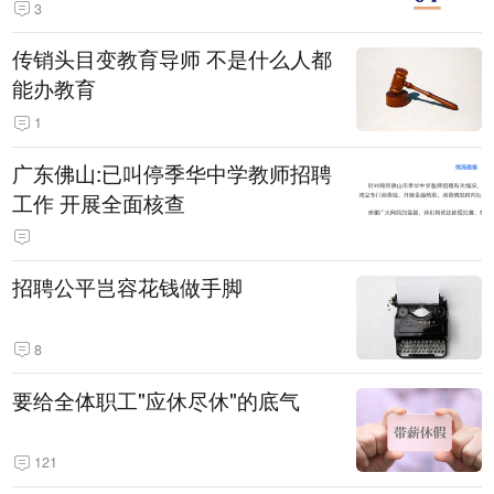
3
传销头目变教育导师 不是什么人都
能办教育
1
广东佛山:已叫停季华中学教师招聘
工作 开展全面核查
招聘公平岂容花钱做手脚
8
要给全体职工"应休尽休"的底气
121