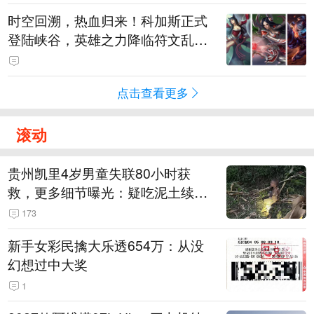
时空回溯，热血归来！科加斯正式
登陆峡谷，英雄之力降临符文乱
斗！
点击查看更多
滚动
贵州凯里4岁男童失联80小时获
救，更多细节曝光：疑吃泥土续
命，搜救至20米附近错过多找3天
173
新手女彩民擒大乐透654万：从没
幻想过中大奖
1