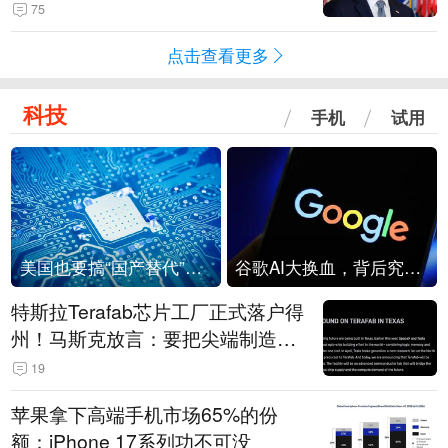
75
点击查看更多
科技
手机
试用
美国也要搞“国产替代”？先算清三笔账
谷歌AI大换血，背后究竟发生了什么？
特斯拉Terafab芯片工厂正式落户得
州！马斯克放言：要把尖端制造带
回美国
19
苹果拿下高端手机市场65%的份
额：iPhone 17系列功不可没