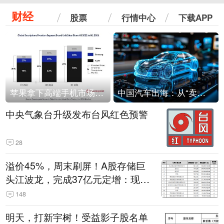
财经
股票
行情中心
下载APP
苹果拿下高端手机市场65%的份额：iPhone 17系列功不可没
中国汽车出海：从“卖出去”到“走进去”
中央气象台升级发布台风红色预警
28
溢价45%，周末刷屏！A股存储巨
头江波龙，完成37亿元定增：现价
386.6元，定增价560元
148
明天，打新宇树！受益影子股名单