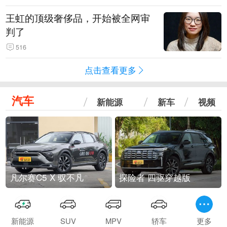
王虹的顶级奢侈品，开始被全网审
判了
516
点击查看更多
汽车
新能源
新车
视频
凡尔赛C5 X 驭不凡
探险者 四驱穿越版
新能源
SUV
MPV
轿车
更多