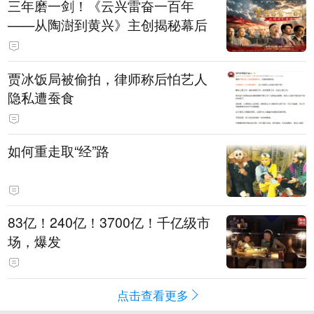
三年磨一剑！《云兴雷奋一百年
——从陶澍到黄兴》主创揭秘幕后
贾冰饭局被偷拍，律师称后怕艺人
隐私遭蚕食
如何重走取“经”路
83亿！240亿！3700亿！千亿级市
场，爆发
点击查看更多