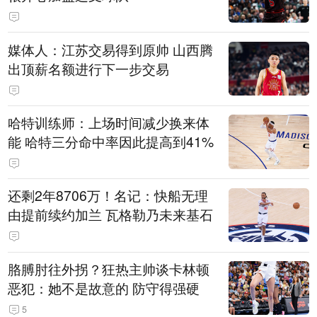
媒体人：江苏交易得到原帅 山西腾
出顶薪名额进行下一步交易
哈特训练师：上场时间减少换来体
能 哈特三分命中率因此提高到41%
还剩2年8706万！名记：快船无理
由提前续约加兰 瓦格勒乃未来基石
胳膊肘往外拐？狂热主帅谈卡林顿
恶犯：她不是故意的 防守得强硬
5