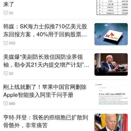
来了
50
韩媒：SK海力士拟推710亿美元股
东回报方案，40%用于回购股票，
相当于美股发行规模
353
美媒爆“美副防长致信国防业界领
袖，勒令其21天内提交增产计划”，
五角大楼回应
32
刚上线就删了！苹果中国官网删除
Apple智能接入阿里千问手册
889
亨特·拜登：我爸的癌细胞已扩散到
骨骼外，非常痛苦