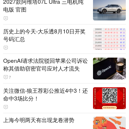
2027款阿维塔07L Ultra 三电机纯
电版 官图
历史上的今天-大乐透8月10日开奖
号码汇总
OpenAI请求法院驳回苹果公司诉讼
称其借助窃密官司应对人才流失
7
关注微信-狼王荐彩公推近4中3！还
命中3场比分！
上海今明两天有出现龙卷潜势