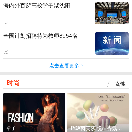
海内外百所高校学子聚沈阳
全国计划招聘特岗教师8954名
点击查看更多
时尚
女性
裙子
IPSA茵芙莎 悦己香氛凝露上市