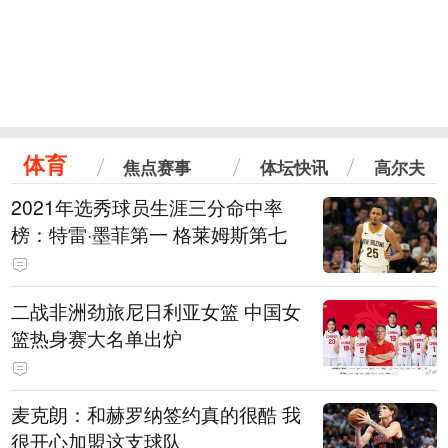
体育
焦点赛事
体坛快讯
高尔夫
2021年选秀球员生涯三分命中率
榜：特雷·墨菲第一 格莱姆斯第七
二战非洲劲旅尼日利亚女篮 中国女
篮热身赛大名单出炉
麦克朗：和赫罗纳签约真的很酷 我
很开心加盟这支球队