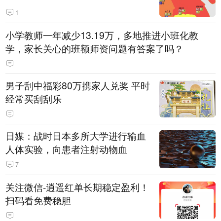
1
小学教师一年减少13.19万，多地推进小班化教
学，家长关心的班额师资问题有答案了吗？
男子刮中福彩80万携家人兑奖 平时
经常买刮刮乐
日媒：战时日本多所大学进行输血
人体实验，向患者注射动物血
7
关注微信-逍遥红单长期稳定盈利！
扫码看免费稳胆