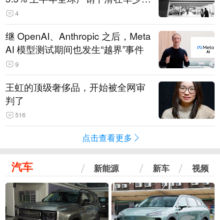
14.3万辆
4
继 OpenAI、Anthropic 之后，Meta
AI 模型测试期间也发生“越界”事件
9
王虹的顶级奢侈品，开始被全网审
判了
516
点击查看更多
汽车
新能源
新车
视频