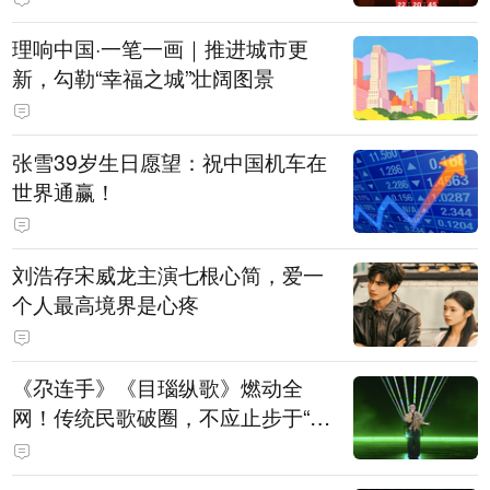
理响中国·一笔一画｜推进城市更
新，勾勒“幸福之城”壮阔图景
张雪39岁生日愿望：祝中国机车在
世界通赢！
刘浩存宋威龙主演七根心简，爱一
个人最高境界是心疼
《尕连手》《目瑙纵歌》燃动全
网！传统民歌破圈，不应止步于“上
头”