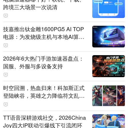
跨境三大场景一次说清
技嘉推出钛金雕1600PG5 AI TOP
电源：为发烧级主机与本地AI算力
打造旗舰供电方案
2026年6大热门手游加速器盘点：
国服、外服与多设备支持
时空回溯，热血归来！科加斯正式
登陆峡谷，英雄之力降临符文乱
斗！
TT语音深耕游戏社交，2026China
Joy四大IP联动引爆线下引流闭环