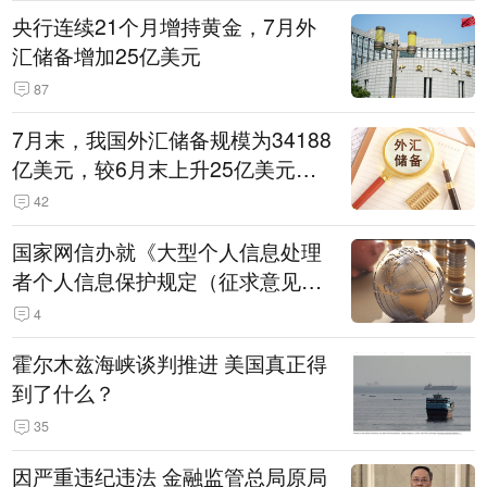
央行连续21个月增持黄金，7月外
汇储备增加25亿美元
87
7月末，我国外汇储备规模为34188
亿美元，较6月末上升25亿美元，
升幅为0.07%
42
国家网信办就《大型个人信息处理
者个人信息保护规定（征求意见
稿）》公开征求意见
4
霍尔木兹海峡谈判推进 美国真正得
到了什么？
35
因严重违纪违法 金融监管总局原局