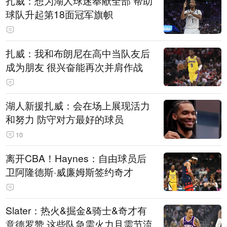
扎威：想为湖人球迷奉献全部 帮助
球队升起第18面冠军旗帜
扎威：我和布朗尼在高中当队友后
成为朋友 很兴奋能再次并肩作战
湖人新援扎威：会在场上展现活力
和努力 防守对方最好的球员
10
离开CBA！Haynes：自由球员后
卫阿隆德斯·威廉姆斯签约奇才
Slater：热火&掘金&骑士&奇才有
意德罗赞 这些队急需火力且需节流