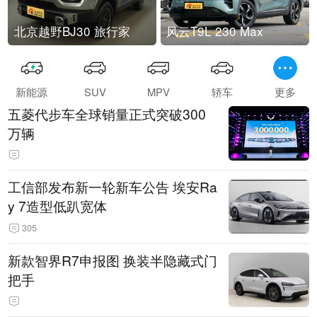
北京越野BJ30 旅行家
风云T9L 230 Max
新能源
SUV
MPV
轿车
更多
五菱代步车全球销量正式突破300
万辆
工信部发布新一轮新车公告 埃安Ra
y 7造型低趴宽体
305
新款智界R7申报图 换装半隐藏式门
把手