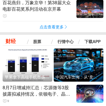
百花燕归，万象京华！第38届大众
电影百花奖系列活动在京开幕
点击查看更多
财经
股票
行情中心
下载APP
苹果拿下高端手机市场65%的份额：iPhone 17系列功不可没
中国汽车出海：从“卖出去”到“走进去”
8月7日增减持汇总：芯源微等3股
披露拟减持情况，依顿电子、晶华
微拟增持（表）
9