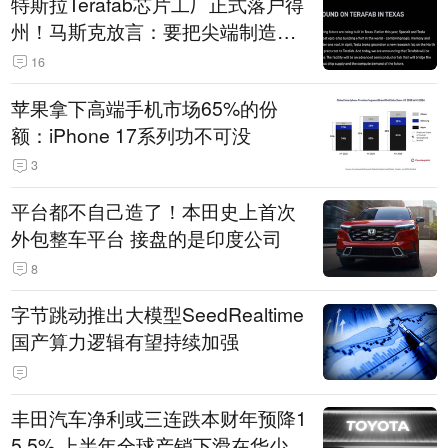
特斯拉Terafab芯片工厂正式落户得
州！马斯克放言：要把尖端制造带
回美国
16
苹果拿下高端手机市场65%的份
额：iPhone 17系列功不可没
3
平台都不自己造了！本田史上首次
外包整车平台 接盘的是印度公司
8
字节跳动推出大模型SeedRealtime
国产算力逻辑有望持续加强
丰田汽车净利或三连跌本财年预降1
5.5% 上半年全球产销下滑在华少卖