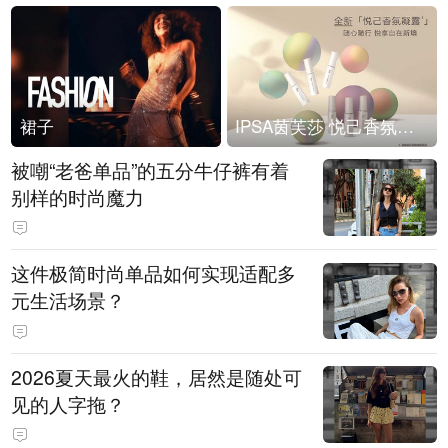
裙子
IPSA茵芙莎 悦己香氛凝露上市
被嘲“老爸单品”的五分牛仔裤有着
别样的时尚魔力
这件极简时尚单品如何实现适配多
元生活场景？
2026夏天最火的鞋，居然是随处可
见的人字拖？