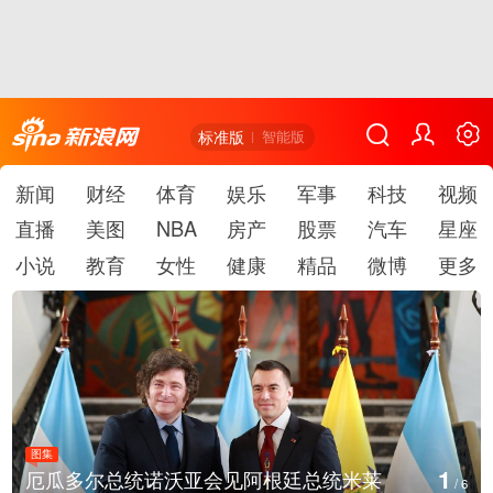
标准版
智能版
新闻
财经
体育
娱乐
军事
科技
视频
直播
美图
NBA
房产
股票
汽车
星座
小说
教育
女性
健康
精品
微博
更多
图集
1
厄瓜多尔总统诺沃亚会见阿根廷总统米莱
/
6