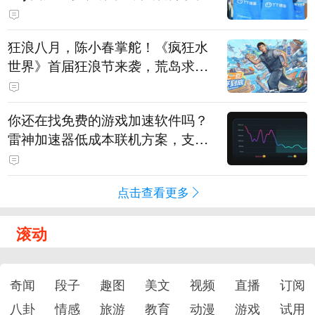
狂浪八月，陈小春掌舵！《疯狂水
世界》首届狂浪节来袭，荒岛求生
直播即将开启
你还在找免费的游戏加速软件吗？
雷神加速器低成本联机方案，支持
免费试用
点击查看更多
滚动
奇闻
段子
趣图
美文
视频
直播
订阅
八卦
情感
旅游
教育
动漫
游戏
试用