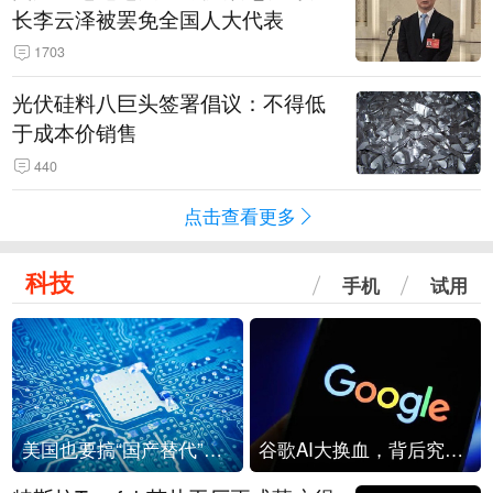
长李云泽被罢免全国人大代表
1703
光伏硅料八巨头签署倡议：不得低
于成本价销售
440
点击查看更多
科技
手机
试用
美国也要搞“国产替代”？先算清三笔账
谷歌AI大换血，背后究竟发生了什么？