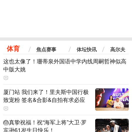
体育
焦点赛事
体坛快讯
高尔夫
这也太像了！珊蒂泉外国语中学内线周嗣哲神似高
中版大姚
厦门站 我们来了！里夫斯中国行极
致宠粉 签名&合影&自拍有求必应
🎂真挚祝福！祝“海军上将”大卫·罗
宾逊61岁生日快乐！