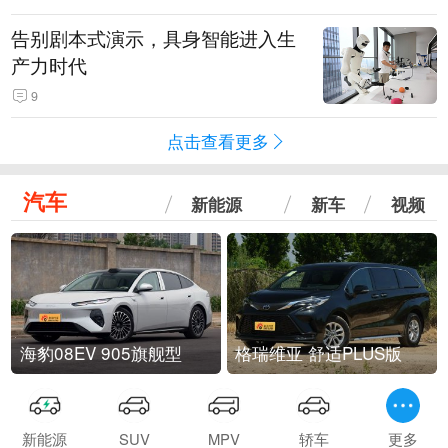
告别剧本式演示，具身智能进入生
产力时代
9
点击查看更多
汽车
新能源
新车
视频
海豹08EV 905旗舰型
格瑞维亚 舒适PLUS版
新能源
SUV
MPV
轿车
更多