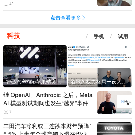
42
点击查看更多
科技
手机
试用
智己汽车App苹果端突然“下架”
谷歌AI权力格局一夜大洗牌
继 OpenAI、Anthropic 之后，Meta
AI 模型测试期间也发生“越界”事件
7
丰田汽车净利或三连跌本财年预降1
5.5% 上半年全球产销下滑在华少卖