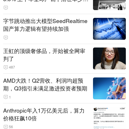
14.3万辆
字节跳动推出大模型SeedRealtime
国产算力逻辑有望持续加强
王虹的顶级奢侈品，开始被全网审
判了
487
AMD大跌！Q2营收、利润均超预
期，Q3指引未满足激进投资者预期
1
Anthropic年入1万亿美元后，算力
价格狂飙10倍
56