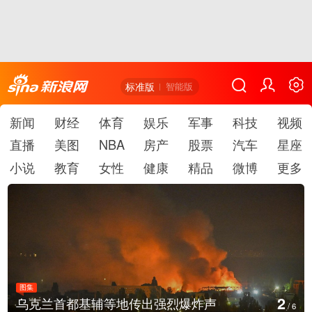
标准版
智能版
新闻
财经
体育
娱乐
军事
科技
视频
直播
美图
NBA
房产
股票
汽车
星座
小说
教育
女性
健康
精品
微博
更多
图集
3
乌克兰首都基辅等地传出强烈爆炸声
/
6