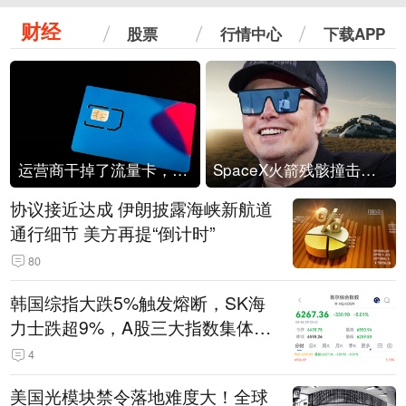
财经
股票
行情中心
下载APP
运营商干掉了流量卡，他们真的玩不起了
SpaceX火箭残骸撞击月球
协议接近达成 伊朗披露海峡新航道
通行细节 美方再提“倒计时”
80
韩国综指大跌5%触发熔断，SK海
力士跌超9%，A股三大指数集体低
开
4
美国光模块禁令落地难度大！全球