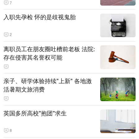
7
入职先孕检 怀的是歧视鬼胎
2
离职员工在朋友圈吐槽前老板 法院:
存在侵害其名誉权可能
亲子、研学体验持续"上新" 各地激
活暑期文旅消费
英国多所高校"抱团"求生
8