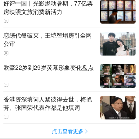
好评中国丨光影燃动暑期，77亿票
房映照文旅消费新活力
恋综代餐破灭，王垲智塌房引全网
公审
欧豪22岁到29岁荧幕形象变化盘点
香港资深填词人黎彼得去世，梅艳
芳、张国荣代表作都是他填词
点击查看更多