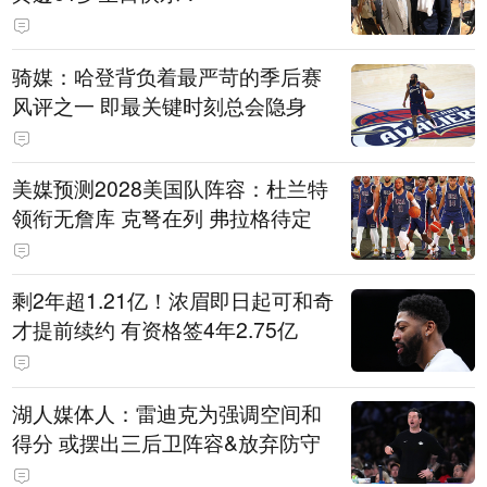
骑媒：哈登背负着最严苛的季后赛
风评之一 即最关键时刻总会隐身
美媒预测2028美国队阵容：杜兰特
领衔无詹库 克弩在列 弗拉格待定
剩2年超1.21亿！浓眉即日起可和奇
才提前续约 有资格签4年2.75亿
湖人媒体人：雷迪克为强调空间和
得分 或摆出三后卫阵容&放弃防守