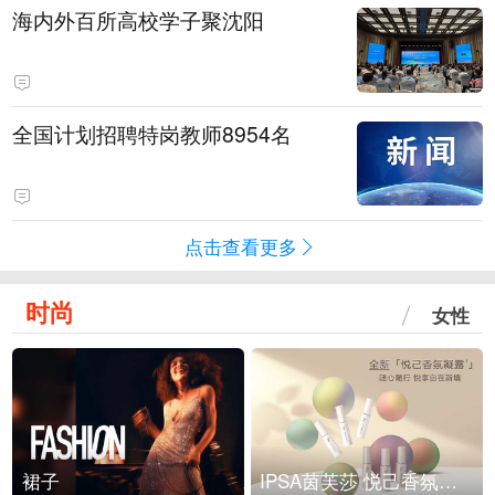
海内外百所高校学子聚沈阳
全国计划招聘特岗教师8954名
点击查看更多
时尚
女性
裙子
IPSA茵芙莎 悦己香氛凝露上市