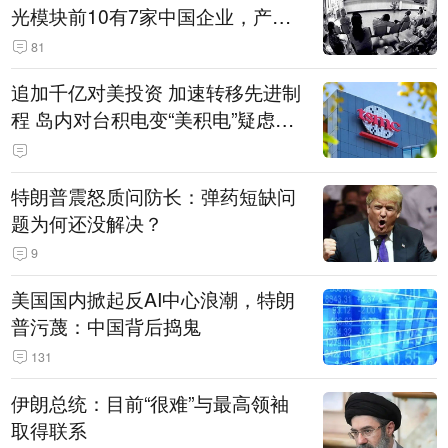
光模块前10有7家中国企业，产业
界人士：想“脱钩”并不容易
81
追加千亿对美投资 加速转移先进制
程 岛内对台积电变“美积电”疑虑担
忧加剧
特朗普震怒质问防长：弹药短缺问
题为何还没解决？
9
美国国内掀起反AI中心浪潮，特朗
普污蔑：中国背后捣鬼
131
伊朗总统：目前“很难”与最高领袖
取得联系