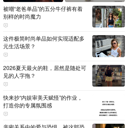
被嘲“老爸单品”的五分牛仔裤有着
别样的时尚魔力
这件极简时尚单品如何实现适配多
元生活场景？
2026夏天最火的鞋，居然是随处可
见的人字拖？
快来抄“内娱审美天赋怪”的作业，
打造你的专属氛围感
亲密关系中的爱与恐惧，被这部恐