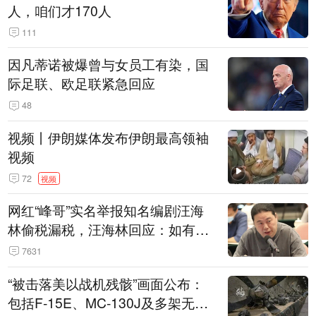
人，咱们才170人
111
因凡蒂诺被爆曾与女员工有染，国
际足联、欧足联紧急回应
48
视频丨伊朗媒体发布伊朗最高领袖
视频
72
视频
网红“峰哥”实名举报知名编剧汪海
林偷税漏税，汪海林回应：如有违
法行为，相关机构自会进行评判和
7631
处理
“被击落美以战机残骸”画面公布：
包括F-15E、MC-130J及多架无人