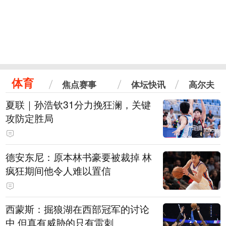
体育
焦点赛事
体坛快讯
高尔夫
夏联｜孙浩钦31分力挽狂澜，关键
攻防定胜局
德安东尼：原本林书豪要被裁掉 林
疯狂期间他令人难以置信
西蒙斯：掘狼湖在西部冠军的讨论
中 但真有威胁的只有雷刺