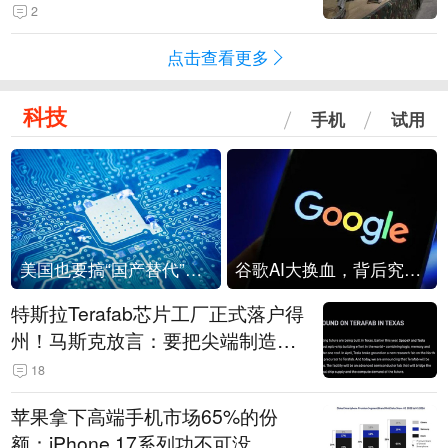
机
2
点击查看更多
科技
手机
试用
美国也要搞“国产替代”？先算清三笔账
谷歌AI大换血，背后究竟发生了什么？
特斯拉Terafab芯片工厂正式落户得
州！马斯克放言：要把尖端制造带
回美国
18
苹果拿下高端手机市场65%的份
额：iPhone 17系列功不可没