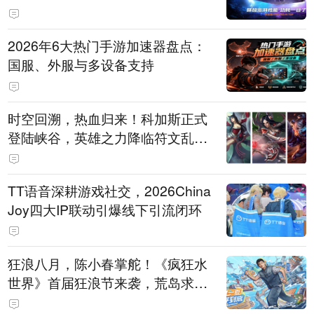
打造旗舰供电方案
2026年6大热门手游加速器盘点：
国服、外服与多设备支持
时空回溯，热血归来！科加斯正式
登陆峡谷，英雄之力降临符文乱
斗！
TT语音深耕游戏社交，2026China
Joy四大IP联动引爆线下引流闭环
狂浪八月，陈小春掌舵！《疯狂水
世界》首届狂浪节来袭，荒岛求生
直播即将开启