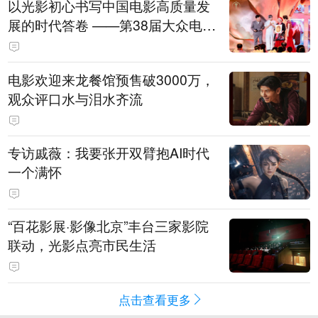
以光影初心书写中国电影高质量发
展的时代答卷 ——第38届大众电影
百花奖系列活动开幕晚会综述
电影欢迎来龙餐馆预售破3000万，
观众评口水与泪水齐流
专访戚薇：我要张开双臂抱AI时代
一个满怀
“百花影展·影像北京”丰台三家影院
联动，光影点亮市民生活
点击查看更多