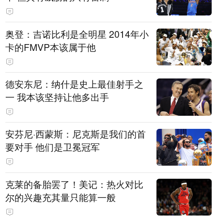
奥登：吉诺比利是全明星 2014年小
卡的FMVP本该属于他
德安东尼：纳什是史上最佳射手之
一 我本该坚持让他多出手
安芬尼·西蒙斯：尼克斯是我们的首
要对手 他们是卫冕冠军
克莱的备胎罢了！美记：热火对比
尔的兴趣充其量只能算一般