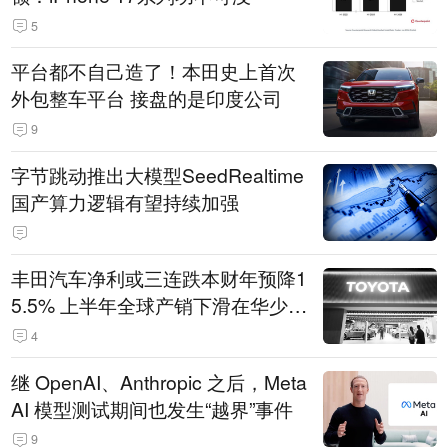
5
平台都不自己造了！本田史上首次
外包整车平台 接盘的是印度公司
9
字节跳动推出大模型SeedRealtime
国产算力逻辑有望持续加强
丰田汽车净利或三连跌本财年预降1
5.5% 上半年全球产销下滑在华少卖
14.3万辆
4
继 OpenAI、Anthropic 之后，Meta
AI 模型测试期间也发生“越界”事件
9