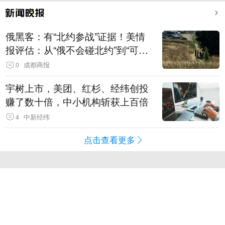
俄黑客：有“北约参战”证据！美情
报评估：从“俄不会碰北约”到“可能
发动有限攻击”
0
成都商报
宇树上市，美团、红杉、经纬创投
赚了数十倍，中小机构斩获上百倍
4
中新经纬
点击查看更多