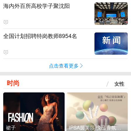
海内外百所高校学子聚沈阳
全国计划招聘特岗教师8954名
点击查看更多
时尚
女性
裙子
IPSA茵芙莎 悦己香氛凝露上市