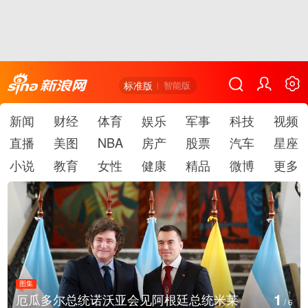
标准版
智能版
新闻
财经
体育
娱乐
军事
科技
视频
直播
美图
NBA
房产
股票
汽车
星座
小说
教育
女性
健康
精品
微博
更多
图集
2
米莱
美国斯波坎：野火烧毁700多所房屋
/
6