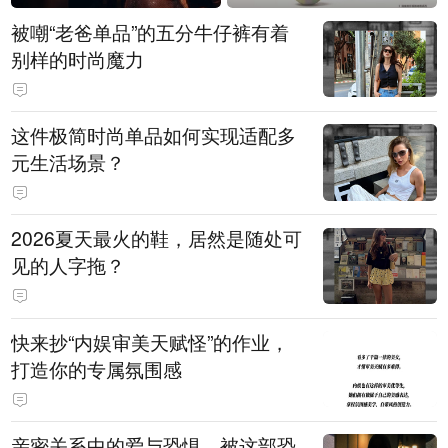
被嘲“老爸单品”的五分牛仔裤有着
别样的时尚魔力
这件极简时尚单品如何实现适配多
元生活场景？
2026夏天最火的鞋，居然是随处可
见的人字拖？
快来抄“内娱审美天赋怪”的作业，
打造你的专属氛围感
亲密关系中的爱与恐惧，被这部恐