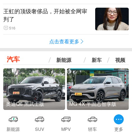
王虹的顶级奢侈品，开始被全网审
判了
516
点击查看更多
汽车
新能源
新车
视频
奥迪Q6 黑武士版
MG 4X 半固态智享版
新能源
SUV
MPV
轿车
更多