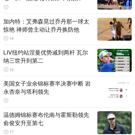
加内特：艾弗森晃过乔丹那一球太
惊艳 禅师曾主动让乔丹换防他
14
LIV纽约站涅曼优势减到两杆 瓦尔
纳三世升到第二
10
美国女子业余锦标赛半决赛中断 岩
永杏奈与塔利领先
温德姆锦标赛布伦南与霍斯勒领先
俞俊安升至第七
17