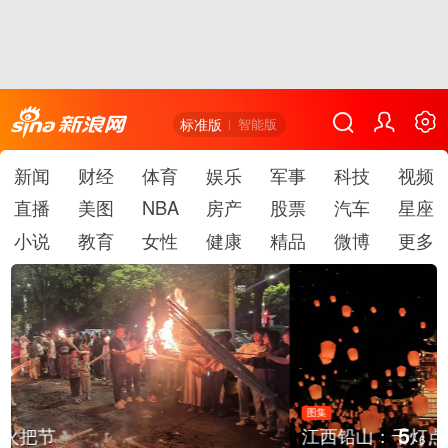
标准版
智能版
新闻
财经
体育
娱乐
军事
科技
视频
直播
美图
NBA
房产
股票
汽车
星座
小说
教育
女性
健康
精品
微博
更多
图集
5
江西铅山：千灯点亮葛仙村
/
6