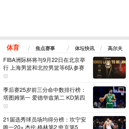
体育
焦点赛事
体坛快讯
高尔夫
FIBA洲际杯将与9月22日在北京举
行 上海男篮和北控男篮等6队参赛
季后赛25岁前三分命中数排行榜：
塔图姆第一 爱德华兹第二 KD第四
21届选秀球员场均得分榜：坎宁安
唯一20+ 杰伦·格林第2 申京第5