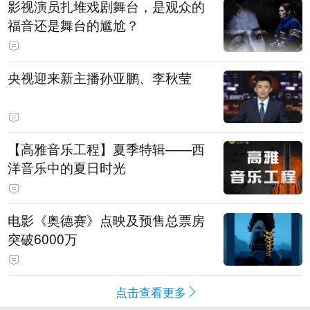
影视演员扎堆戏剧舞台，是观众的
福音还是舞台的尴尬？
央视迎来新主播孙亚鹏、李秋莹
【高雅音乐工程】夏季特辑——西
洋音乐中的夏日时光
电影《奥德赛》点映及预售总票房
突破6000万
点击查看更多