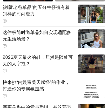
被嘲“老爸单品”的五分牛仔裤有着
别样的时尚魔力
这件极简时尚单品如何实现适配多
元生活场景？
2026夏天最火的鞋，居然是随处可
见的人字拖？
快来抄“内娱审美天赋怪”的作业，
打造你的专属氛围感
亲密关系中的爱与恐惧，被这部恐