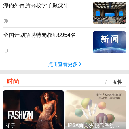
海内外百所高校学子聚沈阳
全国计划招聘特岗教师8954名
点击查看更多
时尚
女性
裙子
IPSA茵芙莎 悦己香氛凝露上市