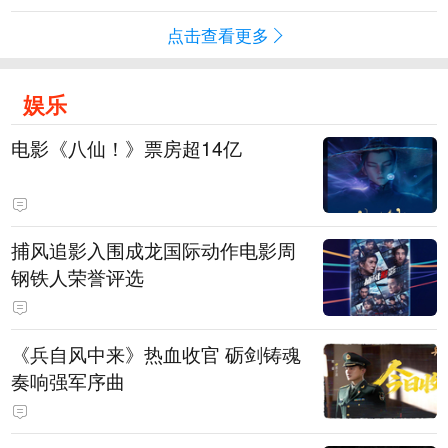
点击查看更多
娱乐
电影《八仙！》票房超14亿
捕风追影入围成龙国际动作电影周
钢铁人荣誉评选
《兵自风中来》热血收官 砺剑铸魂
奏响强军序曲