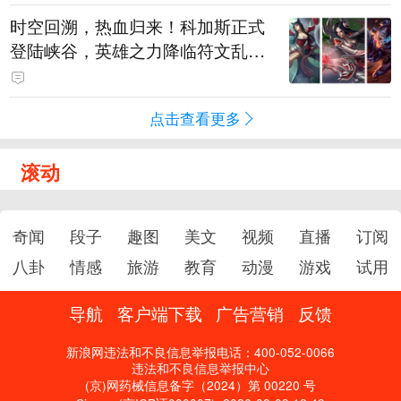
时空回溯，热血归来！科加斯正式
登陆峡谷，英雄之力降临符文乱
斗！
点击查看更多
滚动
奇闻
段子
趣图
美文
视频
直播
订阅
八卦
情感
旅游
教育
动漫
游戏
试用
导航
客户端下载
广告营销
反馈
新浪网违法和不良信息举报电话：400-052-0066
违法和不良信息举报中心
(京)网药械信息备字（2024）第 00220 号