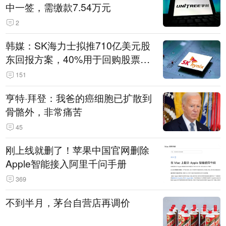
中一签，需缴款7.54万元
2
韩媒：SK海力士拟推710亿美元股
东回报方案，40%用于回购股票，
相当于美股发行规模
151
亨特·拜登：我爸的癌细胞已扩散到
骨骼外，非常痛苦
45
刚上线就删了！苹果中国官网删除
Apple智能接入阿里千问手册
369
不到半月，茅台自营店再调价