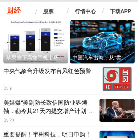
财经
股票
行情中心
下载APP
苹果拿下高端手机市场65%的份额：iPhone 17系列功不可没
中国汽车出海：从“卖出去”到“走进去”
中央气象台升级发布台风红色预警
9
美媒爆“美副防长致信国防业界领
袖，勒令其21天内提交增产计划”，
五角大楼回应
23
重要提醒！宇树科技，明日申购！