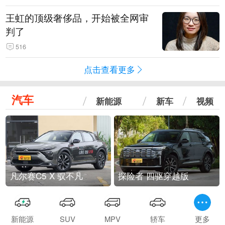
王虹的顶级奢侈品，开始被全网审
判了
516
点击查看更多
汽车
新能源
新车
视频
凡尔赛C5 X 驭不凡
探险者 四驱穿越版
新能源
SUV
MPV
轿车
更多