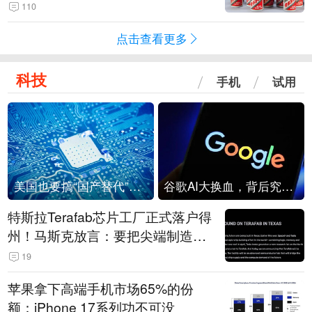
110
点击查看更多
科技
手机
试用
美国也要搞“国产替代”？先算清三笔账
谷歌AI大换血，背后究竟发生了什么？
特斯拉Terafab芯片工厂正式落户得
州！马斯克放言：要把尖端制造带
回美国
19
苹果拿下高端手机市场65%的份
额：iPhone 17系列功不可没