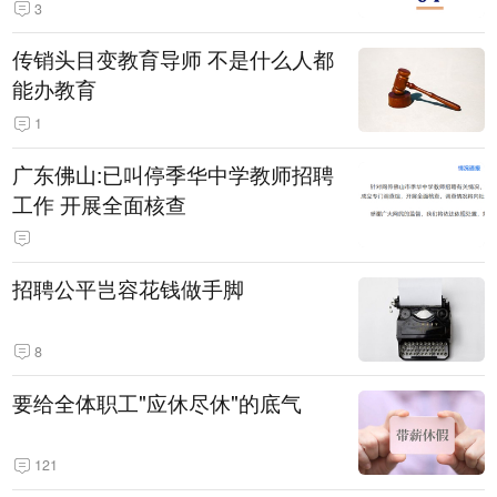
3
传销头目变教育导师 不是什么人都
能办教育
1
广东佛山:已叫停季华中学教师招聘
工作 开展全面核查
招聘公平岂容花钱做手脚
8
要给全体职工"应休尽休"的底气
121