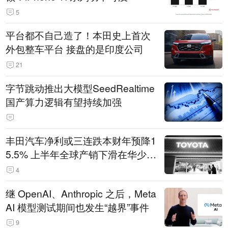
5
平台都不自己造了！本田史上首次
外包整车平台 接盘的是印度公司
21
字节跳动推出大模型SeedRealtime
国产算力逻辑有望持续加强
丰田汽车净利或三连跌本财年预降1
5.5% 上半年全球产销下滑在华少卖
14.3万辆
4
继 OpenAI、Anthropic 之后，Meta
AI 模型测试期间也发生“越界”事件
9