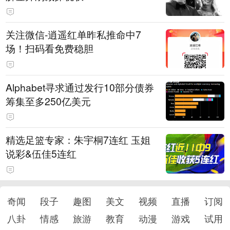
关注微信-逍遥红单昨私推命中7
场！扫码看免费稳胆
Alphabet寻求通过发行10部分债券
筹集至多250亿美元
精选足篮专家：朱宇桐7连红 玉姐
说彩&伍佳5连红
奇闻
段子
趣图
美文
视频
直播
订阅
八卦
情感
旅游
教育
动漫
游戏
试用