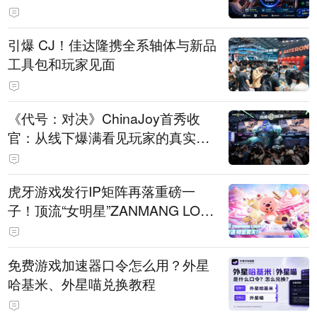
引爆 CJ！佳达隆携全系轴体与新品
工具包和玩家见面
《代号：对决》ChinaJoy首秀收
官：从线下爆满看见玩家的真实期
待
虎牙游戏发行IP矩阵再落重磅一
子！顶流“女明星”ZANMANG LOO
PY 正版3D消除手游《消消奇遇》
惊喜曝光
免费游戏加速器口令怎么用？外星
哈基米、外星喵兑换教程