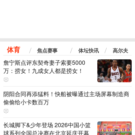
体育
焦点赛事
体坛快讯
高尔夫
詹宁斯点评东契奇妻子索要5000
万：捞女！九成女人都是捞女！
阴阳合同再添猛料！快船被曝通过主场屏幕制造商
偷偷给小卡数百万
长城脚下&少年登场 2026中国小篮
球系列全国总决赛在北京延庆开幕