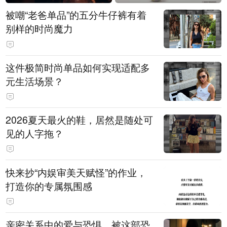
被嘲“老爸单品”的五分牛仔裤有着
别样的时尚魔力
这件极简时尚单品如何实现适配多
元生活场景？
2026夏天最火的鞋，居然是随处可
见的人字拖？
快来抄“内娱审美天赋怪”的作业，
打造你的专属氛围感
亲密关系中的爱与恐惧，被这部恐