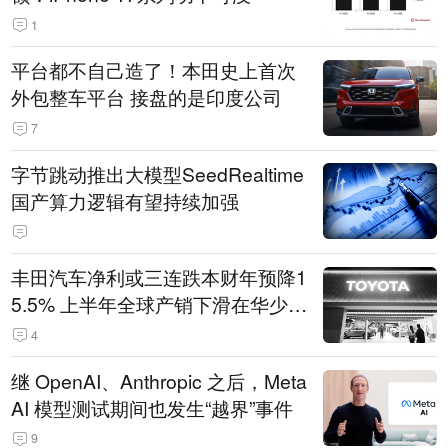
1
平台都不自己造了！本田史上首次
外包整车平台 接盘的是印度公司
7
字节跳动推出大模型SeedRealtime
国产算力逻辑有望持续加强
丰田汽车净利或三连跌本财年预降1
5.5% 上半年全球产销下滑在华少卖
14.3万辆
4
继 OpenAI、Anthropic 之后，Meta
AI 模型测试期间也发生“越界”事件
9