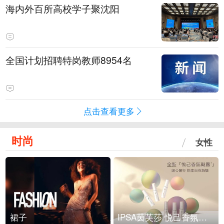
海内外百所高校学子聚沈阳
全国计划招聘特岗教师8954名
点击查看更多
时尚
女性
裙子
IPSA茵芙莎 悦己香氛凝露上市