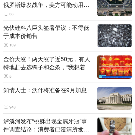
俄罗斯爆发战争，美方可能动用战
术核武器
38
光伏硅料八巨头签署倡议：不得低
于成本价销售
139
金价大涨！两天涨了近50元，有人
特地赶去选镯子和金条，“我想着买
起来可以保值，小批量进一些货”
5
知情人士：沃什将准备在9月加息
948
泸溪河发布“桃酥出现金属牙冠”事
件调查结论：消费者已澄清所发视