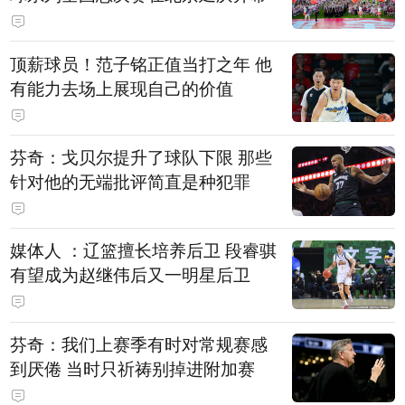
顶薪球员！范子铭正值当打之年 他
有能力去场上展现自己的价值
芬奇：戈贝尔提升了球队下限 那些
针对他的无端批评简直是种犯罪
媒体人 ：辽篮擅长培养后卫 段睿骐
有望成为赵继伟后又一明星后卫
芬奇：我们上赛季有时对常规赛感
到厌倦 当时只祈祷别掉进附加赛