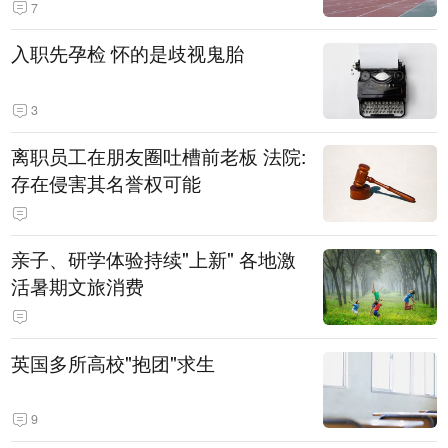
7
入职先孕检 怀的是歧视鬼胎
3
离职员工在朋友圈吐槽前老板 法院:
存在侵害其名誉权可能
亲子、研学体验持续"上新" 各地激
活暑期文旅消费
英国多所高校"抱团"求生
9