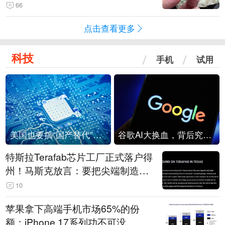
频情况不属实
66
点击查看更多
科技
手机
试用
美国也要搞“国产替代”？先算清三笔账
谷歌AI大换血，背后究竟发生了什么？
特斯拉Terafab芯片工厂正式落户得
州！马斯克放言：要把尖端制造带
回美国
10
苹果拿下高端手机市场65%的份
额：iPhone 17系列功不可没