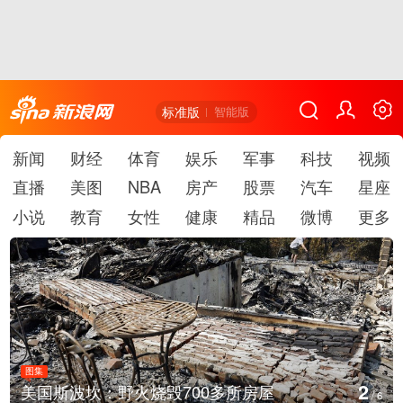
标准版
智能版
新闻
财经
体育
娱乐
军事
科技
视频
直播
美图
NBA
房产
股票
汽车
星座
小说
教育
女性
健康
精品
微博
更多
图集
3
叙利亚：大马士革发生爆炸
/
6