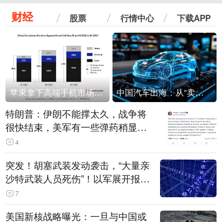
财经
股票
行情中心
下载APP
苹果拿下高端手机市场65%的份额：iPhone 17系列功不可没
中国汽车出海：从“卖出去”到“走进去”
特朗普：伊朗不能撑太久，战争将
很快结束，美军有一些弹药稍显紧
张！伊朗公布拟议的海峡管理文本
4
突发！胡塞武装发动袭击，“大量亲
沙特武装人员死伤”！以军展开报复
性空袭
7
美国新核战略曝光：一旦与中国或