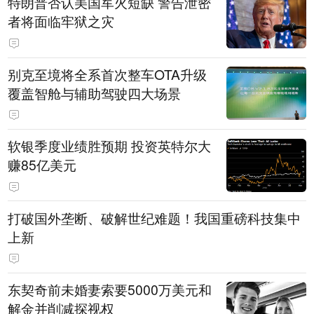
特朗普否认美国军火短缺 警告泄密
者将面临牢狱之灾
别克至境将全系首次整车OTA升级
覆盖智舱与辅助驾驶四大场景
软银季度业绩胜预期 投资英特尔大
赚85亿美元
打破国外垄断、破解世纪难题！我国重磅科技集中
上新
东契奇前未婚妻索要5000万美元和
解金并削减探视权