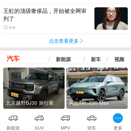
王虹的顶级奢侈品，开始被全网审
判了
516
点击查看更多
汽车
新能源
新车
视频
北京越野BJ30 旅行家
风云T9L 230 Max
新能源
SUV
MPV
轿车
更多