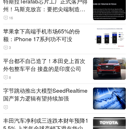
特斯拉Terafab芯片工厂正式落户得
州！马斯克放言：要把尖端制造带
回美国
16
苹果拿下高端手机市场65%的份
额：iPhone 17系列功不可没
3
平台都不自己造了！本田史上首次
外包整车平台 接盘的是印度公司
8
字节跳动推出大模型SeedRealtime
国产算力逻辑有望持续加强
丰田汽车净利或三连跌本财年预降1
5.5% 上半年全球产销下滑在华少卖