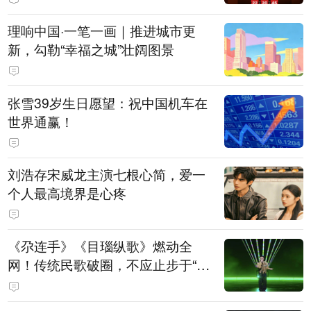
理响中国·一笔一画｜推进城市更
新，勾勒“幸福之城”壮阔图景
张雪39岁生日愿望：祝中国机车在
世界通赢！
刘浩存宋威龙主演七根心简，爱一
个人最高境界是心疼
《尕连手》《目瑙纵歌》燃动全
网！传统民歌破圈，不应止步于“上
头”