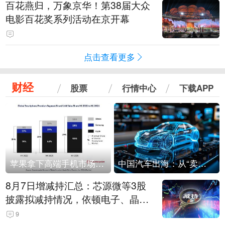
百花燕归，万象京华！第38届大众
电影百花奖系列活动在京开幕
点击查看更多
财经
股票
行情中心
下载APP
苹果拿下高端手机市场65%的份额：iPhone 17系列功不可没
中国汽车出海：从“卖出去”到“走进去”
8月7日增减持汇总：芯源微等3股
披露拟减持情况，依顿电子、晶华
微拟增持（表）
9