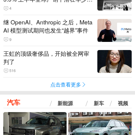
14.3万辆
4
继 OpenAI、Anthropic 之后，Meta
AI 模型测试期间也发生“越界”事件
9
王虹的顶级奢侈品，开始被全网审
判了
516
点击查看更多
汽车
新能源
新车
视频