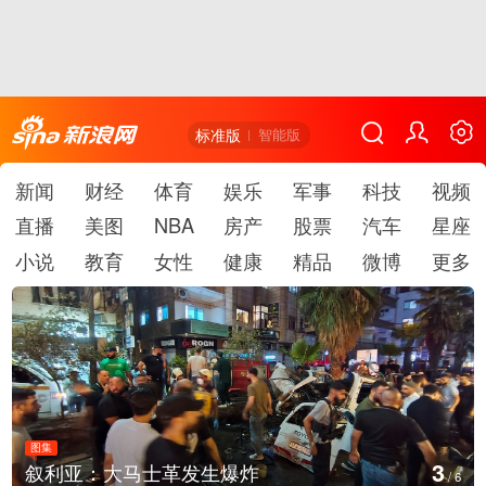
标准版
智能版
新闻
财经
体育
娱乐
军事
科技
视频
直播
美图
NBA
房产
股票
汽车
星座
小说
教育
女性
健康
精品
微博
更多
图集
4
叙利亚：大马士革发生爆炸
/
6