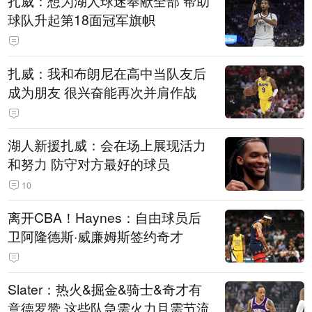
扎威：想为湖人球迷奉献全部 帮助
球队升起第18面冠军旗帜
扎威：我和布朗尼在高中当队友后
成为朋友 很兴奋能再次并肩作战
湖人新援扎威：会在场上展现活力
和努力 防守对方最好的球员
10
离开CBA！Haynes：自由球员后
卫阿隆德斯·威廉姆斯签约奇才
Slater：热火&掘金&骑士&奇才有
意德罗赞 这些队急需火力且需节流