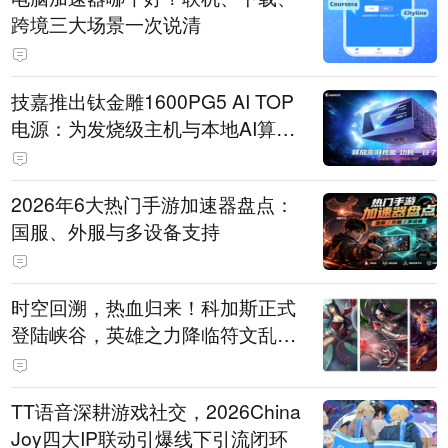
跨境三大场景一次说清
技嘉推出钛金雕1600PG5 AI TOP
电源：为发烧级主机与本地AI算力
打造旗舰供电方案
2026年6大热门手游加速器盘点：
国服、外服与多设备支持
时空回溯，热血归来！科加斯正式
登陆峡谷，英雄之力降临符文乱
斗！
TT语音深耕游戏社交，2026China
Joy四大IP联动引爆线下引流闭环