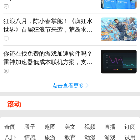
狂浪八月，陈小春掌舵！《疯狂水
世界》首届狂浪节来袭，荒岛求生
直播即将开启
你还在找免费的游戏加速软件吗？
雷神加速器低成本联机方案，支持
免费试用
点击查看更多
滚动
奇闻
段子
趣图
美文
视频
直播
订阅
八卦
情感
旅游
教育
动漫
游戏
试用