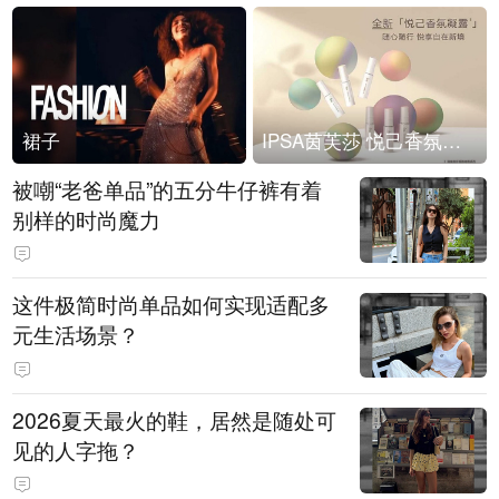
裙子
IPSA茵芙莎 悦己香氛凝露上市
被嘲“老爸单品”的五分牛仔裤有着
别样的时尚魔力
这件极简时尚单品如何实现适配多
元生活场景？
2026夏天最火的鞋，居然是随处可
见的人字拖？