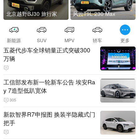
北京越野BJ30 旅行家
风云T9L 230 Max
新能源
SUV
MPV
轿车
更多
五菱代步车全球销量正式突破300
万辆
工信部发布新一轮新车公告 埃安Ra
y 7造型低趴宽体
305
新款智界R7申报图 换装半隐藏式门
把手