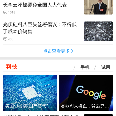
长李云泽被罢免全国人大代表
1618
光伏硅料八巨头签署倡议：不得低
于成本价销售
438
点击查看更多
科技
手机
试用
美国也要搞“国产替代”？先算清三笔账
谷歌AI大换血，背后究竟发生了什么？