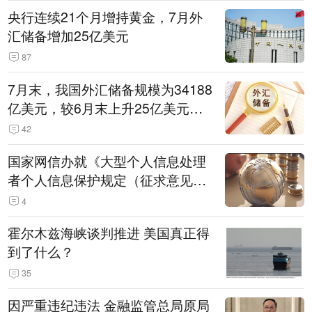
央行连续21个月增持黄金，7月外
汇储备增加25亿美元
87
7月末，我国外汇储备规模为34188
亿美元，较6月末上升25亿美元，
升幅为0.07%
42
国家网信办就《大型个人信息处理
者个人信息保护规定（征求意见
稿）》公开征求意见
4
霍尔木兹海峡谈判推进 美国真正得
到了什么？
35
因严重违纪违法 金融监管总局原局