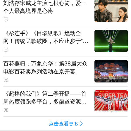
刘浩存宋威龙主演七根心简，爱一
个人最高境界是心疼
《尕连手》《目瑙纵歌》燃动全
网！传统民歌破圈，不应止步于“上
头”
百花燕归，万象京华！第38届大众
电影百花奖系列活动在京开幕
《超棒的我们》第二季开播——首
周热度领跑多平台，多渠道资源加
持助推棒球文化出圈
点击查看更多