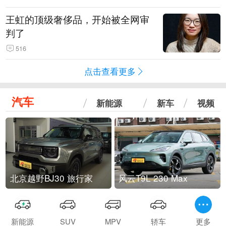
王虹的顶级奢侈品，开始被全网审
判了
516
点击查看更多
汽车
新能源
新车
视频
北京越野BJ30 旅行家
风云T9L 230 Max
新能源
SUV
MPV
轿车
更多