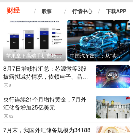
财经
股票
行情中心
下载APP
苹果拿下高端手机市场65%的份额：iPhone 17系列功不可没
中国汽车出海：从“卖出去”到“走进去”
8月7日增减持汇总：芯源微等3股
披露拟减持情况，依顿电子、晶华
微拟增持（表）
8
央行连续21个月增持黄金，7月外
汇储备增加25亿美元
82
7月末，我国外汇储备规模为34188