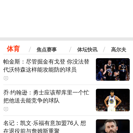
体育
焦点赛事
体坛快讯
高尔夫
帕金斯：尽管掘金有戈登 你没法替
代沃特森这样能攻能防的球员
乔·约翰逊：勇士应该帮库里一个忙
把他送去能竞争的球队
名记：凯文·乐福有意加盟76人 想
在退役前与詹姆斯重聚