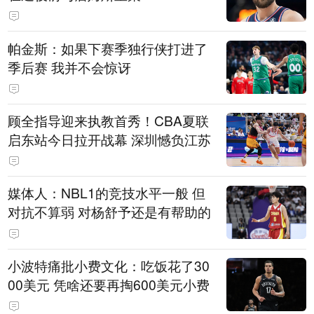
帕金斯：如果下赛季独行侠打进了
季后赛 我并不会惊讶
顾全指导迎来执教首秀！CBA夏联
启东站今日拉开战幕 深圳憾负江苏
媒体人：NBL1的竞技水平一般 但
对抗不算弱 对杨舒予还是有帮助的
小波特痛批小费文化：吃饭花了30
00美元 凭啥还要再掏600美元小费