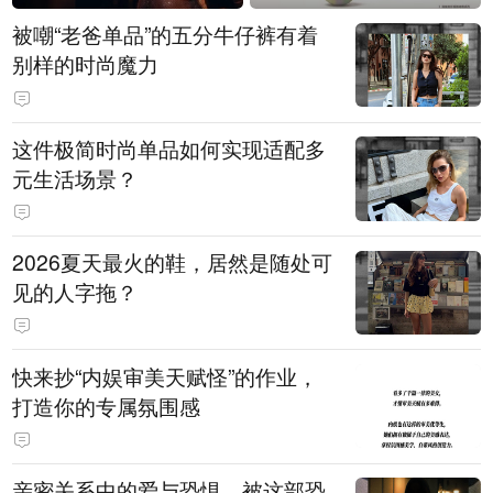
被嘲“老爸单品”的五分牛仔裤有着
别样的时尚魔力
这件极简时尚单品如何实现适配多
元生活场景？
2026夏天最火的鞋，居然是随处可
见的人字拖？
快来抄“内娱审美天赋怪”的作业，
打造你的专属氛围感
亲密关系中的爱与恐惧，被这部恐