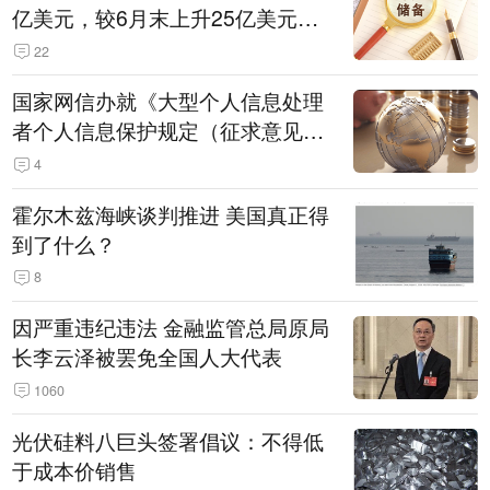
亿美元，较6月末上升25亿美元，
升幅为0.07%
22
国家网信办就《大型个人信息处理
者个人信息保护规定（征求意见
稿）》公开征求意见
4
霍尔木兹海峡谈判推进 美国真正得
到了什么？
8
因严重违纪违法 金融监管总局原局
长李云泽被罢免全国人大代表
1060
光伏硅料八巨头签署倡议：不得低
于成本价销售