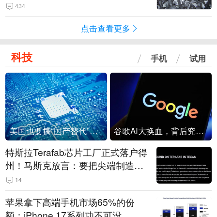
434
点击查看更多
科技
手机
试用
美国也要搞“国产替代”？先算清三笔账
谷歌AI大换血，背后究竟发生了什么？
特斯拉Terafab芯片工厂正式落户得
州！马斯克放言：要把尖端制造带
回美国
14
苹果拿下高端手机市场65%的份
额：iPhone 17系列功不可没