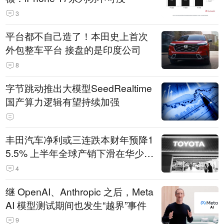
3
平台都不自己造了！本田史上首次
外包整车平台 接盘的是印度公司
8
字节跳动推出大模型SeedRealtime
国产算力逻辑有望持续加强
丰田汽车净利或三连跌本财年预降1
5.5% 上半年全球产销下滑在华少卖
14.3万辆
4
继 OpenAI、Anthropic 之后，Meta
AI 模型测试期间也发生“越界”事件
9