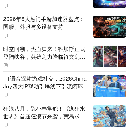
打造旗舰供电方案
2026年6大热门手游加速器盘点：
国服、外服与多设备支持
时空回溯，热血归来！科加斯正式
登陆峡谷，英雄之力降临符文乱
斗！
TT语音深耕游戏社交，2026China
Joy四大IP联动引爆线下引流闭环
狂浪八月，陈小春掌舵！《疯狂水
世界》首届狂浪节来袭，荒岛求生
直播即将开启