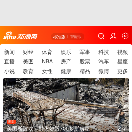
标准版
智能版
新闻
财经
体育
娱乐
军事
科技
视频
直播
美图
NBA
房产
股票
汽车
星座
小说
教育
女性
健康
精品
微博
更多
图集
2
美国斯波坎：野火烧毁700多所房屋
/
6