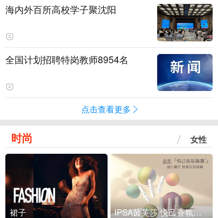
海内外百所高校学子聚沈阳
全国计划招聘特岗教师8954名
点击查看更多
时尚
女性
裙子
IPSA茵芙莎 悦己香氛凝露上市