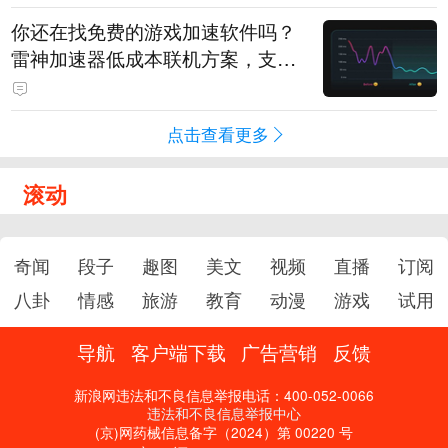
你还在找免费的游戏加速软件吗？
雷神加速器低成本联机方案，支持
免费试用
点击查看更多
滚动
奇闻
段子
趣图
美文
视频
直播
订阅
八卦
情感
旅游
教育
动漫
游戏
试用
导航
客户端下载
广告营销
反馈
新浪网违法和不良信息举报电话：400-052-0066
违法和不良信息举报中心
(京)网药械信息备字（2024）第 00220 号