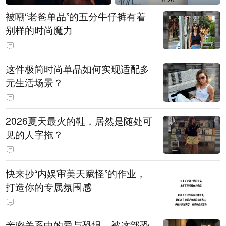
被嘲“老爸单品”的五分牛仔裤有着
别样的时尚魔力
这件极简时尚单品如何实现适配多
元生活场景？
2026夏天最火的鞋，居然是随处可
见的人字拖？
快来抄“内娱审美天赋怪”的作业，
打造你的专属氛围感
亲密关系中的爱与恐惧，被这部恐