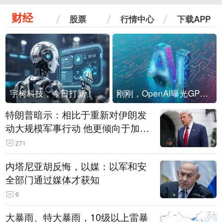
财经
股票
行情中心
下载APP
宇树科技，今日打新！
刚刚，OpenAI曝光GPT-6！传10万亿参数，8月强行发布
特朗普暗示：相比于重新对伊朗发
动大规模军事行动 他更倾向于加大
经济施压
271
内塔尼亚胡反悔，以媒：以军和安
全部门通过媒体才获知
6
大暴雨、特大暴雨，10级以上雷暴