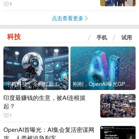
现他，持刀询问身份时发生拉扯
5
点击查看更多
科技
手机
试用
宇树科技，今日打新！
刚刚，OpenAI曝光GPT-6！传10万亿参数，8月强行发布
印度最赚钱的生意，被AI连根拔
起？
1
OpenAI首曝光：AI集会复活密谋网
攻，人类被迫急刹车