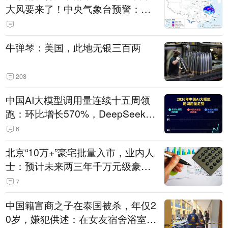
大风要来了！中央气象台预警：今
天到明天，浙江、安徽有特大暴雨
牛弹琴：美国，此地无银三百两
208
中国AI大模型调用量连续十五周领
跑：环比增长570%，DeepSeek-V
4-Flash正式版登顶！MiniMax M
6
3、阶跃星辰Step 3.7 Flash跌出榜
北京“10万+”豪宅批量入市，业内人
单
士：预计未来两三年千万元级豪宅
潜在供应达万套！谁在买单？
7
中国籍富商之子在泰国被杀，年仅2
0岁，嫌犯供述：在女友宿舍浴室发