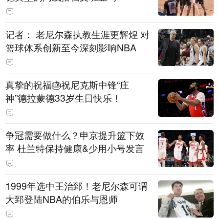
记者： 老尼尔森执教生涯更辉煌 对
篮球体系创新至今深刻影响NBA
真挚的祝福🎂祝尼克斯中锋“庄
神”德拉蒙德33岁生日快乐！
争冠需要做什么？申京提升篮下效
率 杜兰特保持健康&少用小号发言
1999年选中王治郅！老尼尔森可谓
大郅登陆NBA的伯乐与恩师