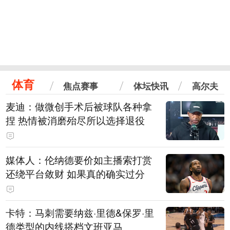
体育
焦点赛事
体坛快讯
高尔夫
麦迪：做微创手术后被球队各种拿
捏 热情被消磨殆尽所以选择退役
媒体人：伦纳德要价如主播索打赏
还绕平台敛财 如果真的确实过分
卡特：马刺需要纳兹·里德&保罗·里
德类型的内线搭档文班亚马