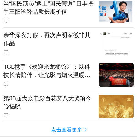
当“国民演员”遇上“国民管道” 日丰携
手王阳诠释品质长期价值
余华深夜打假，再次声明家徽非其
作品
TCL携手《欢迎来龙餐馆》：以科
技长情陪伴，让光影与烟火温暖生
活
第38届大众电影百花奖八大奖项今
晚揭晓
点击查看更多