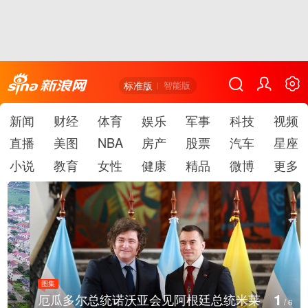
标准版
智能版
新闻
财经
体育
娱乐
军事
科技
视频
直播
美图
NBA
房产
股票
汽车
星座
小说
教育
女性
健康
精品
微博
更多
图集
1
厄瓜多尔总统诺沃亚会见阿根廷总统米莱
/
6