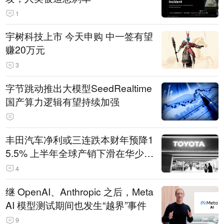
1
宇树科技上市 今天申购 中一签有望
赚20万元
3
字节跳动推出大模型SeedRealtime
国产算力逻辑有望持续加强
丰田汽车净利或三连跌本财年预降1
5.5% 上半年全球产销下滑在华少卖
14.3万辆
4
继 OpenAI、Anthropic 之后，Meta
AI 模型测试期间也发生“越界”事件
9