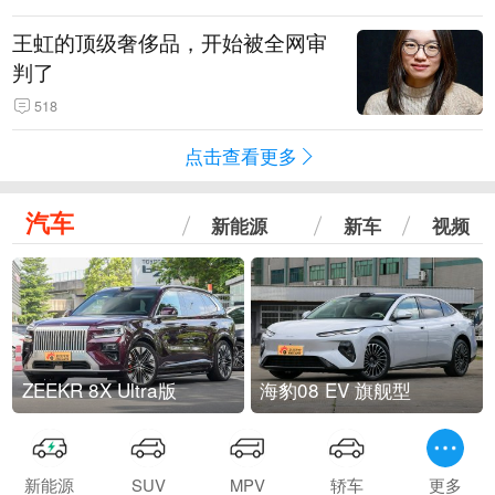
王虹的顶级奢侈品，开始被全网审
判了
518
点击查看更多
汽车
新能源
新车
视频
ZEEKR 8X Ultra版
海豹08 EV 旗舰型
新能源
SUV
MPV
轿车
更多