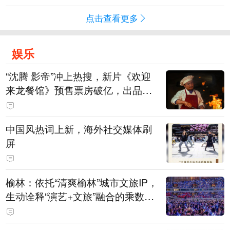
点击查看更多
娱乐
“沈腾 影帝”冲上热搜，新片《欢迎
来龙餐馆》预售票房破亿，出品方
股价大涨！沈腾主演电影票房已破4
15亿元
中国风热词上新，海外社交媒体刷
屏
榆林：依托“清爽榆林”城市文旅IP，
生动诠释“演艺+文旅”融合的乘数效
应