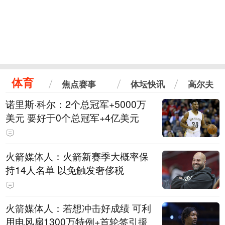
体育
焦点赛事
体坛快讯
高尔夫
诺里斯·科尔：2个总冠军+5000万
美元 要好于0个总冠军+4亿美元
火箭媒体人：火箭新赛季大概率保
持14人名单 以免触发奢侈税
火箭媒体人：若想冲击好成绩 可利
用电风扇1300万特例+首轮签引援