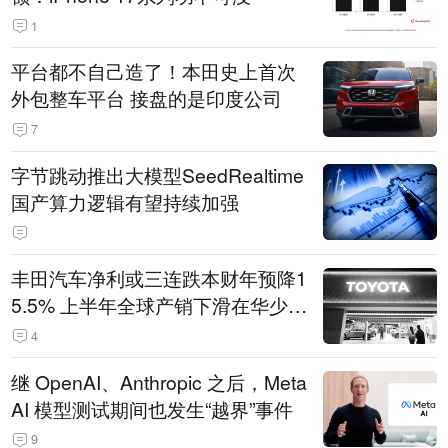
1
平台都不自己造了！本田史上首次
外包整车平台 接盘的是印度公司
7
字节跳动推出大模型SeedRealtime
国产算力逻辑有望持续加强
丰田汽车净利或三连跌本财年预降1
5.5% 上半年全球产销下滑在华少卖
14.3万辆
4
继 OpenAI、Anthropic 之后，Meta
AI 模型测试期间也发生“越界”事件
9