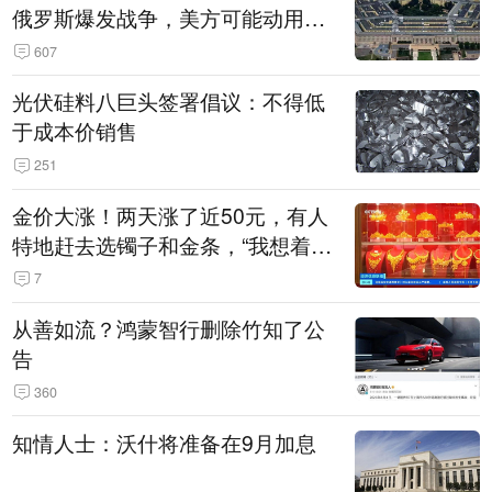
俄罗斯爆发战争，美方可能动用战
术核武器
607
光伏硅料八巨头签署倡议：不得低
于成本价销售
251
金价大涨！两天涨了近50元，有人
特地赶去选镯子和金条，“我想着买
起来可以保值，小批量进一些货”
7
从善如流？鸿蒙智行删除竹知了公
告
360
知情人士：沃什将准备在9月加息