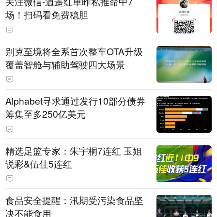
关注微信-逍遥红单昨私推命中7
场！扫码看免费稳胆
别克至境将全系首次整车OTA升级
覆盖智舱与辅助驾驶四大场景
Alphabet寻求通过发行10部分债券
筹集至多250亿美元
精选足篮专家：朱宇桐7连红 玉姐
说彩&伍佳5连红
食品安全提醒：汛期受污染食品坚
决不能食用