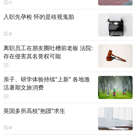
7
入职先孕检 怀的是歧视鬼胎
3
离职员工在朋友圈吐槽前老板 法院:
存在侵害其名誉权可能
亲子、研学体验持续"上新" 各地激
活暑期文旅消费
英国多所高校"抱团"求生
9