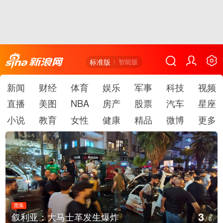
标准版
智能版
新闻
财经
体育
娱乐
军事
科技
视频
直播
美图
NBA
房产
股票
汽车
星座
小说
教育
女性
健康
精品
微博
更多
图集
4
云南弥勒：欢庆火把节
/
6