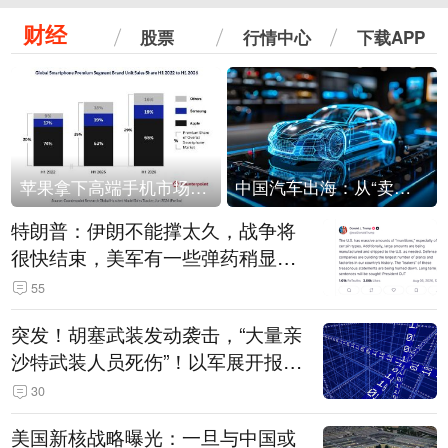
财经
股票
行情中心
下载APP
苹果拿下高端手机市场65%的份额：iPhone 17系列功不可没
中国汽车出海：从“卖出去”到“走进去”
特朗普：伊朗不能撑太久，战争将
很快结束，美军有一些弹药稍显紧
张！伊朗公布拟议的海峡管理文本
55
突发！胡塞武装发动袭击，“大量亲
沙特武装人员死伤”！以军展开报复
性空袭
30
美国新核战略曝光：一旦与中国或