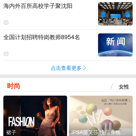
海内外百所高校学子聚沈阳
全国计划招聘特岗教师8954名
点击查看更多
时尚
女性
裙子
IPSA茵芙莎 悦己香氛凝露上市