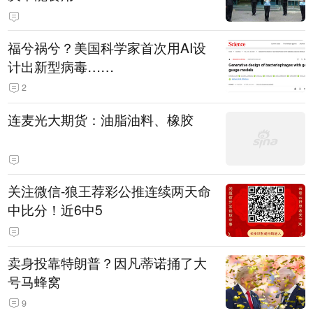
福兮祸兮？美国科学家首次用AI设
计出新型病毒……
2
连麦光大期货：油脂油料、橡胶
关注微信-狼王荐彩公推连续两天命
中比分！近6中5
卖身投靠特朗普？因凡蒂诺捅了大
号马蜂窝
9