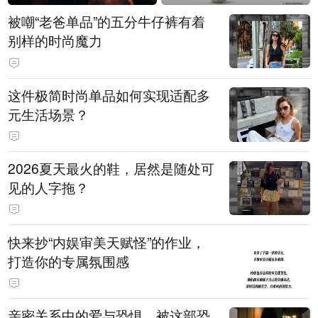
被嘲“老爸单品”的五分牛仔裤有着
别样的时尚魔力
这件极简时尚单品如何实现适配多
元生活场景？
2026夏天最火的鞋，居然是随处可
见的人字拖？
快来抄“内娱审美天赋怪”的作业，
打造你的专属氛围感
亲密关系中的爱与恐惧，被这部恐