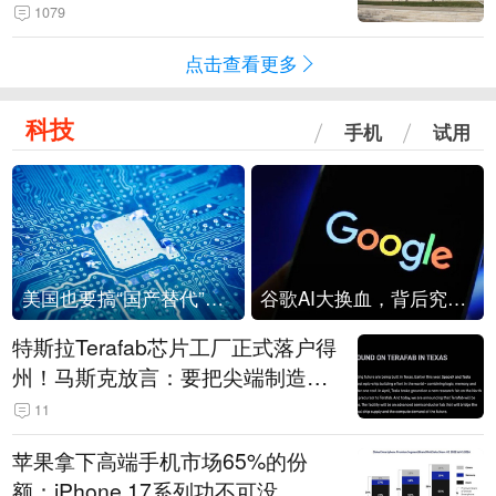
1079
点击查看更多
科技
手机
试用
美国也要搞“国产替代”？先算清三笔账
谷歌AI大换血，背后究竟发生了什么？
特斯拉Terafab芯片工厂正式落户得
州！马斯克放言：要把尖端制造带
回美国
11
苹果拿下高端手机市场65%的份
额：iPhone 17系列功不可没