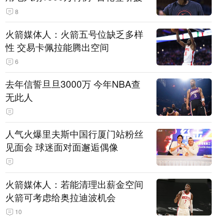
8
火箭媒体人：火箭五号位缺乏多样
性 交易卡佩拉能腾出空间
6
去年信誓旦旦3000万 今年NBA查
无此人
人气火爆里夫斯中国行厦门站粉丝
见面会 球迷面对面邂逅偶像
火箭媒体人：若能清理出薪金空间
火箭可考虑给奥拉迪波机会
10