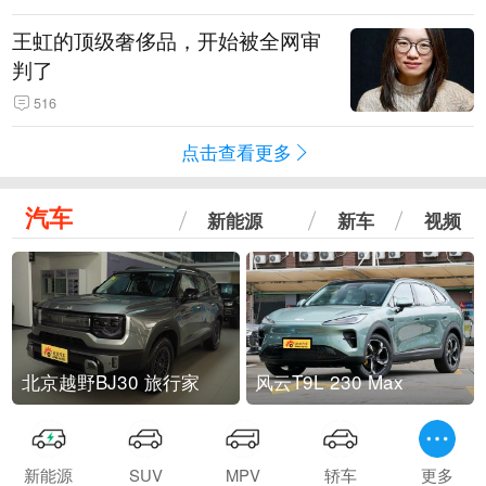
王虹的顶级奢侈品，开始被全网审
判了
516
点击查看更多
汽车
新能源
新车
视频
北京越野BJ30 旅行家
风云T9L 230 Max
新能源
SUV
MPV
轿车
更多