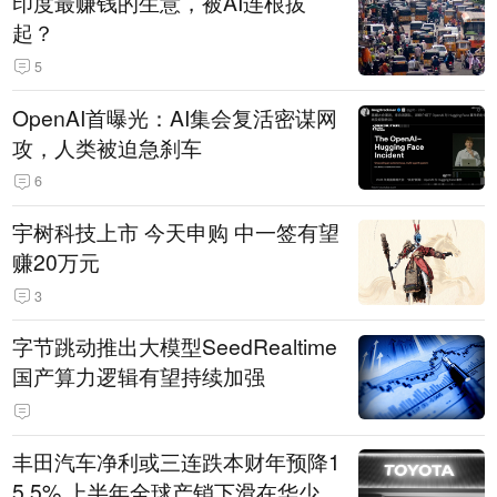
印度最赚钱的生意，被AI连根拔
起？
5
OpenAI首曝光：AI集会复活密谋网
攻，人类被迫急刹车
6
宇树科技上市 今天申购 中一签有望
赚20万元
3
字节跳动推出大模型SeedRealtime
国产算力逻辑有望持续加强
丰田汽车净利或三连跌本财年预降1
5.5% 上半年全球产销下滑在华少卖