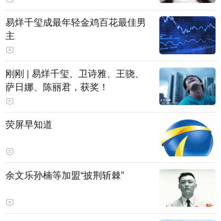
易烊千玺成最年轻金鸡百花最佳男
主
刚刚 | 易烊千玺、卫诗雅、王骁、
萨日娜、陈丽君，获奖！
荧屏早知道
余文乐孙楠等加盟“披荆斩棘”