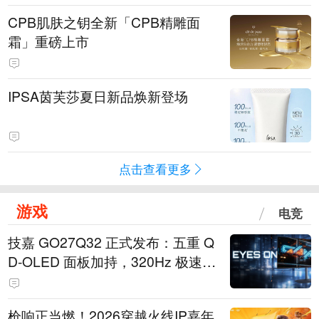
CPB肌肤之钥全新「CPB精雕面
霜」重磅上市
IPSA茵芙莎夏日新品焕新登场
点击查看更多
游戏
电竞
技嘉 GO27Q32 正式发布：五重 Q
D-OLED 面板加持，320Hz 极速与
影院级画面兼得
枪响正当燃！2026穿越火线IP嘉年