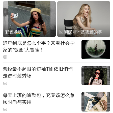
彩色条纹
回溯妮可・基德曼的事业轨迹
追星到底是怎么个事？来看社会学
家的“饭圈”大冒险！
曾经最不起眼的短袖T恤依旧悄悄
走进时装秀场
每天上班的通勤包，究竟该怎么兼
顾时尚与实用