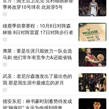
官方：国王后卫尼克·克利福德新赛
季将改穿10号球衣 此前穿5号
雄鹿季前赛赛程：10月6日对阵森
林狼 8日对阵雷霆 17日对阵步行者
弗莱：要是生涯只能效力一队会选
马刺 他们常年有竞争力&还能省钱
武圣：老尼尔森激发出了最出色的
我 那是我生涯中最难忘的岁月
德安东尼：林书豪时刻蓄势待发成
就“林疯狂” 永远为他感到骄傲