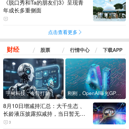
《脱口秀和Ta的朋友们3》呈现青
年成长多重侧面
点击查看更多
财经
股票
行情中心
下载APP
宇树科技，今日打新！
刚刚，OpenAI曝光GPT-6！传10万亿参数，8月强行发布
8月10日增减持汇总：大千生态 、
长龄液压披露拟减持，当日暂无A
股增持（表）
3