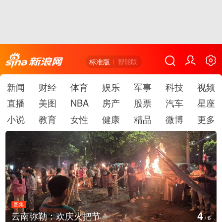
标准版
智能版
新闻
财经
体育
娱乐
军事
科技
视频
直播
美图
NBA
房产
股票
汽车
星座
小说
教育
女性
健康
精品
微博
更多
图集
4
云南弥勒：欢庆火把节
/
6