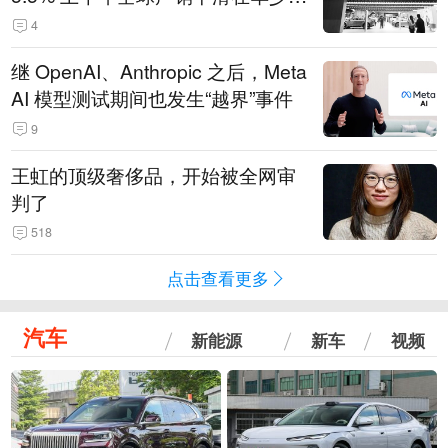
14.3万辆
4
继 OpenAI、Anthropic 之后，Meta
AI 模型测试期间也发生“越界”事件
9
王虹的顶级奢侈品，开始被全网审
判了
518
点击查看更多
汽车
新能源
新车
视频