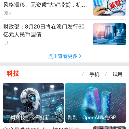
风格漂移、无资质“大V”带货，机构
被暂停新产品注册3个月
4
财政部：8月20日将在澳门发行60
亿元人民币国债
点击查看更多
科技
手机
试用
宇树科技，今日打新！
刚刚，OpenAI曝光GPT-6！传10万亿参数，8月强行发布