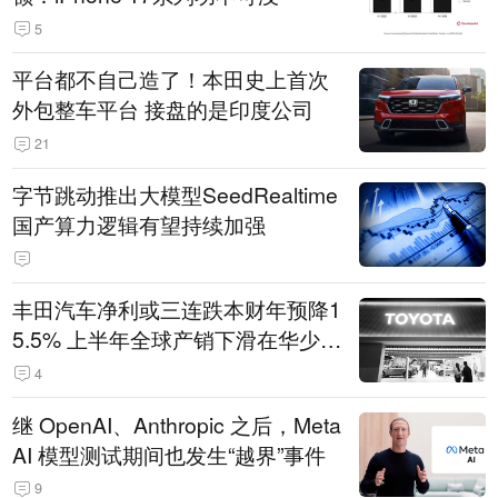
5
平台都不自己造了！本田史上首次
外包整车平台 接盘的是印度公司
21
字节跳动推出大模型SeedRealtime
国产算力逻辑有望持续加强
丰田汽车净利或三连跌本财年预降1
5.5% 上半年全球产销下滑在华少卖
14.3万辆
4
继 OpenAI、Anthropic 之后，Meta
AI 模型测试期间也发生“越界”事件
9