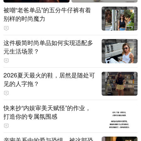
被嘲“老爸单品”的五分牛仔裤有着
别样的时尚魔力
这件极简时尚单品如何实现适配多
元生活场景？
2026夏天最火的鞋，居然是随处可
见的人字拖？
快来抄“内娱审美天赋怪”的作业，
打造你的专属氛围感
亲密关系中的爱与恐惧，被这部恐