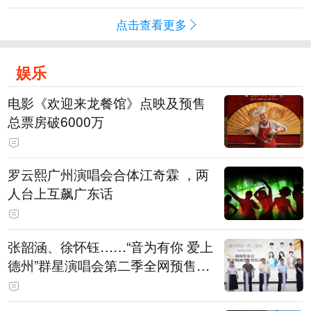
点击查看更多
娱乐
电影《欢迎来龙餐馆》点映及预售
总票房破6000万
罗云熙广州演唱会合体江奇霖 ，两
人台上互飙广东话
张韶涵、徐怀钰……“音为有你 爱上
德州”群星演唱会第二季全网预售开
票