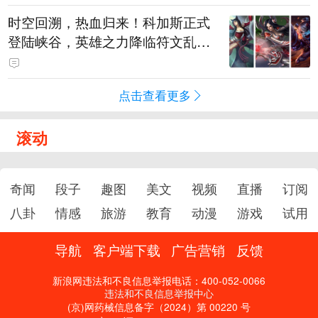
时空回溯，热血归来！科加斯正式
登陆峡谷，英雄之力降临符文乱
斗！
点击查看更多
滚动
奇闻
段子
趣图
美文
视频
直播
订阅
八卦
情感
旅游
教育
动漫
游戏
试用
导航
客户端下载
广告营销
反馈
新浪网违法和不良信息举报电话：400-052-0066
违法和不良信息举报中心
(京)网药械信息备字（2024）第 00220 号