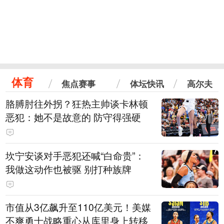
体育
焦点赛事
体坛快讯
高尔夫
胳膊肘往外拐？狂热主帅谈卡林顿
恶犯：她不是故意的 防守得强硬
坎宁安谈对手恶犯还喊“白命贵”：
我做这动作也被驱 别打种族牌
市值从3亿飙升至110亿美元！美媒
不爽勇士战略重心从库里身上转移