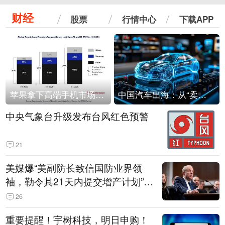
财经
股票
行情中心
下载APP
苹果拿下高端手机市场65%的份额：iPhone 17系列功不可没
中国汽车出海：从“卖出去”到“走进去”
中央气象台升级发布台风红色预警
21
美媒爆“美副防长致信国防业界领
袖，勒令其21天内提交增产计划”，
五角大楼回应
26
重要提醒！宇树科技，明日申购！