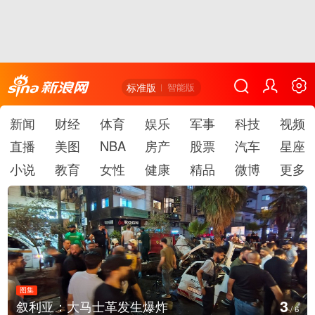
标准版
智能版
新闻
财经
体育
娱乐
军事
科技
视频
直播
美图
NBA
房产
股票
汽车
星座
小说
教育
女性
健康
精品
微博
更多
图集
3
叙利亚：大马士革发生爆炸
/
6