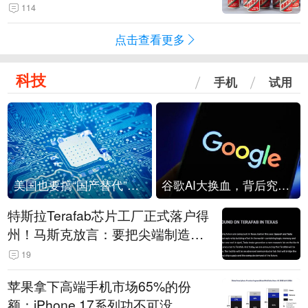
114
点击查看更多
科技
手机
试用
美国也要搞“国产替代”？先算清三笔账
谷歌AI大换血，背后究竟发生了什么？
特斯拉Terafab芯片工厂正式落户得
州！马斯克放言：要把尖端制造带
回美国
19
苹果拿下高端手机市场65%的份
额：iPhone 17系列功不可没