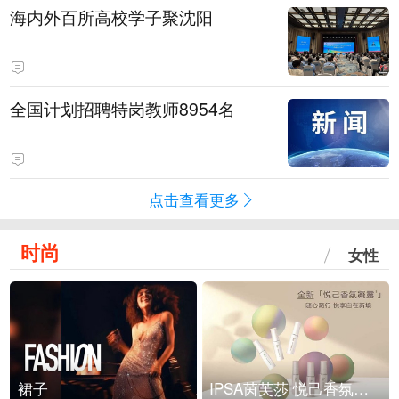
海内外百所高校学子聚沈阳
全国计划招聘特岗教师8954名
点击查看更多
时尚
女性
裙子
IPSA茵芙莎 悦己香氛凝露上市