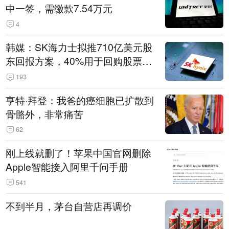
中一签，需缴款7.54万元
4
韩媒：SK海力士拟推710亿美元股
东回报方案，40%用于回购股票，
相当于美股发行规模
193
亨特·拜登：我爸的癌细胞已扩散到
骨骼外，非常痛苦
62
刚上线就删了！苹果中国官网删除
Apple智能接入阿里千问手册
541
不到半月，茅台自营店再调价