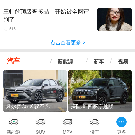
王虹的顶级奢侈品，开始被全网审
判了
516
点击查看更多
汽车
新能源
新车
视频
凡尔赛C5 X 驭不凡
探险者 四驱穿越版
新能源
SUV
MPV
轿车
更多