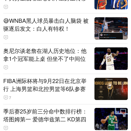
😅WNBA黑人球员暴击白人脑袋 被
驱逐后发文：白人有特权！
奥尼尔谈老詹在湖人历史地位：他
拿1个冠军能上桌 但坐不了中间位
FIBA洲际杯将与9月22日在北京举
行 上海男篮和北控男篮等6队参赛
7
季后赛25岁前三分命中数排行榜：
塔图姆第一 爱德华兹第二 KD第四