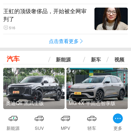
王虹的顶级奢侈品，开始被全网审
判了
516
点击查看更多
汽车
新能源
新车
视频
奥迪Q6 黑武士版
MG 4X 半固态智享版
新能源
SUV
MPV
轿车
更多