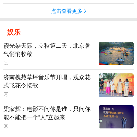
点击查看更多
娱乐
霞光染天际，立秋第二天，北京暑
气悄悄收敛
济南槐苑草坪音乐节开唱，观众花
式飞花令接歌
梁家辉：电影不问你是谁，只问你
能不能把一个“人”立起来