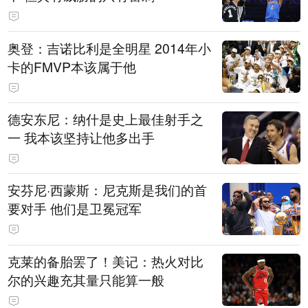
奥登：吉诺比利是全明星 2014年小
卡的FMVP本该属于他
德安东尼：纳什是史上最佳射手之
一 我本该坚持让他多出手
安芬尼·西蒙斯：尼克斯是我们的首
要对手 他们是卫冕冠军
克莱的备胎罢了！美记：热火对比
尔的兴趣充其量只能算一般