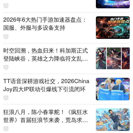
打造旗舰供电方案
2026年6大热门手游加速器盘点：
国服、外服与多设备支持
时空回溯，热血归来！科加斯正式
登陆峡谷，英雄之力降临符文乱
斗！
TT语音深耕游戏社交，2026China
Joy四大IP联动引爆线下引流闭环
狂浪八月，陈小春掌舵！《疯狂水
世界》首届狂浪节来袭，荒岛求生
直播即将开启