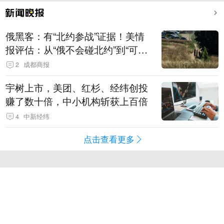
俄黑客：有“北约参战”证据！美情
报评估：从“俄不会碰北约”到“可能
发动有限攻击”
2
成都商报
宇树上市，美团、红杉、经纬创投
赚了数十倍，中小机构斩获上百倍
4
中新经纬
点击查看更多