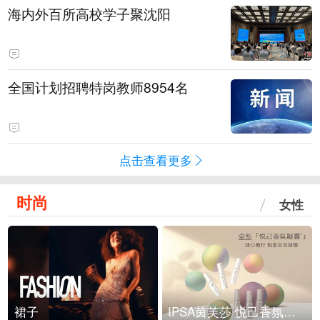
海内外百所高校学子聚沈阳
全国计划招聘特岗教师8954名
点击查看更多
时尚
女性
裙子
IPSA茵芙莎 悦己香氛凝露上市