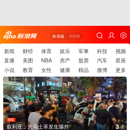
标准版
智能版
新闻
财经
体育
娱乐
军事
科技
视频
直播
美图
NBA
房产
股票
汽车
星座
小说
教育
女性
健康
精品
微博
更多
图集
4
叙利亚：大马士革发生爆炸
/
6