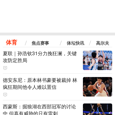
体育
焦点赛事
体坛快讯
高尔夫
夏联｜孙浩钦31分力挽狂澜，关键
攻防定胜局
德安东尼：原本林书豪要被裁掉 林
疯狂期间他令人难以置信
西蒙斯：掘狼湖在西部冠军的讨论
中 但真有威胁的只有雷刺