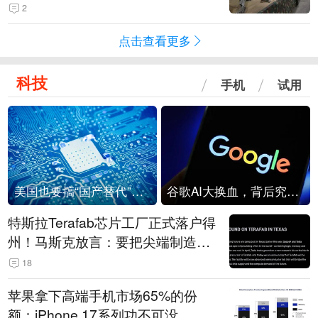
机
2
点击查看更多
科技
手机
试用
美国也要搞“国产替代”？先算清三笔账
谷歌AI大换血，背后究竟发生了什么？
特斯拉Terafab芯片工厂正式落户得
州！马斯克放言：要把尖端制造带
回美国
18
苹果拿下高端手机市场65%的份
额：iPhone 17系列功不可没