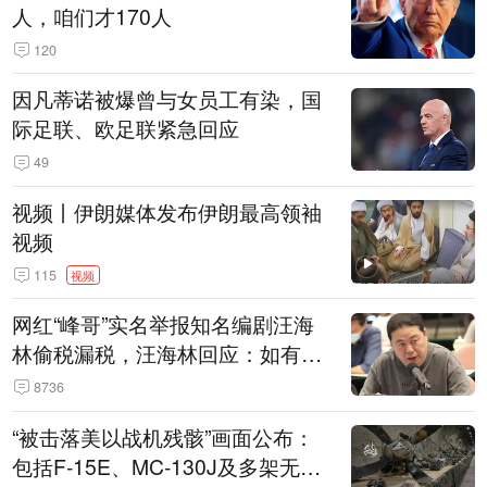
人，咱们才170人
120
因凡蒂诺被爆曾与女员工有染，国
际足联、欧足联紧急回应
49
视频丨伊朗媒体发布伊朗最高领袖
视频
115
视频
网红“峰哥”实名举报知名编剧汪海
林偷税漏税，汪海林回应：如有违
法行为，相关机构自会进行评判和
8736
处理
“被击落美以战机残骸”画面公布：
包括F-15E、MC-130J及多架无人