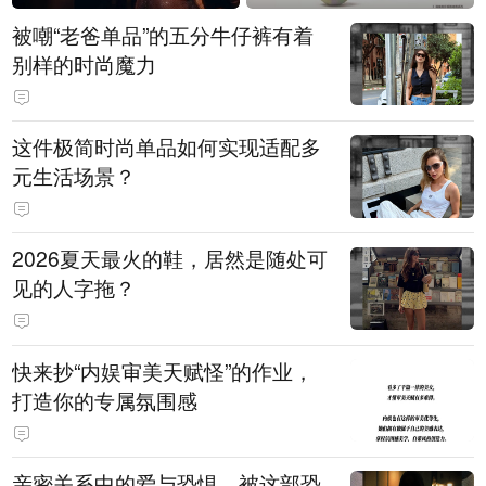
被嘲“老爸单品”的五分牛仔裤有着
别样的时尚魔力
这件极简时尚单品如何实现适配多
元生活场景？
2026夏天最火的鞋，居然是随处可
见的人字拖？
快来抄“内娱审美天赋怪”的作业，
打造你的专属氛围感
亲密关系中的爱与恐惧，被这部恐