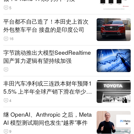
5
平台都不自己造了！本田史上首次
外包整车平台 接盘的是印度公司
16
字节跳动推出大模型SeedRealtime
国产算力逻辑有望持续加强
丰田汽车净利或三连跌本财年预降1
5.5% 上半年全球产销下滑在华少卖
14.3万辆
4
继 OpenAI、Anthropic 之后，Meta
AI 模型测试期间也发生“越界”事件
9