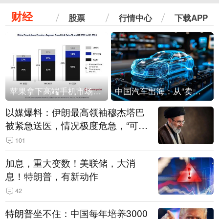
财经
股票
行情中心
下载APP
苹果拿下高端手机市场65%的份额：iPhone 17系列功不可没
中国汽车出海：从“卖出去”到“走进去”
以媒爆料：伊朗最高领袖穆杰塔巴
被紧急送医，情况极度危急，“可能
随时会死去”
101
加息，重大变数！美联储，大消
息！特朗普，有新动作
42
特朗普坐不住：中国每年培养3000