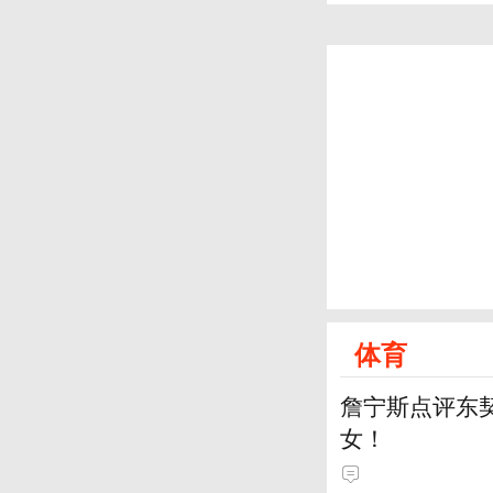
体育
詹宁斯点评东契
女！