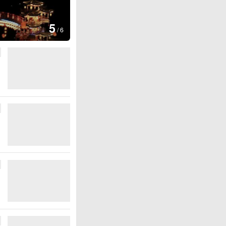
图集
5
上海：七彩稻田画迎最佳观赏期
/
6