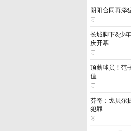
阴阳合同再添
长城脚下&少年
庆开幕
顶薪球员！范
值
芬奇：戈贝尔
犯罪