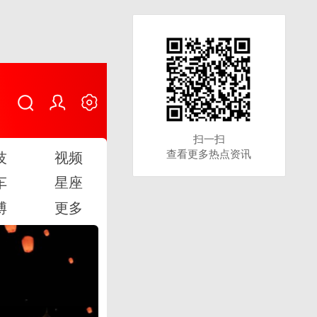
扫一扫
扫一扫
查看更多热点资讯
查看更多热点资讯
技
视频
车
星座
博
更多