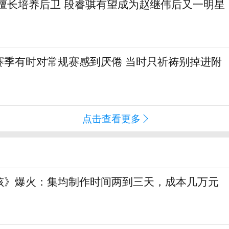
篮擅长培养后卫 段睿骐有望成为赵继伟后又一明星
赛季有时对常规赛感到厌倦 当时只祈祷别掉进附
点击查看更多
孩》爆火：集均制作时间两到三天，成本几万元