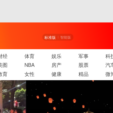
标准版
智能版
财经
体育
娱乐
军事
科
美图
NBA
房产
股票
汽
教育
女性
健康
精品
微