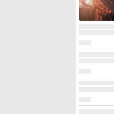
图集
江西铅山：千