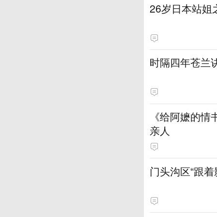
​26岁日本站
时隔四年苍兰
《给阿嬷的情
亲人
门头沟区“跟