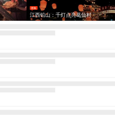
灯点亮葛仙村