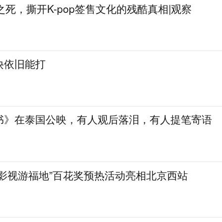
姐之死，撕开K-pop签售文化的残酷真相|观察
诀依旧能打
书》在泰国公映，有人观后落泪，有人提笔寄语
着影视游福地”百花奖预热活动亮相北京西站