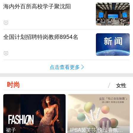
海内外百所高校学子聚沈阳
全国计划招聘特岗教师8954名
点击查看更多
时尚
女性
裙子
IPSA茵芙莎 悦己香氛凝露上市