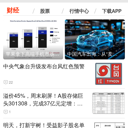
财经
股票
行情中心
下载APP
苹果拿下高端手机市场65%的份额：iPhone 17系列功不可没
中国汽车出海：从“卖出去”到“走进去”
中央气象台升级发布台风红色预警
22
溢价45%，周末刷屏！A股存储巨
头301308，完成37亿元定增：现
价386.6元，定增价560元
1
明天，打新宇树！受益影子股名单