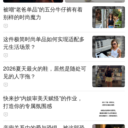
被嘲“老爸单品”的五分牛仔裤有着
别样的时尚魔力
这件极简时尚单品如何实现适配多
元生活场景？
2026夏天最火的鞋，居然是随处可
见的人字拖？
快来抄“内娱审美天赋怪”的作业，
打造你的专属氛围感
亲密关系中的爱与恐惧，被这部恐