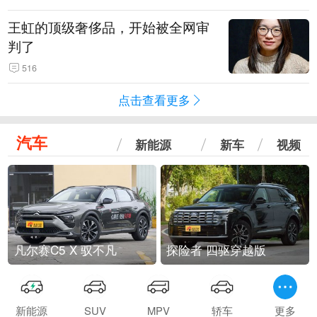
王虹的顶级奢侈品，开始被全网审
判了
516
点击查看更多
汽车
新能源
新车
视频
凡尔赛C5 X 驭不凡
探险者 四驱穿越版
新能源
SUV
MPV
轿车
更多