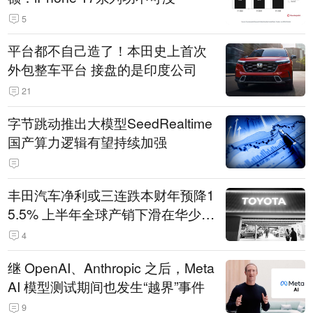
5
平台都不自己造了！本田史上首次
外包整车平台 接盘的是印度公司
21
字节跳动推出大模型SeedRealtime
国产算力逻辑有望持续加强
丰田汽车净利或三连跌本财年预降1
5.5% 上半年全球产销下滑在华少卖
14.3万辆
4
继 OpenAI、Anthropic 之后，Meta
AI 模型测试期间也发生“越界”事件
9