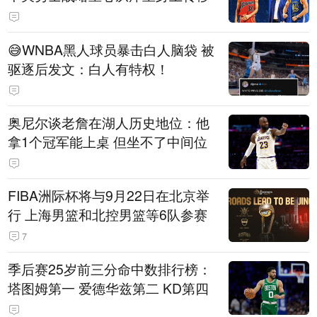
😅WNBA黑人球员暴击白人脑袋 被
驱逐后发文：白人有特权！
奥尼尔谈老詹在湖人历史地位：他
拿1个冠军能上桌 但坐不了中间位
FIBA洲际杯将与9月22日在北京举
行 上海男篮和北控男篮等6队参赛
7
季后赛25岁前三分命中数排行榜：
塔图姆第一 爱德华兹第二 KD第四