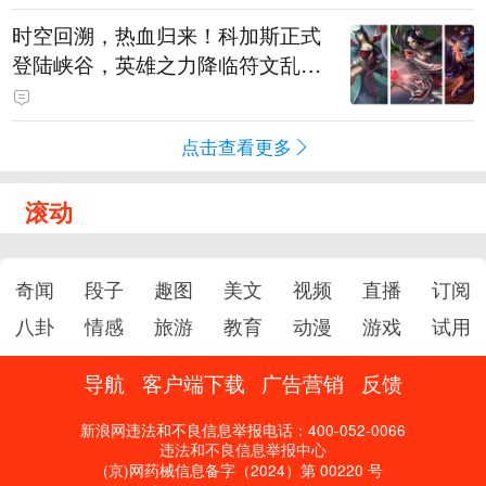
时空回溯，热血归来！科加斯正式
登陆峡谷，英雄之力降临符文乱
斗！
点击查看更多
滚动
奇闻
段子
趣图
美文
视频
直播
订阅
八卦
情感
旅游
教育
动漫
游戏
试用
导航
客户端下载
广告营销
反馈
新浪网违法和不良信息举报电话：400-052-0066
违法和不良信息举报中心
(京)网药械信息备字（2024）第 00220 号