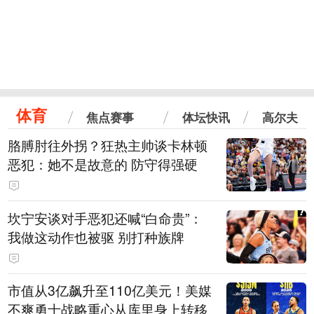
体育
焦点赛事
体坛快讯
高尔夫
胳膊肘往外拐？狂热主帅谈卡林顿
恶犯：她不是故意的 防守得强硬
坎宁安谈对手恶犯还喊“白命贵”：
我做这动作也被驱 别打种族牌
市值从3亿飙升至110亿美元！美媒
不爽勇士战略重心从库里身上转移