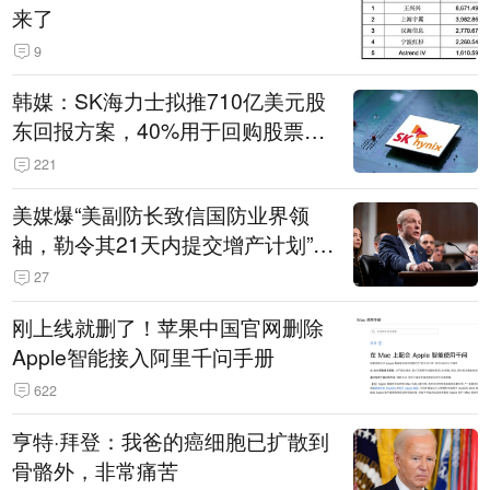
来了
9
韩媒：SK海力士拟推710亿美元股
东回报方案，40%用于回购股票，
相当于美股发行规模
221
美媒爆“美副防长致信国防业界领
袖，勒令其21天内提交增产计划”，
五角大楼回应
27
刚上线就删了！苹果中国官网删除
Apple智能接入阿里千问手册
622
亨特·拜登：我爸的癌细胞已扩散到
骨骼外，非常痛苦