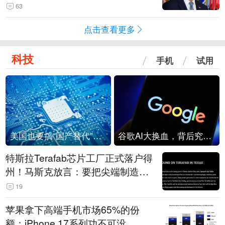
63
点击查看更多
科技
手机
试用
美国也要搞“国产替代”？先算清三笔账
谷歌AI大换血，背后究竟发生了什么？
特斯拉Terafab芯片工厂正式落户得
州！马斯克放言：要把尖端制造带
回美国
19
苹果拿下高端手机市场65%的份
额：iPhone 17系列功不可没