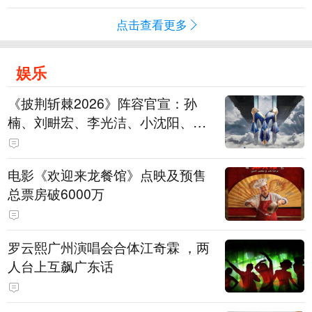
点击查看更多
娱乐
《披荆斩棘2026》阵容官宣：孙
楠、刘畊宏、李光洁、小沈阳、余
文乐、王传君等28位艺人
电影《欢迎来龙餐馆》点映及预售
总票房破6000万
罗云熙广州演唱会合体江奇霖 ，两
人台上互飙广东话