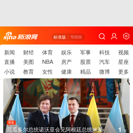
标准版
智能版
新闻
财经
体育
娱乐
军事
科技
视频
直播
美图
NBA
房产
股票
汽车
星座
小说
教育
女性
健康
精品
微博
更多
图集
1
厄瓜多尔总统诺沃亚会见阿根廷总统米莱
/
6