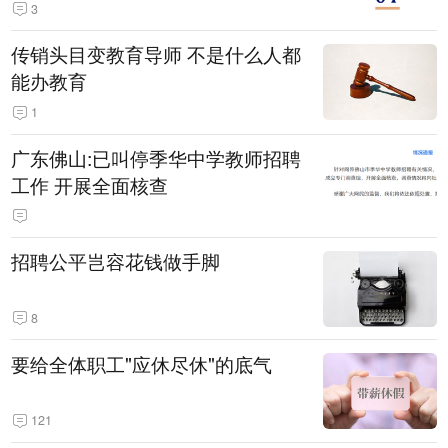
3
传销头目变教育导师 不是什么人都
能办教育
1
广东佛山:已叫停季华中学教师招聘
工作 开展全面核查
招聘公平岂容花钱做手脚
8
要给全体职工"应休尽休"的底气
121