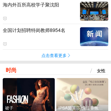
海内外百所高校学子聚沈阳
全国计划招聘特岗教师8954名
点击查看更多
时尚
女性
裙子
IPSA茵芙莎 悦己香氛凝露上市