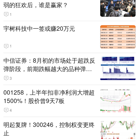
弱的狂欢后，谁是赢家？
1
宇树科技中一签或赚20万元
1
中信证券：8月初的市场处于超跌反
弹阶段，前期跌幅越大的品种弹性
越大
3
001258，上半年扣非净利润大增超
1500%！股价曾9天7板
4
明起复牌！300246，控制权变更终
止