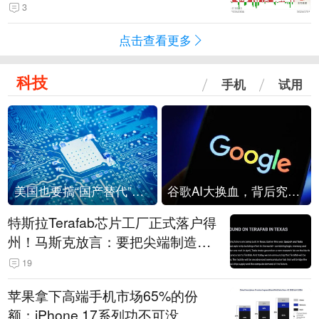
3
点击查看更多
科技
手机
试用
美国也要搞“国产替代”？先算清三笔账
谷歌AI大换血，背后究竟发生了什么？
特斯拉Terafab芯片工厂正式落户得
州！马斯克放言：要把尖端制造带
回美国
19
苹果拿下高端手机市场65%的份
额：iPhone 17系列功不可没