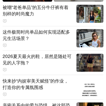
被嘲“老爸单品”的五分牛仔裤有着
别样的时尚魔力
这件极简时尚单品如何实现适配多
元生活场景？
2026夏天最火的鞋，居然是随处可
见的人字拖？
快来抄“内娱审美天赋怪”的作业，
打造你的专属氛围感
亲密关系中的爱与恐惧，被这部恐