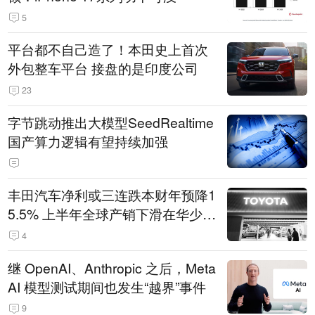
5
平台都不自己造了！本田史上首次
外包整车平台 接盘的是印度公司
23
字节跳动推出大模型SeedRealtime
国产算力逻辑有望持续加强
丰田汽车净利或三连跌本财年预降1
5.5% 上半年全球产销下滑在华少卖
14.3万辆
4
继 OpenAI、Anthropic 之后，Meta
AI 模型测试期间也发生“越界”事件
9