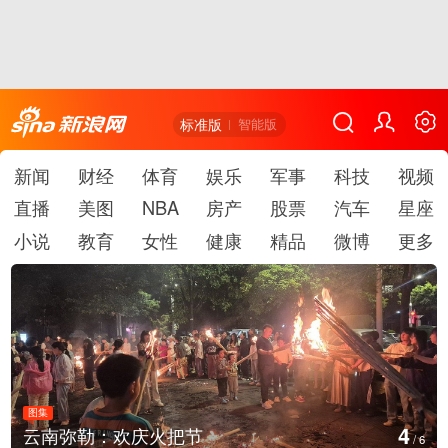
标准版
智能版
新闻
财经
体育
娱乐
军事
科技
视频
直播
美图
NBA
房产
股票
汽车
星座
小说
教育
女性
健康
精品
微博
更多
图集
5
云南弥勒：欢庆火把节
/
6