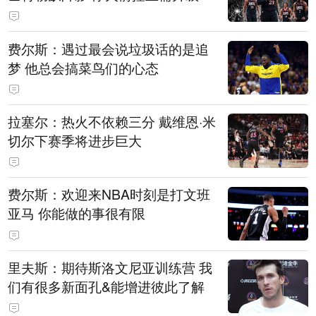
费尔斯：遇过最会说垃圾话的是追
梦 他总会搞菜鸟们的心态
拉塞尔：热火不依赖三分 戴维恩·米
切尔下赛季将进步巨大
费尔斯：欢迎来NBA时刻是打文班
亚马 你能做的事很有限
里夫斯：期待斯洛文尼亚训练营 我
们有很多新面孔&能增进彼此了解