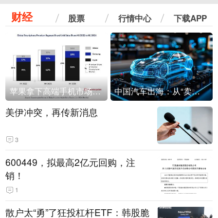
财经
股票
行情中心
下载APP
苹果拿下高端手机市场65%的份额：iPhone 17系列功不可没
中国汽车出海：从“卖出去”到“走进去”
美伊冲突，再传新消息
3
600449，拟最高2亿元回购，注
销！
1
散户太“勇”了狂投杠杆ETF：韩股脆