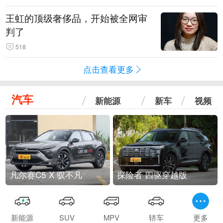
王虹的顶级奢侈品，开始被全网审
判了
518
点击查看更多
汽车
新能源
新车
视频
凡尔赛C5 X 驭不凡
探险者 四驱穿越版
新能源
SUV
MPV
轿车
更多