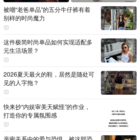
被嘲“老爸单品”的五分牛仔裤有着
别样的时尚魔力
这件极简时尚单品如何实现适配多
元生活场景？
2026夏天最火的鞋，居然是随处可
见的人字拖？
快来抄“内娱审美天赋怪”的作业，
打造你的专属氛围感
亲密关系中的爱与恐惧，被这部恐