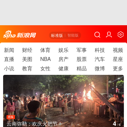
标准版
智能版
新闻
财经
体育
娱乐
军事
科技
视频
直播
美图
NBA
房产
股票
汽车
星座
小说
教育
女性
健康
精品
微博
更多
图集
4
云南弥勒：欢庆火把节
/
6