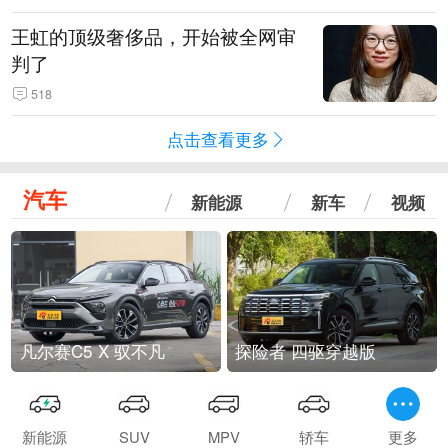
王虹的顶级奢侈品，开始被全网审
判了
518
点击查看更多
汽车
新能源
新车
视频
凡尔赛C5 X 驭不凡
探险者 四驱穿越版
新能源
SUV
MPV
轿车
更多