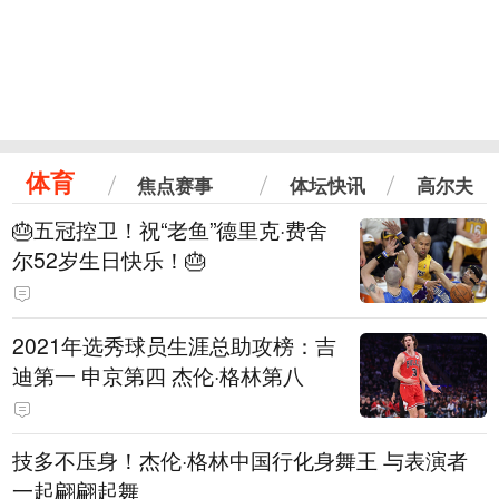
体育
焦点赛事
体坛快讯
高尔夫
🎂五冠控卫！祝“老鱼”德里克·费舍
尔52岁生日快乐！🎂
2021年选秀球员生涯总助攻榜：吉
迪第一 申京第四 杰伦·格林第八
技多不压身！杰伦·格林中国行化身舞王 与表演者
一起翩翩起舞