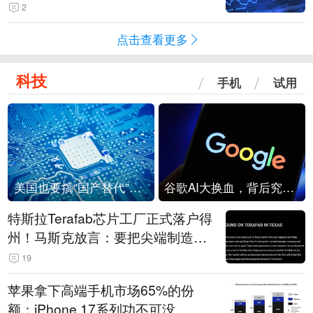
2
点击查看更多
科技
手机
试用
美国也要搞“国产替代”？先算清三笔账
谷歌AI大换血，背后究竟发生了什么？
特斯拉Terafab芯片工厂正式落户得
州！马斯克放言：要把尖端制造带
回美国
19
苹果拿下高端手机市场65%的份
额：iPhone 17系列功不可没