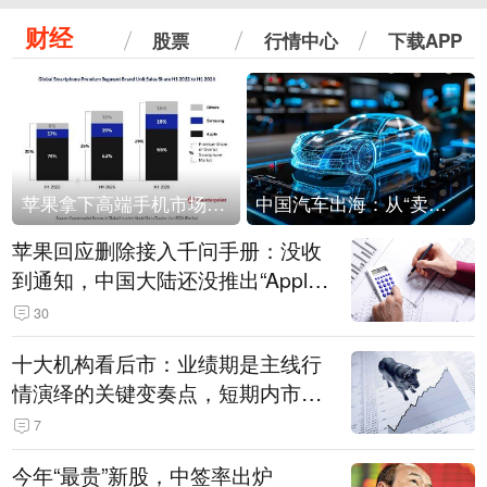
财经
股票
行情中心
下载APP
苹果拿下高端手机市场65%的份额：iPhone 17系列功不可没
中国汽车出海：从“卖出去”到“走进去”
苹果回应删除接入千问手册：没收
到通知，中国大陆还没推出“Apple
智能使用千问”功能
30
十大机构看后市：业绩期是主线行
情演绎的关键变奏点，短期内市场
或继续反弹，关注三条业绩主线
7
今年“最贵”新股，中签率出炉