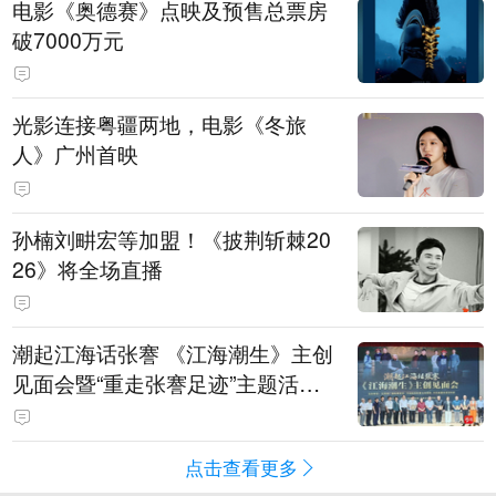
电影《奥德赛》点映及预售总票房
破7000万元
光影连接粤疆两地，电影《冬旅
人》广州首映
孙楠刘畊宏等加盟！《披荆斩棘20
26》将全场直播
潮起江海话张謇 《江海潮生》主创
见面会暨“重走张謇足迹”主题活动
在南通举办
点击查看更多