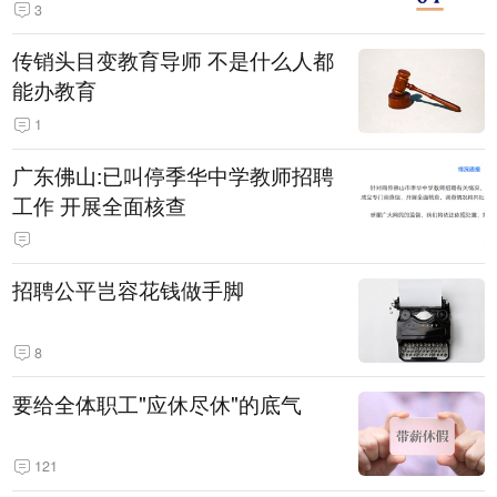
3
传销头目变教育导师 不是什么人都
能办教育
1
广东佛山:已叫停季华中学教师招聘
工作 开展全面核查
招聘公平岂容花钱做手脚
8
要给全体职工"应休尽休"的底气
121