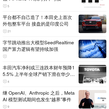
5
平台都不自己造了！本田史上首次
外包整车平台 接盘的是印度公司
21
字节跳动推出大模型SeedRealtime
国产算力逻辑有望持续加强
丰田汽车净利或三连跌本财年预降1
5.5% 上半年全球产销下滑在华少卖
14.3万辆
4
继 OpenAI、Anthropic 之后，Meta
AI 模型测试期间也发生“越界”事件
9