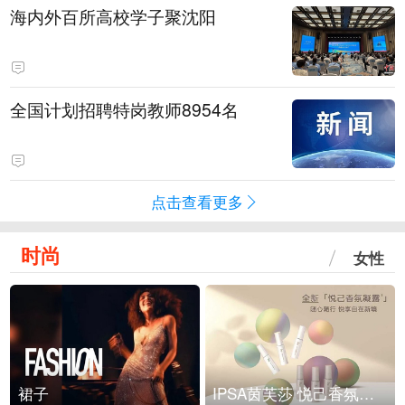
海内外百所高校学子聚沈阳
全国计划招聘特岗教师8954名
点击查看更多
时尚
女性
裙子
IPSA茵芙莎 悦己香氛凝露上市