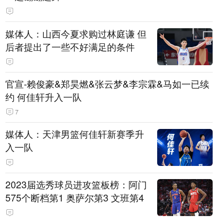
媒体人：山西今夏求购过林庭谦 但
后者提出了一些不好满足的条件
官宣-赖俊豪&郑昊燃&张云梦&李宗霖&马如一已续
约 何佳轩升入一队
7
媒体人：天津男篮何佳轩新赛季升
入一队
2023届选秀球员进攻篮板榜：阿门
575个断档第1 奥萨尔第3 文班第4