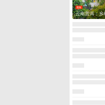
图集
云南普洱：乡