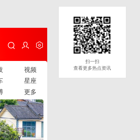
扫一扫
扫一扫
查看更多热点资讯
查看更多热点资讯
技
视频
车
星座
博
更多