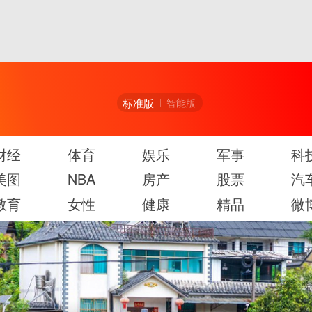
标准版
智能版
财经
体育
娱乐
军事
科
美图
NBA
房产
股票
汽
教育
女性
健康
精品
微