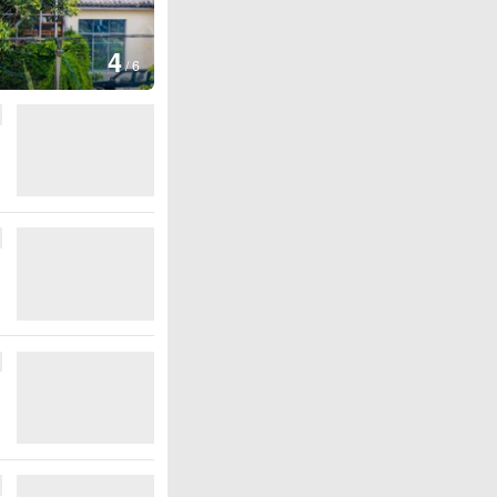
图集
4
安徽长丰：葡萄丰收采摘忙
/
6