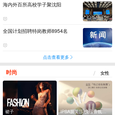
海内外百所高校学子聚沈阳
全国计划招聘特岗教师8954名
点击查看更多
时尚
女性
裙子
IPSA茵芙莎 悦己香氛凝露上市