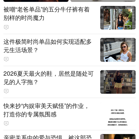
被嘲“老爸单品”的五分牛仔裤有着
别样的时尚魔力
这件极简时尚单品如何实现适配多
元生活场景？
2026夏天最火的鞋，居然是随处可
见的人字拖？
快来抄“内娱审美天赋怪”的作业，
打造你的专属氛围感
亲密关系中的爱与恐惧，被这部恐