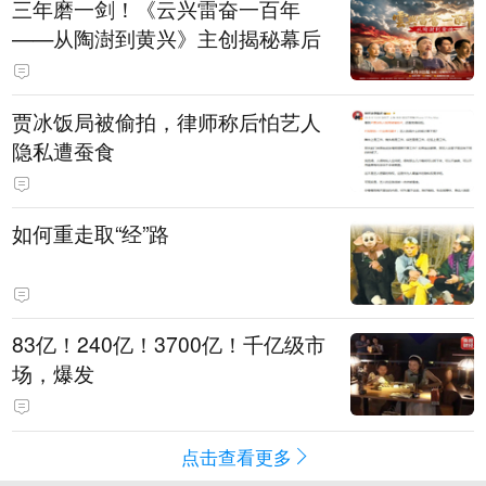
三年磨一剑！《云兴雷奋一百年
——从陶澍到黄兴》主创揭秘幕后
贾冰饭局被偷拍，律师称后怕艺人
隐私遭蚕食
如何重走取“经”路
83亿！240亿！3700亿！千亿级市
场，爆发
点击查看更多