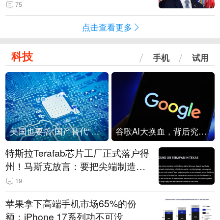
75
点击查看更多
科技
手机
试用
美国也要搞“国产替代”？先算清三笔账
谷歌AI大换血，背后究竟发生了什么？
特斯拉Terafab芯片工厂正式落户得
州！马斯克放言：要把尖端制造带
回美国
19
苹果拿下高端手机市场65%的份
额：iPhone 17系列功不可没