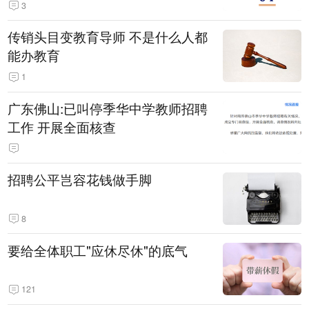
3
传销头目变教育导师 不是什么人都
能办教育
1
广东佛山:已叫停季华中学教师招聘
工作 开展全面核查
招聘公平岂容花钱做手脚
8
要给全体职工"应休尽休"的底气
121