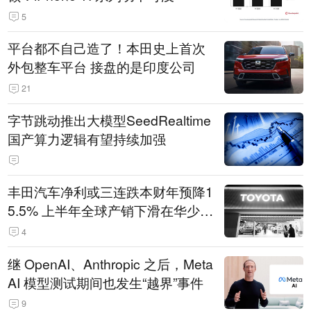
5
平台都不自己造了！本田史上首次
外包整车平台 接盘的是印度公司
21
字节跳动推出大模型SeedRealtime
国产算力逻辑有望持续加强
丰田汽车净利或三连跌本财年预降1
5.5% 上半年全球产销下滑在华少卖
14.3万辆
4
继 OpenAI、Anthropic 之后，Meta
AI 模型测试期间也发生“越界”事件
9