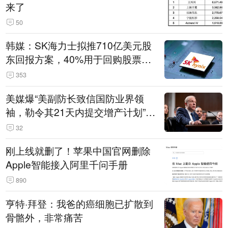
来了
50
韩媒：SK海力士拟推710亿美元股
东回报方案，40%用于回购股票，
相当于美股发行规模
353
美媒爆“美副防长致信国防业界领
袖，勒令其21天内提交增产计划”，
五角大楼回应
32
刚上线就删了！苹果中国官网删除
Apple智能接入阿里千问手册
890
亨特·拜登：我爸的癌细胞已扩散到
骨骼外，非常痛苦