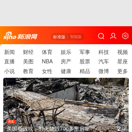
标准版
智能版
新闻
财经
体育
娱乐
军事
科技
视频
直播
美图
NBA
房产
股票
汽车
星座
小说
教育
女性
健康
精品
微博
更多
图集
3
国斯波坎：野火烧毁700多所房屋
叙利
/
6