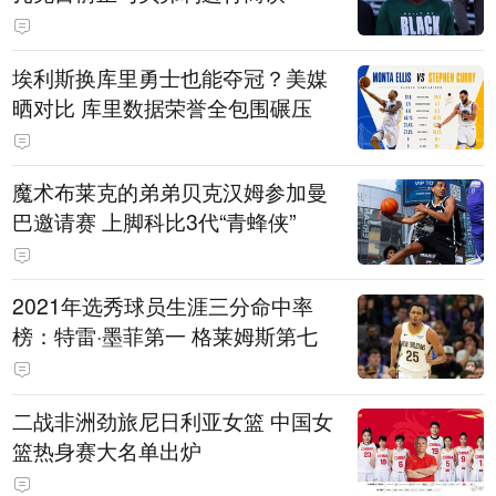
埃利斯换库里勇士也能夺冠？美媒
晒对比 库里数据荣誉全包围碾压
魔术布莱克的弟弟贝克汉姆参加曼
巴邀请赛 上脚科比3代“青蜂侠”
2021年选秀球员生涯三分命中率
榜：特雷·墨菲第一 格莱姆斯第七
二战非洲劲旅尼日利亚女篮 中国女
篮热身赛大名单出炉