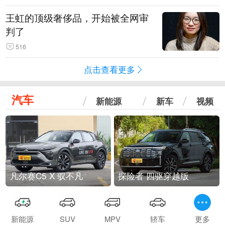
王虹的顶级奢侈品，开始被全网审
判了
516
点击查看更多
汽车
新能源
新车
视频
凡尔赛C5 X 驭不凡
探险者 四驱穿越版
新能源
SUV
MPV
轿车
更多