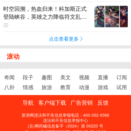
时空回溯，热血归来！科加斯正式
登陆峡谷，英雄之力降临符文乱
斗！
点击查看更多
滚动
奇闻
段子
趣图
美文
视频
直播
订阅
八卦
情感
旅游
教育
动漫
游戏
试用
导航
客户端下载
广告营销
反馈
新浪网违法和不良信息举报电话：400-052-0066
违法和不良信息举报中心
(京)网药械信息备字（2024）第 00220 号