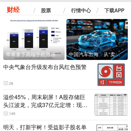
财经
股票
行情中心
下载APP
苹果拿下高端手机市场65%的份额：iPhone 17系列功不可没
中国汽车出海：从“卖出去”到“走进去”
中央气象台升级发布台风红色预警
28
溢价45%，周末刷屏！A股存储巨
头江波龙，完成37亿元定增：现价
386.6元，定增价560元
149
明天，打新宇树！受益影子股名单