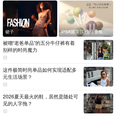
裙子
IPSA茵芙莎 悦己香氛凝露上市
被嘲“老爸单品”的五分牛仔裤有着
别样的时尚魔力
这件极简时尚单品如何实现适配多
元生活场景？
2026夏天最火的鞋，居然是随处可
见的人字拖？