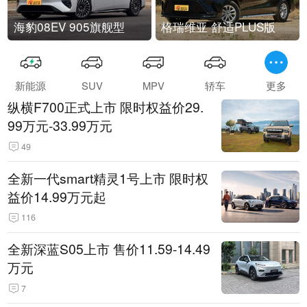
海豹08EV 905旗舰型
格瑞维亚 舒适PLUS版
新能源
SUV
MPV
轿车
更多
纵横F700正式上市 限时权益价29.
99万元-33.99万元
49
全新一代smart精灵1号上市 限时权
益价14.99万元起
116
全新深蓝S05上市 售价11.59-14.49
万元
7