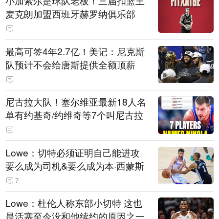
小加索尔是球队老板！三届扣篮王
麦克朗加盟西班牙赫罗纳俱乐部
最高可签4年2.7亿！美记：尼克斯
队预计不会给唐斯提供全额顶薪
尼古拉大队！塞尔维亚最新18人名
单有约基奇/约维奇等7个叫尼古拉
Lowe：切特必须证明自己能进攻
要么成为司机&要么成为本·西蒙斯
7
Lowe：杜伦人称东部小切特 这也
是活塞至今没和他续约的原因之一