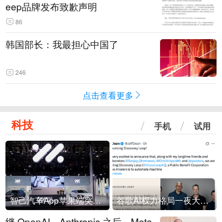
eep品牌发布致歉声明
86
韩国部长：我最担心中国了
246
点击查看更多
科技
手机
试用
智己汽车App苹果端突然“下架”
谷歌AI权力格局一夜大洗牌
继 OpenAI、Anthropic 之后，Meta