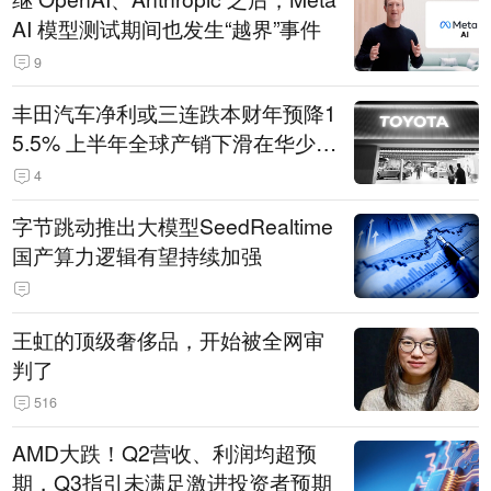
AI 模型测试期间也发生“越界”事件
9
丰田汽车净利或三连跌本财年预降1
5.5% 上半年全球产销下滑在华少卖
14.3万辆
4
字节跳动推出大模型SeedRealtime
国产算力逻辑有望持续加强
王虹的顶级奢侈品，开始被全网审
判了
516
AMD大跌！Q2营收、利润均超预
期，Q3指引未满足激进投资者预期