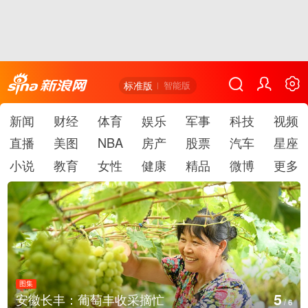
标准版
智能版
新闻
财经
体育
娱乐
军事
科技
视频
直播
美图
NBA
房产
股票
汽车
星座
小说
教育
女性
健康
精品
微博
更多
图集
6
安徽长丰：葡萄丰收采摘忙
/
6