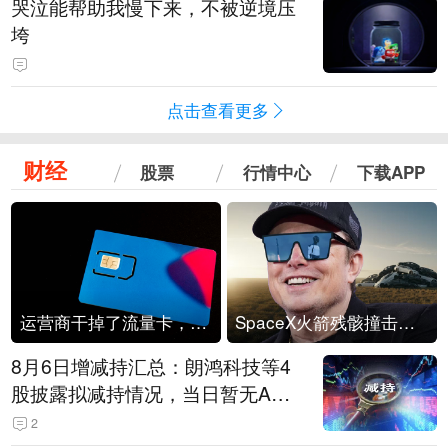
哭泣能帮助我慢下来，不被逆境压
垮
点击查看更多
财经
股票
行情中心
下载APP
运营商干掉了流量卡，他们真的玩不起了
SpaceX火箭残骸撞击月球
8月6日增减持汇总：朗鸿科技等4
股披露拟减持情况，当日暂无A股
公司披露拟增持情况（表）
2