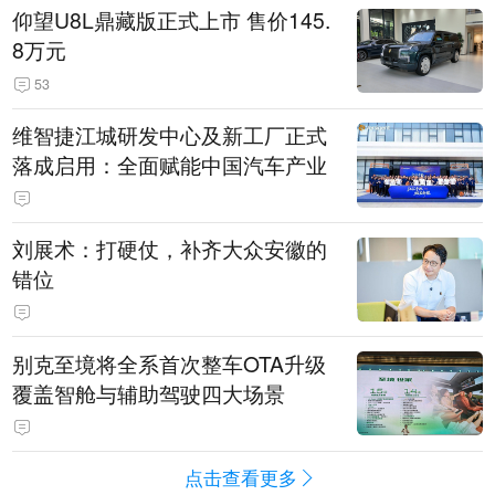
仰望U8L鼎藏版正式上市 售价145.
8万元
53
维智捷江城研发中心及新工厂正式
落成启用：全面赋能中国汽车产业
刘展术：打硬仗，补齐大众安徽的
错位
别克至境将全系首次整车OTA升级
覆盖智舱与辅助驾驶四大场景
点击查看更多