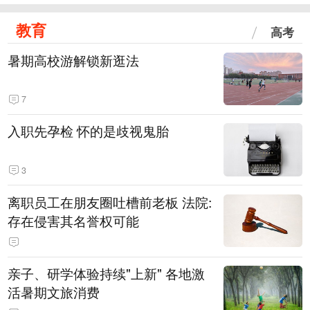
教育
高考
暑期高校游解锁新逛法
7
入职先孕检 怀的是歧视鬼胎
3
离职员工在朋友圈吐槽前老板 法院:
存在侵害其名誉权可能
亲子、研学体验持续"上新" 各地激
活暑期文旅消费