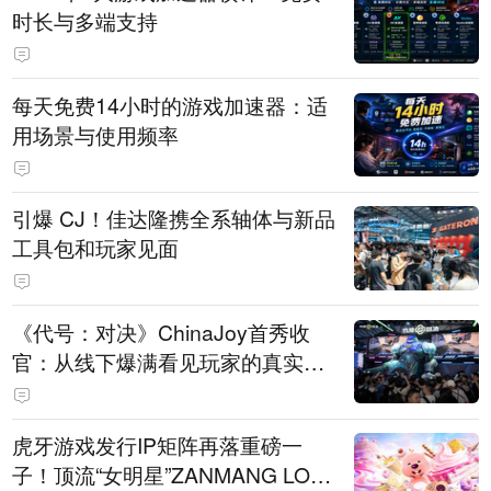
时长与多端支持
每天免费14小时的游戏加速器：适
用场景与使用频率
引爆 CJ！佳达隆携全系轴体与新品
工具包和玩家见面
《代号：对决》ChinaJoy首秀收
官：从线下爆满看见玩家的真实期
待
虎牙游戏发行IP矩阵再落重磅一
子！顶流“女明星”ZANMANG LOO