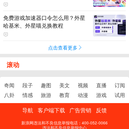
PY 正版3D消除手游《消消奇遇》
惊喜曝光
免费游戏加速器口令怎么用？外星
哈基米、外星喵兑换教程
点击查看更多
滚动
奇闻
段子
趣图
美文
视频
直播
订阅
八卦
情感
旅游
教育
动漫
游戏
试用
导航
客户端下载
广告营销
反馈
新浪网违法和不良信息举报电话：400-052-0066
违法和不良信息举报中心