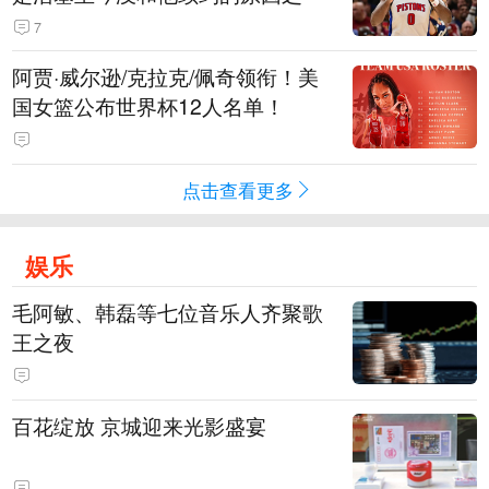
7
阿贾·威尔逊/克拉克/佩奇领衔！美
国女篮公布世界杯12人名单！
点击查看更多
娱乐
毛阿敏、韩磊等七位音乐人齐聚歌
王之夜
百花绽放 京城迎来光影盛宴