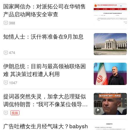
国家网信办：对派拓公司在华销售
产品启动网络安全审查
388
知情人士：沃什将准备在9月加息
474
伊朗总统：目前与最高领袖联络困
难 其决策过程遭人利用
1047
提词器突然失灵，加拿大总理疑似
调侃特朗普：“我可不像某位领导
人，把这当成一场阴谋”，全场哄笑
视频
广告吐槽女生月经气味大？babysh