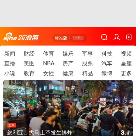
标准版
智能版
新闻
财经
体育
娱乐
军事
科技
视频
直播
美图
NBA
房产
股票
汽车
星座
小说
教育
女性
健康
精品
微博
更多
图集
4
云南弥勒：欢庆火把节
/
6