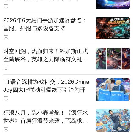
打造旗舰供电方案
2026年6大热门手游加速器盘点：
国服、外服与多设备支持
时空回溯，热血归来！科加斯正式
登陆峡谷，英雄之力降临符文乱
斗！
TT语音深耕游戏社交，2026China
Joy四大IP联动引爆线下引流闭环
狂浪八月，陈小春掌舵！《疯狂水
世界》首届狂浪节来袭，荒岛求生
直播即将开启