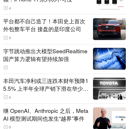
4
平台都不自己造了！本田史上首次
外包整车平台 接盘的是印度公司
9
字节跳动推出大模型SeedRealtime
国产算力逻辑有望持续加强
丰田汽车净利或三连跌本财年预降1
5.5% 上半年全球产销下滑在华少卖
14.3万辆
4
继 OpenAI、Anthropic 之后，Meta
AI 模型测试期间也发生“越界”事件
9