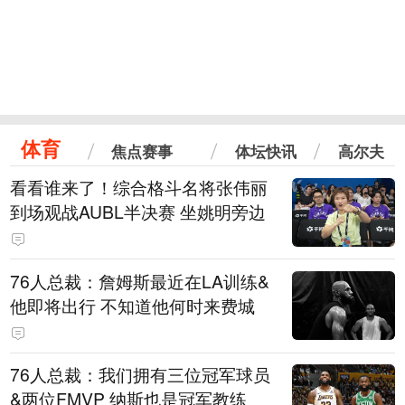
体育
焦点赛事
体坛快讯
高尔夫
看看谁来了！综合格斗名将张伟丽
到场观战AUBL半决赛 坐姚明旁边
76人总裁：詹姆斯最近在LA训练&
他即将出行 不知道他何时来费城
76人总裁：我们拥有三位冠军球员
&两位FMVP 纳斯也是冠军教练