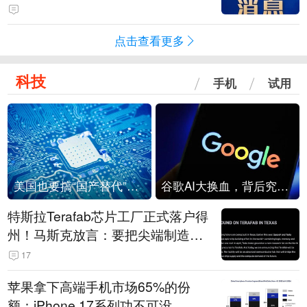
点击查看更多
科技
手机
试用
美国也要搞“国产替代”？先算清三笔账
谷歌AI大换血，背后究竟发生了什么？
特斯拉Terafab芯片工厂正式落户得
州！马斯克放言：要把尖端制造带
回美国
17
苹果拿下高端手机市场65%的份
额：iPhone 17系列功不可没