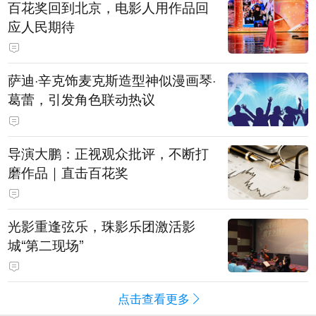
百花奖回到北京，电影人用作品回
应人民期待
萨迪·辛克饰麦克斯造型神似漫画琴·
葛蕾，引发角色联动热议
导演大鹏：正视观众批评，不断打
磨作品｜直击百花奖
光影重逢弦乐，珠影乐团激活影
城“第二现场”
点击查看更多