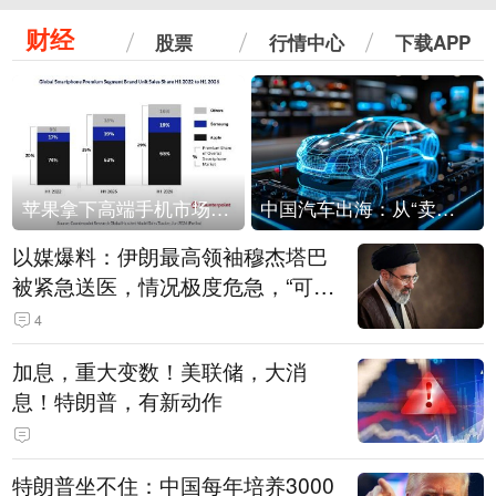
财经
股票
行情中心
下载APP
苹果拿下高端手机市场65%的份额：iPhone 17系列功不可没
中国汽车出海：从“卖出去”到“走进去”
以媒爆料：伊朗最高领袖穆杰塔巴
被紧急送医，情况极度危急，“可能
随时会死去”
4
加息，重大变数！美联储，大消
息！特朗普，有新动作
特朗普坐不住：中国每年培养3000