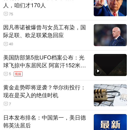
人，咱们才170人
75
因凡蒂诺被爆曾与女员工有染，国
际足联、欧足联紧急回应
40
美国防部第5批UFO档案公布：光
球飞掠中东居民区 阿富汗152米三
角形遮蔽星光
5
视频
黄金走势即将逆袭？华尔街投行：
现在是买入的绝佳时机
7
日本发布排名：中国第一，美日德
韩英法居后