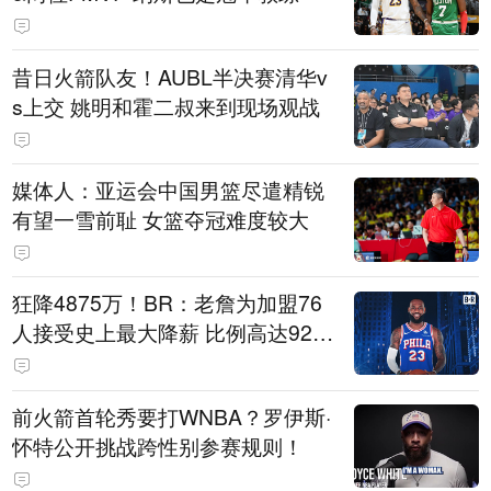
昔日火箭队友！AUBL半决赛清华v
s上交 姚明和霍二叔来到现场观战
媒体人：亚运会中国男篮尽遣精锐
有望一雪前耻 女篮夺冠难度较大
狂降4875万！BR：老詹为加盟76
人接受史上最大降薪 比例高达92.
6%
前火箭首轮秀要打WNBA？罗伊斯·
怀特公开挑战跨性别参赛规则！