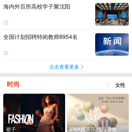
海内外百所高校学子聚沈阳
全国计划招聘特岗教师8954名
点击查看更多
时尚
女性
裙子
IPSA茵芙莎 悦己香氛凝露上市