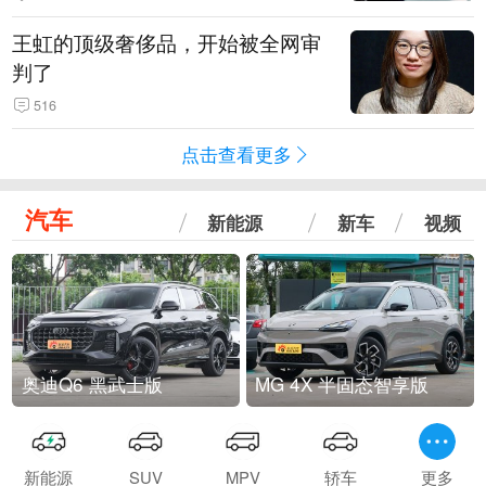
王虹的顶级奢侈品，开始被全网审
判了
516
点击查看更多
汽车
新能源
新车
视频
奥迪Q6 黑武士版
MG 4X 半固态智享版
新能源
SUV
MPV
轿车
更多