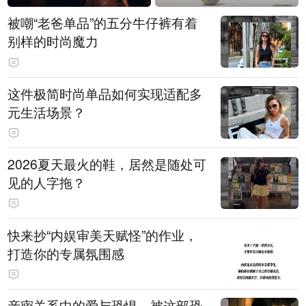
被嘲“老爸单品”的五分牛仔裤有着
别样的时尚魔力
这件极简时尚单品如何实现适配多
元生活场景？
2026夏天最火的鞋，居然是随处可
见的人字拖？
快来抄“内娱审美天赋怪”的作业，
打造你的专属氛围感
亲密关系中的爱与恐惧，被这部恐