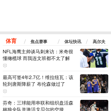
体育
焦点赛事
体坛快讯
高尔夫
NFL海鹰主帅谈马刺来访：米奇很
懂橄榄球 而我连文班都不太了解
最高可签4年2.7亿！维拉纽瓦：该
轮到唐斯降薪了 布伦森做过了
芬奇：三球能用串联和组织盘活森
林狼全队并激活戈贝尔的空接