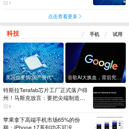
级？
1
点击查看更多
科技
手机
试用
美国也要搞“国产替代”？先算清三笔账
谷歌AI大换血，背后究竟发生了什么？
特斯拉Terafab芯片工厂正式落户得
州！马斯克放言：要把尖端制造带
回美国
9
苹果拿下高端手机市场65%的份
额：iPhone 17系列功不可没