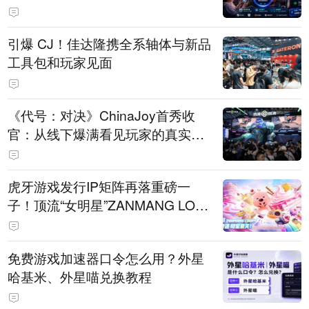
引爆 CJ！佳达隆携全系轴体与新品
工具包和玩家见面
《代号：对决》ChinaJoy首秀收
官：从线下爆满看见玩家的真实期
待
虎牙游戏发行IP矩阵再落重磅一
子！顶流“女明星”ZANMANG LOO
PY 正版3D消除手游《消消奇遇》
惊喜曝光
免费游戏加速器口令怎么用？外星
哈基米、外星喵兑换教程