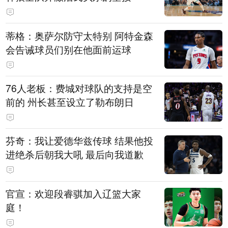
蒂格：奥萨尔防守太特别 阿特金森
会告诫球员们别在他面前运球
76人老板：费城对球队的支持是空
前的 州长甚至设立了勒布朗日
芬奇：我让爱德华兹传球 结果他投
进绝杀后朝我大吼 最后向我道歉
官宣：欢迎段睿骐加入辽篮大家
庭！