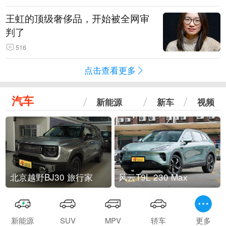
王虹的顶级奢侈品，开始被全网审
判了
516
点击查看更多
汽车
新能源
新车
视频
北京越野BJ30 旅行家
风云T9L 230 Max
新能源
SUV
MPV
轿车
更多