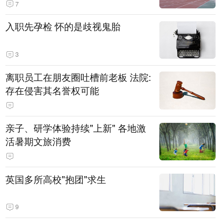
7
入职先孕检 怀的是歧视鬼胎
3
离职员工在朋友圈吐槽前老板 法院:
存在侵害其名誉权可能
亲子、研学体验持续"上新" 各地激
活暑期文旅消费
英国多所高校"抱团"求生
9