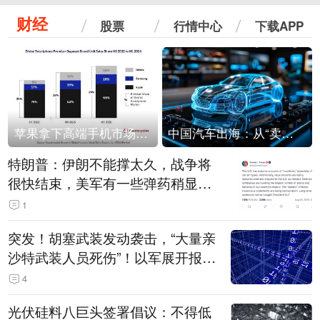
财经
股票
行情中心
下载APP
苹果拿下高端手机市场65%的份额：iPhone 17系列功不可没
中国汽车出海：从“卖出去”到“走进去”
特朗普：伊朗不能撑太久，战争将
很快结束，美军有一些弹药稍显紧
张！伊朗公布拟议的海峡管理文本
1
突发！胡塞武装发动袭击，“大量亲
沙特武装人员死伤”！以军展开报复
性空袭
4
光伏硅料八巨头签署倡议：不得低