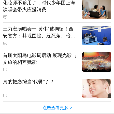
化妆师不够用了，时代少年团上海
演唱会带火应援消费
王力宏演唱会一“黄牛”被拘留！西
安警方：其撬围挡、躲死角、暗地
带10人入场
首届太阳岛电影周启动 展现光影与
文旅的相互赋能
真的把恋综当“代餐”了？
点击查看更多