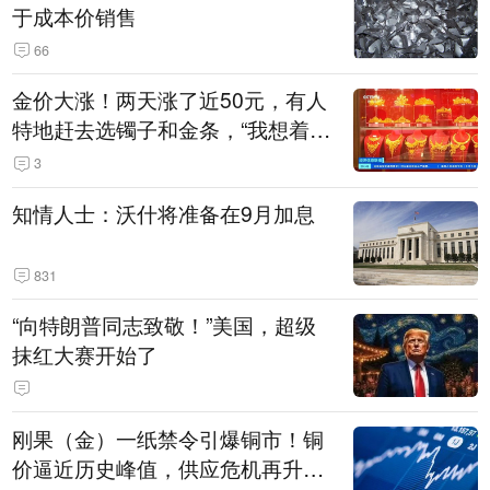
于成本价销售
66
金价大涨！两天涨了近50元，有人
特地赶去选镯子和金条，“我想着买
起来可以保值，小批量进一些货”
3
知情人士：沃什将准备在9月加息
831
“向特朗普同志致敬！”美国，超级
抹红大赛开始了
刚果（金）一纸禁令引爆铜市！铜
价逼近历史峰值，供应危机再升