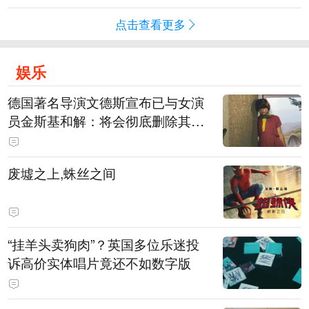
点击查看更多
娱乐
德国著名导演文德斯宣布已与女演
员金斯基和解：将会彻底删除其上
身裸露的画面
废墟之上,蛛丝之间
“挂羊头卖狗肉”？英国多位乐迷投
诉高价实体唱片竟还不如数字版