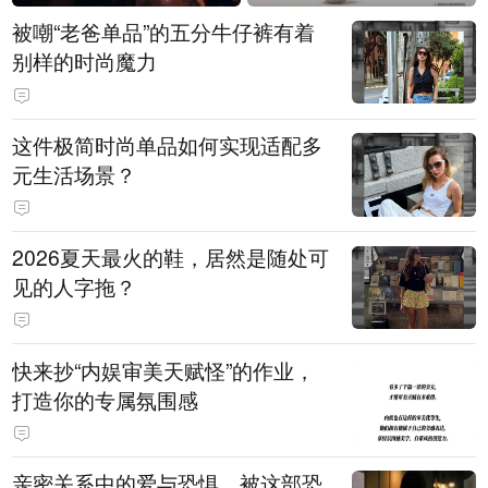
被嘲“老爸单品”的五分牛仔裤有着
别样的时尚魔力
这件极简时尚单品如何实现适配多
元生活场景？
2026夏天最火的鞋，居然是随处可
见的人字拖？
快来抄“内娱审美天赋怪”的作业，
打造你的专属氛围感
亲密关系中的爱与恐惧，被这部恐