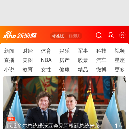
标准版
智能版
新闻
财经
体育
娱乐
军事
科技
视频
直播
美图
NBA
房产
股票
汽车
星座
小说
教育
女性
健康
精品
微博
更多
图集
1
厄瓜多尔总统诺沃亚会见阿根廷总统米莱
/
6