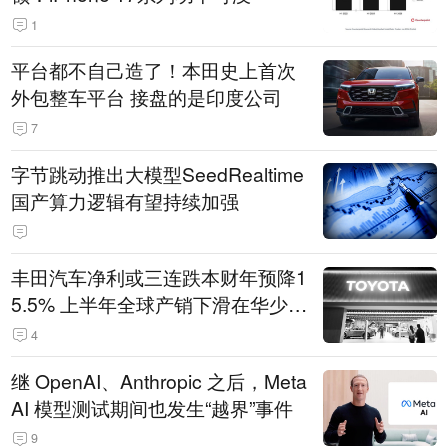
1
平台都不自己造了！本田史上首次
外包整车平台 接盘的是印度公司
7
字节跳动推出大模型SeedRealtime
国产算力逻辑有望持续加强
丰田汽车净利或三连跌本财年预降1
5.5% 上半年全球产销下滑在华少卖
14.3万辆
4
继 OpenAI、Anthropic 之后，Meta
AI 模型测试期间也发生“越界”事件
9