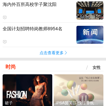
海内外百所高校学子聚沈阳
全国计划招聘特岗教师8954名
点击查看更多
时尚
女性
裙子
IPSA茵芙莎 悦己香氛凝露上市