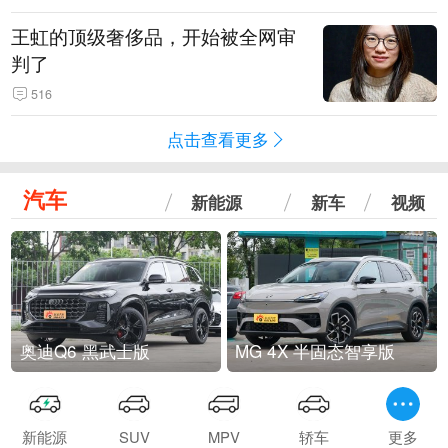
王虹的顶级奢侈品，开始被全网审
判了
516
点击查看更多
汽车
新能源
新车
视频
奥迪Q6 黑武士版
MG 4X 半固态智享版
新能源
SUV
MPV
轿车
更多