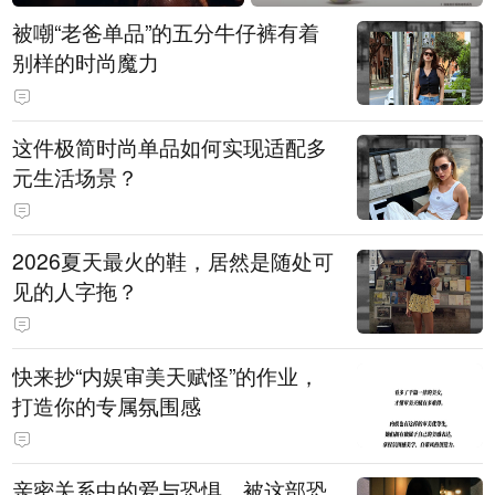
被嘲“老爸单品”的五分牛仔裤有着
别样的时尚魔力
这件极简时尚单品如何实现适配多
元生活场景？
2026夏天最火的鞋，居然是随处可
见的人字拖？
快来抄“内娱审美天赋怪”的作业，
打造你的专属氛围感
亲密关系中的爱与恐惧，被这部恐