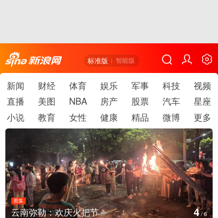
标准版
智能版
新闻
财经
体育
娱乐
军事
科技
视频
直播
美图
NBA
房产
股票
汽车
星座
小说
教育
女性
健康
精品
微博
更多
图集
5
江西铅山：千灯点亮葛仙村
/
6