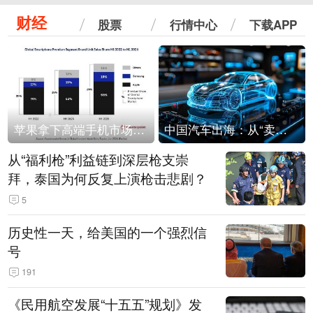
财经
股票
行情中心
下载APP
苹果拿下高端手机市场65%的份额：iPhone 17系列功不可没
中国汽车出海：从“卖出去”到“走进去”
从“福利枪”利益链到深层枪支崇
拜，泰国为何反复上演枪击悲剧？
5
历史性一天，给美国的一个强烈信
号
191
《民用航空发展“十五五”规划》发