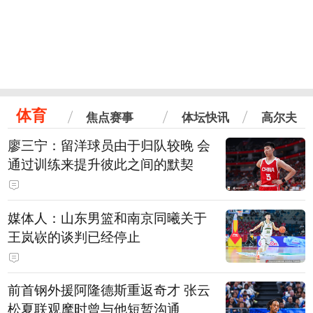
体育
焦点赛事
体坛快讯
高尔夫
廖三宁：留洋球员由于归队较晚 会
通过训练来提升彼此之间的默契
媒体人：山东男篮和南京同曦关于
王岚嵚的谈判已经停止
前首钢外援阿隆德斯重返奇才 张云
松夏联观摩时曾与他短暂沟通