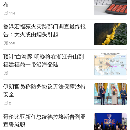
布
114
香港宏福苑火灾跨部门调查最终报
告：大火或由烟头引起
550
预计“白海豚”明晚将在浙江舟山到
福建福鼎一带沿海登陆
伊朗官员称防务协议无法保障沙特
安全
2
哥伦比亚新任总统德拉埃斯普列亚
宣誓就职