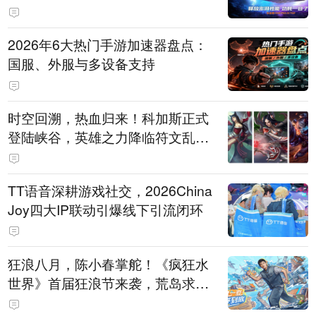
打造旗舰供电方案
2026年6大热门手游加速器盘点：
国服、外服与多设备支持
时空回溯，热血归来！科加斯正式
登陆峡谷，英雄之力降临符文乱
斗！
TT语音深耕游戏社交，2026China
Joy四大IP联动引爆线下引流闭环
狂浪八月，陈小春掌舵！《疯狂水
世界》首届狂浪节来袭，荒岛求生
直播即将开启