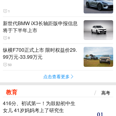
1
新世代BMW iX3长轴距版申报信息
将于下半年上市
8
纵横F700正式上市 限时权益价29.
99万元-33.99万元
50
点击查看更多
教育
高考
416分、初试第一！为鼓励初中生
女儿 41岁妈妈考上了研究生