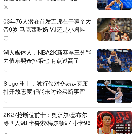
03年76人潜在首发五虎在干嘛？大
帝9岁 马克西吃奶 VJ还是小蝌蚪
湖人媒体人：NBA2K新赛季三分能
力值东契奇排第七 有点过高了
Siegel重申：独行侠对交易走克莱
持开放态度 但尚未讨论买断事宜
2K27抢断值前十：奥萨尔/塞布尔
等四人98 卡鲁索/梅尔顿97 小卡96