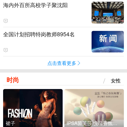
海内外百所高校学子聚沈阳
全国计划招聘特岗教师8954名
点击查看更多
时尚
女性
裙子
IPSA茵芙莎 悦己香氛凝露上市