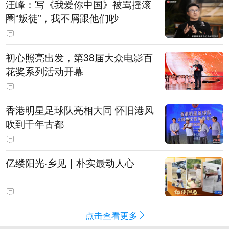
汪峰：写《我爱你中国》被骂摇滚
圈“叛徒”，我不屑跟他们吵
初心照亮出发，第38届大众电影百
花奖系列活动开幕
香港明星足球队亮相大同 怀旧港风
吹到千年古都
亿缕阳光·乡见｜朴实最动人心
点击查看更多