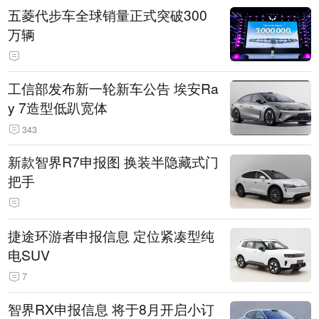
五菱代步车全球销量正式突破300
万辆
工信部发布新一轮新车公告 埃安Ra
y 7造型低趴宽体
343
新款智界R7申报图 换装半隐藏式门
把手
捷途环游者申报信息 定位紧凑型纯
电SUV
7
智界RX申报信息 将于8月开启小订