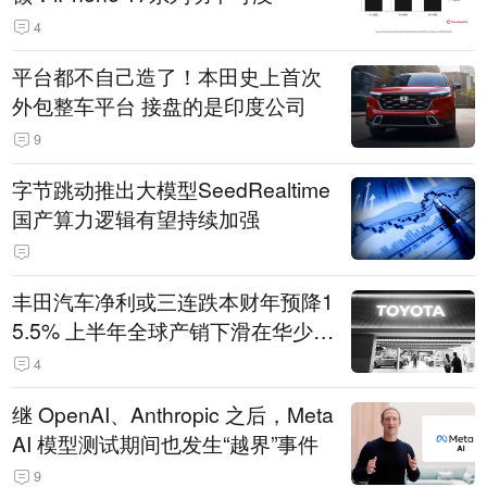
4
平台都不自己造了！本田史上首次
外包整车平台 接盘的是印度公司
9
字节跳动推出大模型SeedRealtime
国产算力逻辑有望持续加强
丰田汽车净利或三连跌本财年预降1
5.5% 上半年全球产销下滑在华少卖
14.3万辆
4
继 OpenAI、Anthropic 之后，Meta
AI 模型测试期间也发生“越界”事件
9