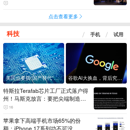
点击查看更多
科技
手机
试用
美国也要搞“国产替代”？先算清三笔账
谷歌AI大换血，背后究竟发生了什么？
特斯拉Terafab芯片工厂正式落户得
州！马斯克放言：要把尖端制造带
回美国
16
苹果拿下高端手机市场65%的份
额：iPhone 17系列功不可没