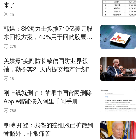
来了
25
韩媒：SK海力士拟推710亿美元股
东回报方案，40%用于回购股票，
相当于美股发行规模
279
美媒爆“美副防长致信国防业界领
袖，勒令其21天内提交增产计划”，
五角大楼回应
28
刚上线就删了！苹果中国官网删除
Apple智能接入阿里千问手册
788
亨特·拜登：我爸的癌细胞已扩散到
骨骼外，非常痛苦