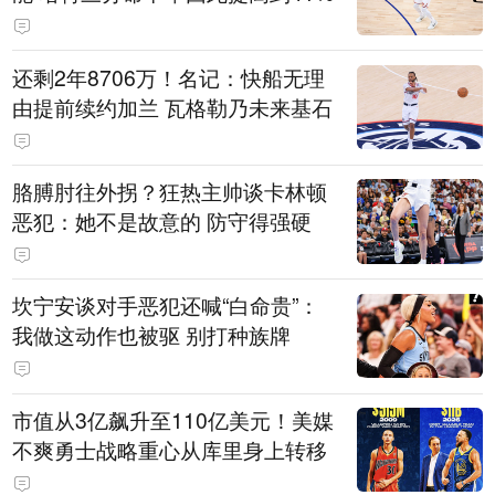
还剩2年8706万！名记：快船无理
由提前续约加兰 瓦格勒乃未来基石
胳膊肘往外拐？狂热主帅谈卡林顿
恶犯：她不是故意的 防守得强硬
坎宁安谈对手恶犯还喊“白命贵”：
我做这动作也被驱 别打种族牌
市值从3亿飙升至110亿美元！美媒
不爽勇士战略重心从库里身上转移