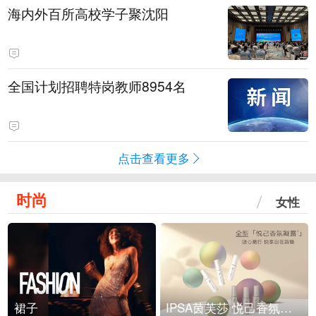
海内外百所高校学子聚沈阳
全国计划招聘特岗教师8954名
点击查看更多
时尚
女性
裙子
IPSA茵芙莎 悦己香氛凝露上市