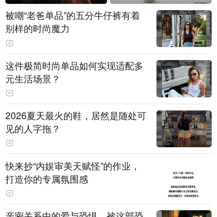
被嘲“老爸单品”的五分牛仔裤有着
别样的时尚魔力
这件极简时尚单品如何实现适配多
元生活场景？
2026夏天最火的鞋，居然是随处可
见的人字拖？
快来抄“内娱审美天赋怪”的作业，
打造你的专属氛围感
亲密关系中的爱与恐惧，被这部恐