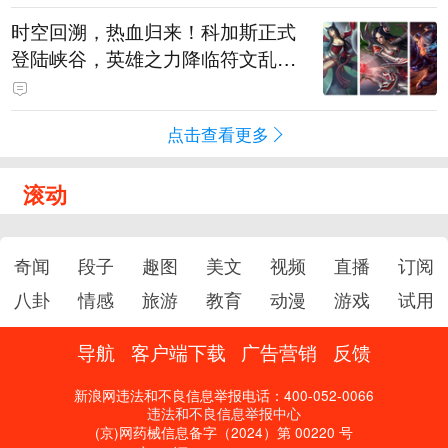
时空回溯，热血归来！科加斯正式
登陆峡谷，英雄之力降临符文乱
斗！
点击查看更多
滚动
奇闻
段子
趣图
美文
视频
直播
订阅
八卦
情感
旅游
教育
动漫
游戏
试用
导航
客户端下载
广告营销
反馈
新浪网违法和不良信息举报电话：400-052-0066
违法和不良信息举报中心
(京)网药械信息备字（2024）第 00220 号