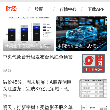
财经
股票
行情中心
下载APP
苹果拿下高端手机市场65%的份额：iPhone 17系列功不可没
中国汽车出海：从“卖出去”到“走进去”
中央气象台升级发布台风红色预警
28
溢价45%，周末刷屏！A股存储巨
头江波龙，完成37亿元定增：现价
386.6元，定增价560元
80
明天，打新宇树！受益影子股名单