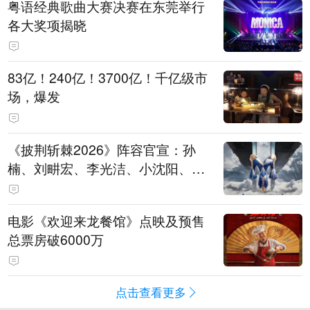
粤语经典歌曲大赛决赛在东莞举行
各大奖项揭晓
83亿！240亿！3700亿！千亿级市
场，爆发
《披荆斩棘2026》阵容官宣：孙
楠、刘畊宏、李光洁、小沈阳、余
文乐、王传君等28位艺人
电影《欢迎来龙餐馆》点映及预售
总票房破6000万
点击查看更多