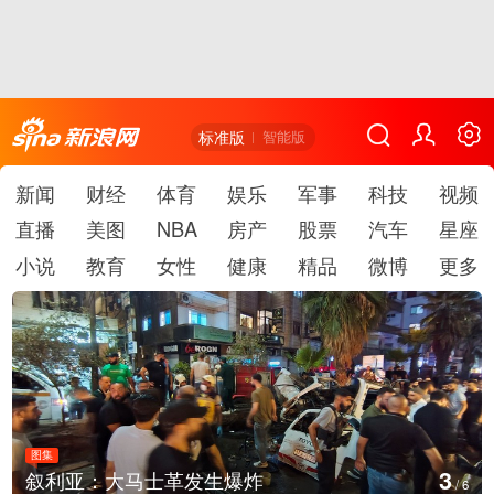
标准版
智能版
新闻
财经
体育
娱乐
军事
科技
视频
直播
美图
NBA
房产
股票
汽车
星座
小说
教育
女性
健康
精品
微博
更多
图集
4
生爆炸
云南弥勒：欢庆火把节
/
6