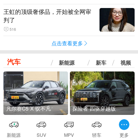
王虹的顶级奢侈品，开始被全网审
判了
516
点击查看更多
汽车
新能源
新车
视频
凡尔赛C5 X 驭不凡
探险者 四驱穿越版
新能源
SUV
MPV
轿车
更多