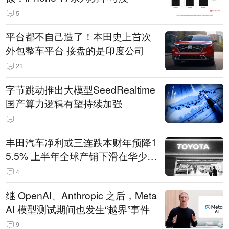
5
平台都不自己造了！本田史上首次
外包整车平台 接盘的是印度公司
21
字节跳动推出大模型SeedRealtime
国产算力逻辑有望持续加强
丰田汽车净利或三连跌本财年预降1
5.5% 上半年全球产销下滑在华少卖
14.3万辆
4
继 OpenAI、Anthropic 之后，Meta
AI 模型测试期间也发生“越界”事件
9