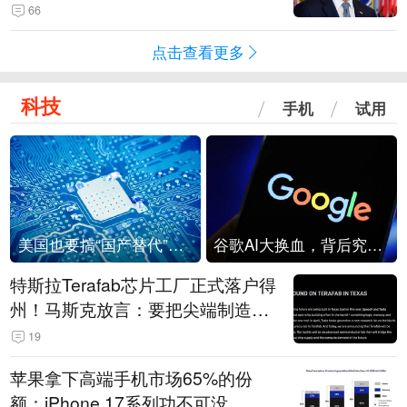
66
点击查看更多
科技
手机
试用
美国也要搞“国产替代”？先算清三笔账
谷歌AI大换血，背后究竟发生了什么？
特斯拉Terafab芯片工厂正式落户得
州！马斯克放言：要把尖端制造带
回美国
19
苹果拿下高端手机市场65%的份
额：iPhone 17系列功不可没