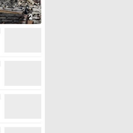
图集
3
云南弥勒：欢庆
/
6