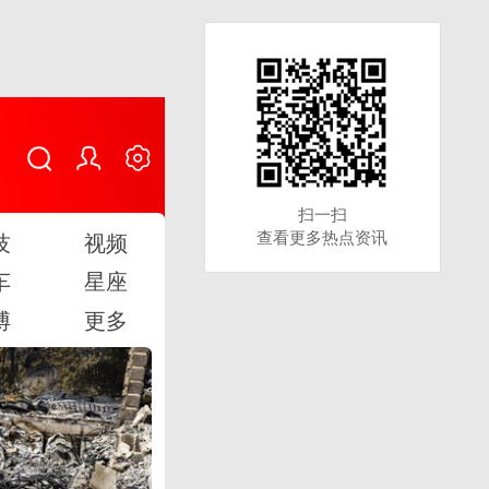
扫一扫
扫一扫
查看更多热点资讯
查看更多热点资讯
技
视频
车
星座
博
更多