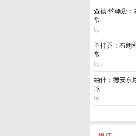
查德·约翰逊
常
单打乔：布朗
常
7
纳什：德安东
球