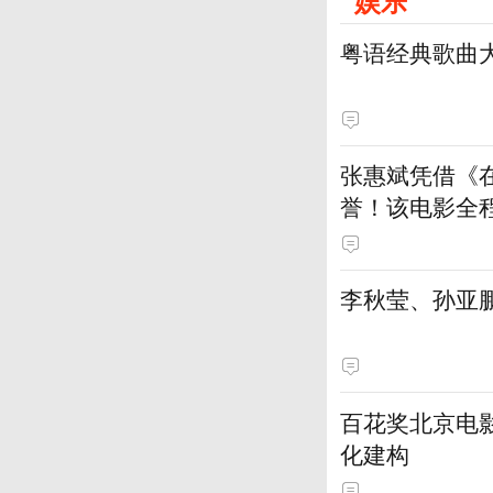
娱乐
粤语经典歌曲
张惠斌凭借《
誉！该电影全
土演员
李秋莹、孙亚
百花奖北京电
化建构