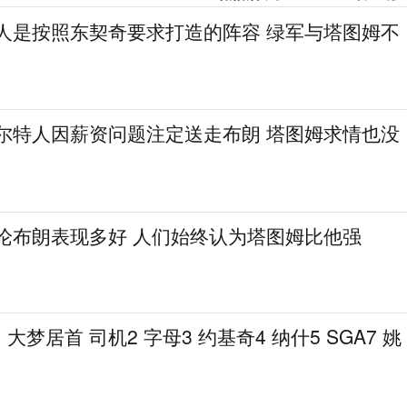
湖人是按照东契奇要求打造的阵容 绿军与塔图姆不
凯尔特人因薪资问题注定送走布朗 塔图姆求情也没
无论布朗表现多好 人们始终认为塔图姆比他强
梦居首 司机2 字母3 约基奇4 纳什5 SGA7 姚