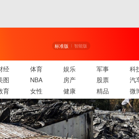
标准版
智能版
财经
体育
娱乐
军事
科
美图
NBA
房产
股票
汽
教育
女性
健康
精品
微