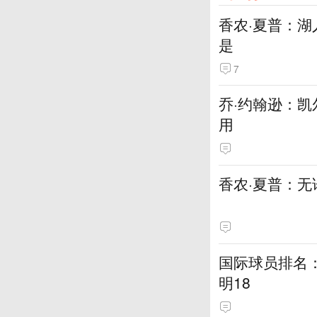
香农·夏普：
是
7
乔·约翰逊：
用
香农·夏普：
国际球员排名：大
明18