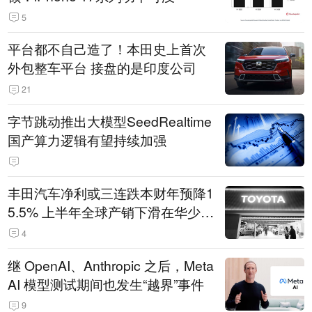
5
平台都不自己造了！本田史上首次
外包整车平台 接盘的是印度公司
21
字节跳动推出大模型SeedRealtime
国产算力逻辑有望持续加强
丰田汽车净利或三连跌本财年预降1
5.5% 上半年全球产销下滑在华少卖
14.3万辆
4
继 OpenAI、Anthropic 之后，Meta
AI 模型测试期间也发生“越界”事件
9