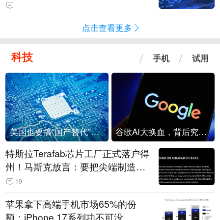
点击查看更多
科技
手机
试用
美国也要搞“国产替代”？先算清三笔账
谷歌AI大换血，背后究竟发生了什么？
特斯拉Terafab芯片工厂正式落户得
州！马斯克放言：要把尖端制造带
回美国
19
苹果拿下高端手机市场65%的份
额：iPhone 17系列功不可没