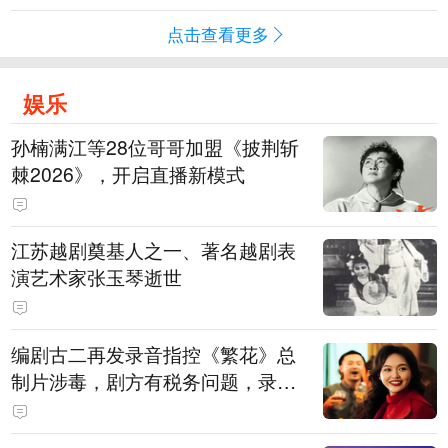
点击查看更多
娱乐
孙楠满江等28位哥哥加盟《披荆斩
棘2026》，开启直播新模式
江苏越剧奠基人之一、著名越剧表
演艺术家张玉琴逝世
编剧古二再发录音指控《繁花》总
制片涉毒，剧方有税务问题，录音
中王家卫称“一点够了，要不然又要
出事”