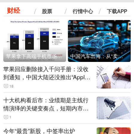
财经
股票
行情中心
下载APP
苹果拿下高端手机市场65%的份额：iPhone 17系列功不可没
中国汽车出海：从“卖出去”到“走进去”
苹果回应删除接入千问手册：没收
到通知，中国大陆还没推出“Apple
智能使用千问”功能
18
十大机构看后市：业绩期是主线行
情演绎的关键变奏点，短期内市场
或继续反弹，关注三条业绩主线
1
今年“最贵”新股，中签率出炉