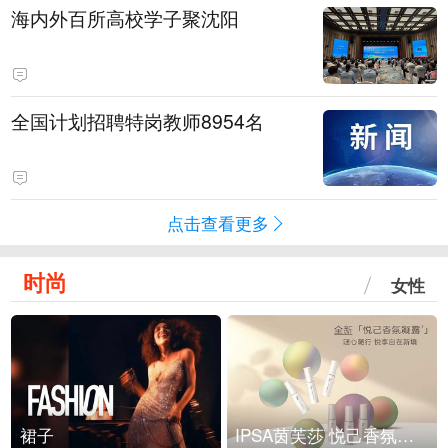
海内外百所高校学子聚沈阳
全国计划招聘特岗教师8954名
点击查看更多
时尚
女性
裙子
IPSA茵芙莎 悦己香氛凝露上市