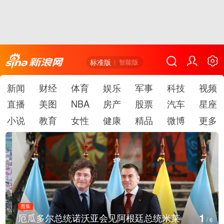
标准版
智能版
新闻
财经
体育
娱乐
军事
科技
视频
直播
美图
NBA
房产
股票
汽车
星座
小说
教育
女性
健康
精品
微博
更多
图集
1
厄瓜多尔总统诺沃亚会见阿根廷总统米莱
/
6