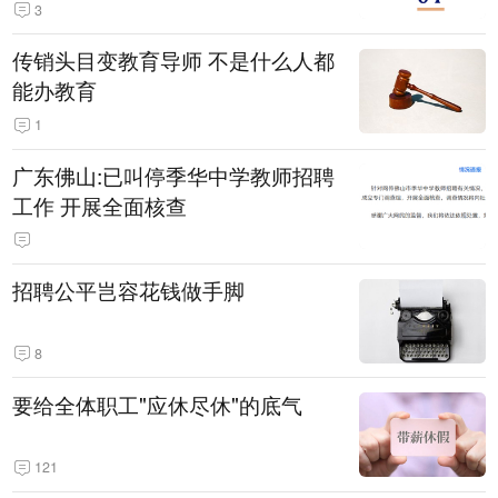
3
传销头目变教育导师 不是什么人都
能办教育
1
广东佛山:已叫停季华中学教师招聘
工作 开展全面核查
招聘公平岂容花钱做手脚
8
要给全体职工"应休尽休"的底气
121