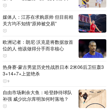
媒体人：江苏在求购原帅 但目前相
关方均不知情“原帅被交易”
欧洲记者：朗尼·沃克是将数据放首
位的人 他该做得分手而非核心
热身赛-蒙古男篮历史性战胜日本 2米06后卫狂轰3
3+14+7+上篮绝杀
9
自由市场剩余大鱼：哈登静待球队
补强 威少比尔库明加何时落地？