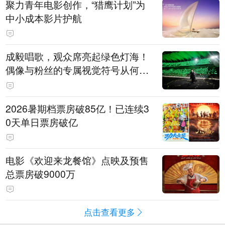
聚力青年电影创作，“猎鹰计划”为
中小成本影片护航
成毅唱歌，观众席亮起绿色灯海！
偶像与粉丝的专属视觉符号从何而
来
2026暑期档票房破85亿！已连续3
0天单日票房破亿
电影《欢迎来龙餐馆》点映及预售
总票房破9000万
点击查看更多