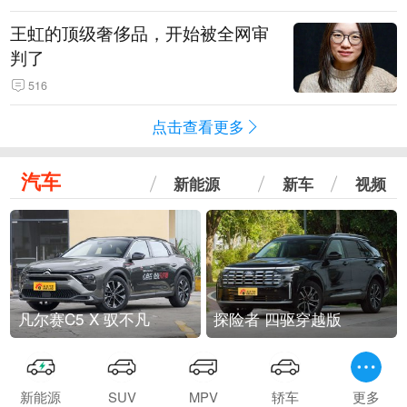
王虹的顶级奢侈品，开始被全网审
判了
516
点击查看更多
汽车
新能源
新车
视频
凡尔赛C5 X 驭不凡
探险者 四驱穿越版
新能源
SUV
MPV
轿车
更多