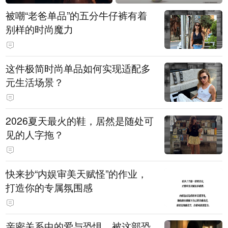
被嘲“老爸单品”的五分牛仔裤有着
别样的时尚魔力
这件极简时尚单品如何实现适配多
元生活场景？
2026夏天最火的鞋，居然是随处可
见的人字拖？
快来抄“内娱审美天赋怪”的作业，
打造你的专属氛围感
亲密关系中的爱与恐惧，被这部恐