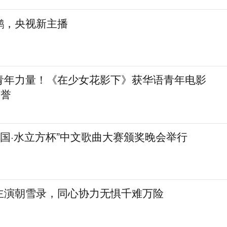
鹏，央视新主播
青年力量！《在少女花影下》获华语青年电影
荣誉
化中国·水立方杯”中文歌曲大赛颁奖晚会举行
主演朝雪录，同心协力无惧千难万险