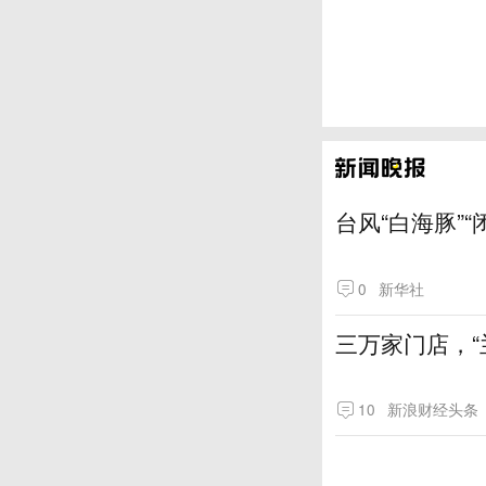
台风“白海豚”
0
新华社
三万家门店，“
10
新浪财经头条