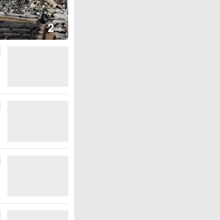
图集
2
叙利亚：大马士革发生爆炸
/
6