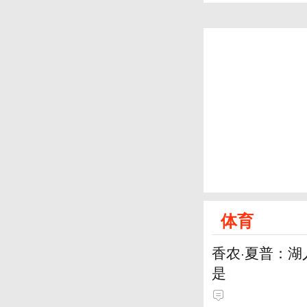
体育
香农·夏普：
是