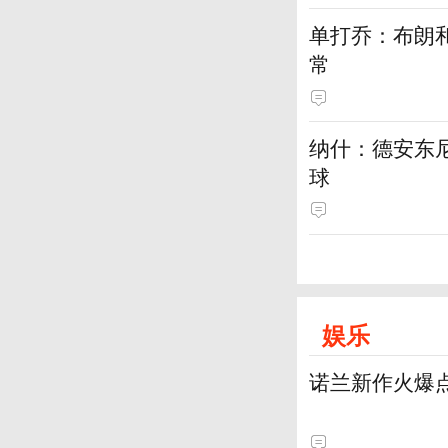
单打乔：布朗
常
纳什：德安东
球
娱乐
诺兰新作火爆