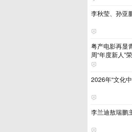
李秋莹、孙亚
粤产电影再显
周“年度新人”
2026年“文
李兰迪敖瑞鹏