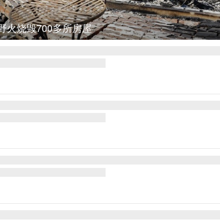
野火烧毁700多所房屋