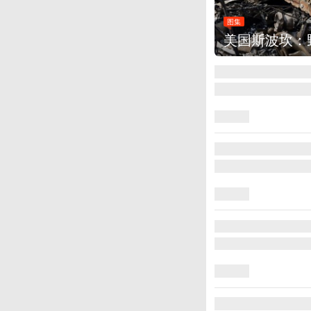
图集
美国斯波坎：