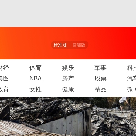
标准版
智能版
财经
体育
娱乐
军事
科
美图
NBA
房产
股票
汽
教育
女性
健康
精品
微