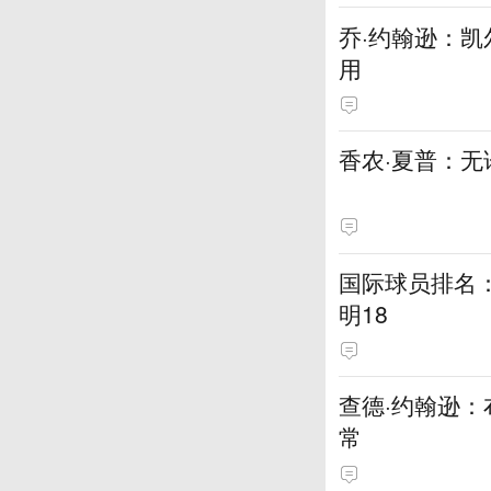
乔·约翰逊：
用
香农·夏普：
国际球员排名：大
明18
查德·约翰逊
常