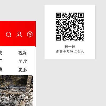
扫一扫
扫一扫
查看更多热点资讯
查看更多热点资讯
技
视频
车
星座
博
更多