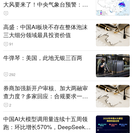
大风要来了！中央气象台预警：今
天到明天，浙江、安徽有特大暴雨
高盛：中国AI板块不存在整体泡沫
三大细分领域最具投资价值
91
牛弹琴：美国，此地无银三百两
292
券商加强新开户审核、加大两融审
查力度？多家回应：合规要求一贯
严格 不存在“从严”
2
中国AI大模型调用量连续十五周领
跑：环比增长570%，DeepSeek-V