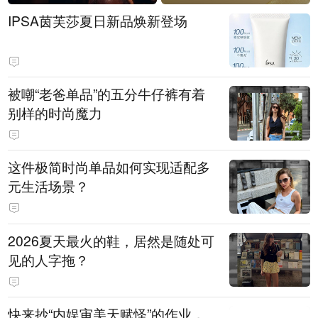
IPSA茵芙莎夏日新品焕新登场
被嘲“老爸单品”的五分牛仔裤有着
别样的时尚魔力
这件极简时尚单品如何实现适配多
元生活场景？
2026夏天最火的鞋，居然是随处可
见的人字拖？
快来抄“内娱审美天赋怪”的作业，