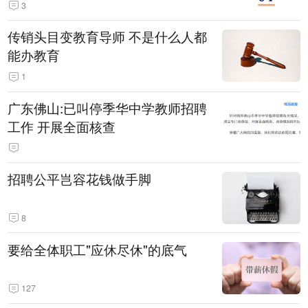
3
传销头目变教育导师 不是什么人都
能办教育
1
广东佛山:已叫停季华中学教师招聘
工作 开展全面核查
招聘公平岂容花钱做手脚
8
要给全体职工"应休尽休"的底气
127