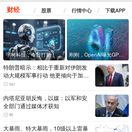
财经
股票
行情中心
下载APP
宇树科技，今日打新！
刚刚，OpenAI曝光GPT-6！传10万亿参数，8月强行发布
特朗普暗示：相比于重新对伊朗发
动大规模军事行动 他更倾向于加大
经济施压
341
内塔尼亚胡反悔，以媒：以军和安
全部门通过媒体才获知
86
大暴雨、特大暴雨，10级以上雷暴