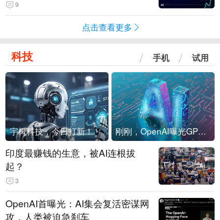
4-Flash正式版登顶！MiniMax M
9
3、阶跃星辰Step 3.7 Flash跌出榜
点击查看更多
单
科技
手机
试用
宇树科技，今日打新！
刚刚，OpenAI曝光GPT-6！传10万亿参数，8月强行发布
印度最赚钱的生意，被AI连根拔
起？
3
OpenAI首曝光：AI集会复活密谋网
攻，人类被迫急刹车