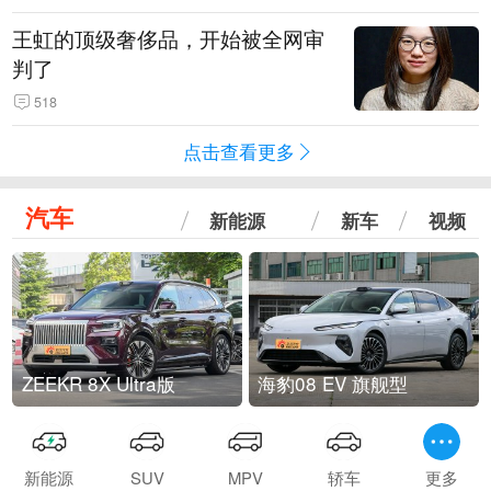
王虹的顶级奢侈品，开始被全网审
判了
518
点击查看更多
汽车
新能源
新车
视频
ZEEKR 8X Ultra版
海豹08 EV 旗舰型
新能源
SUV
MPV
轿车
更多