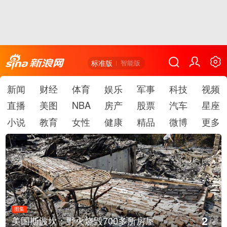
标准版
智能版
新闻
财经
体育
娱乐
军事
科技
视频
直播
美图
NBA
房产
股票
汽车
星座
小说
教育
女性
健康
精品
微博
更多
图集
3
叙利亚：大马士革发生爆炸
/
6