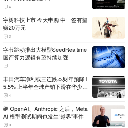
4
宇树科技上市 今天申购 中一签有望
赚20万元
3
字节跳动推出大模型SeedRealtime
国产算力逻辑有望持续加强
丰田汽车净利或三连跌本财年预降1
5.5% 上半年全球产销下滑在华少卖
14.3万辆
4
继 OpenAI、Anthropic 之后，Meta
AI 模型测试期间也发生“越界”事件
9