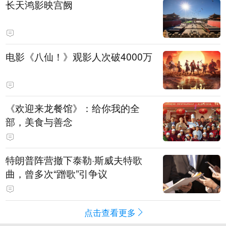
长天鸿影映宫阙
电影《八仙！》观影人次破4000万
《欢迎来龙餐馆》：给你我的全
部，美食与善念
特朗普阵营撤下泰勒·斯威夫特歌
曲，曾多次“蹭歌”引争议
点击查看更多