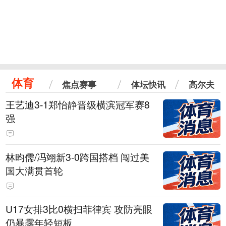
体育
焦点赛事
体坛快讯
高尔夫
王艺迪3-1郑怡静晋级横滨冠军赛8
强
林昀儒/冯翊新3-0跨国搭档 闯过美
国大满贯首轮
U17女排3比0横扫菲律宾 攻防亮眼
仍暴露年轻短板