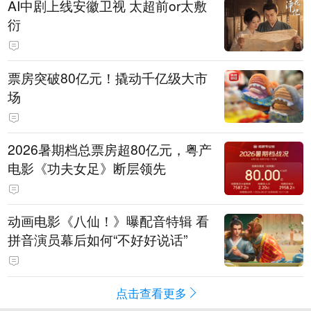
AI中剧上线安徽卫视 太超前or太敷
衍
票房突破80亿元！撬动千亿级大市
场
2026暑期档总票房超80亿元，粤产
电影《功夫女足》断层领先
动画电影《八仙！》曝配音特辑 看
拼音演员幕后如何“不好好说话”
点击查看更多