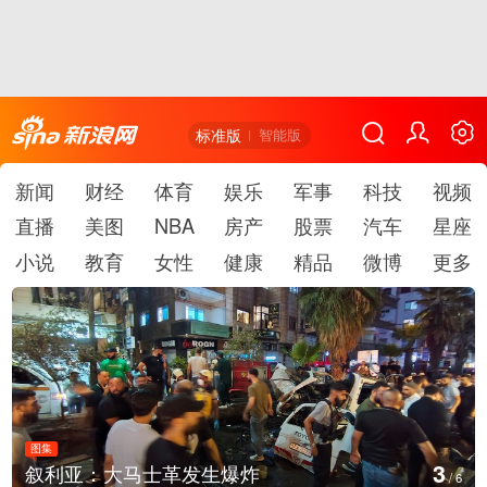
标准版
智能版
新闻
财经
体育
娱乐
军事
科技
视频
直播
美图
NBA
房产
股票
汽车
星座
小说
教育
女性
健康
精品
微博
更多
图集
4
叙利亚：大马士革发生爆炸
/
6