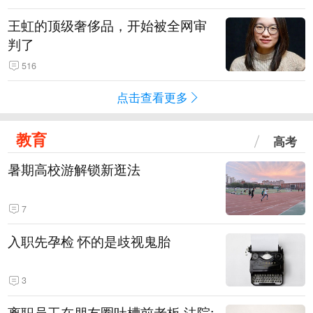
王虹的顶级奢侈品，开始被全网审
判了
516
点击查看更多
教育
高考
暑期高校游解锁新逛法
7
入职先孕检 怀的是歧视鬼胎
3
离职员工在朋友圈吐槽前老板 法院: