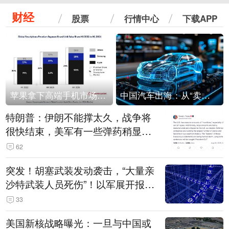
财经
股票
行情中心
下载APP
苹果拿下高端手机市场65%的份额：iPhone 17系列功不可没
中国汽车出海：从“卖出去”到“走进去”
特朗普：伊朗不能撑太久，战争将
很快结束，美军有一些弹药稍显紧
张！伊朗公布拟议的海峡管理文本
62
突发！胡塞武装发动袭击，“大量亲
沙特武装人员死伤”！以军展开报复
性空袭
33
美国新核战略曝光：一旦与中国或