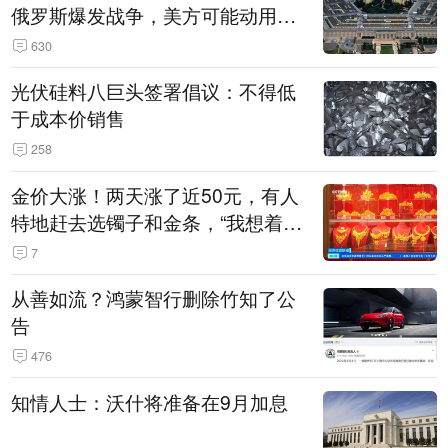
俄罗斯爆发战争，美方可能动用战
术核武器
630
光伏硅料八巨头签署倡议：不得低
于成本价销售
258
金价大涨！两天涨了近50元，有人
特地赶去选镯子和金条，“我想着买
起来可以保值，小批量进一些货”
7
从善如流？鸿蒙智行删除竹知了公
告
476
知情人士：沃什将准备在9月加息