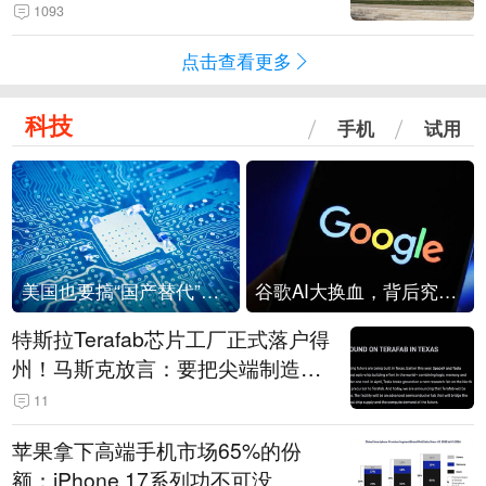
1093
点击查看更多
科技
手机
试用
美国也要搞“国产替代”？先算清三笔账
谷歌AI大换血，背后究竟发生了什么？
特斯拉Terafab芯片工厂正式落户得
州！马斯克放言：要把尖端制造带
回美国
11
苹果拿下高端手机市场65%的份
额：iPhone 17系列功不可没