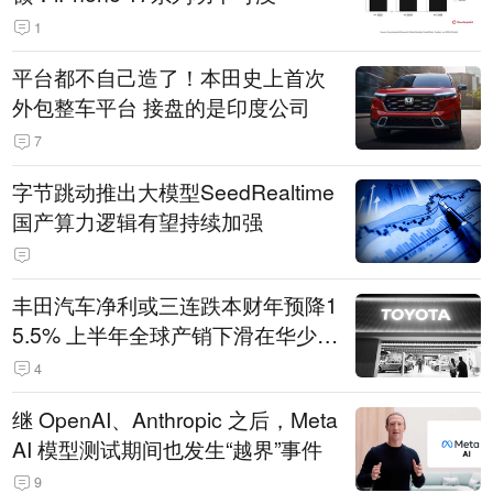
1
平台都不自己造了！本田史上首次
外包整车平台 接盘的是印度公司
7
字节跳动推出大模型SeedRealtime
国产算力逻辑有望持续加强
丰田汽车净利或三连跌本财年预降1
5.5% 上半年全球产销下滑在华少卖
14.3万辆
4
继 OpenAI、Anthropic 之后，Meta
AI 模型测试期间也发生“越界”事件
9