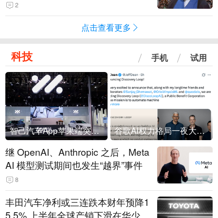
常决策过程在伊朗内部制造分歧
2
点击查看更多
科技
手机
试用
智己汽车App苹果端突然“下架”
谷歌AI权力格局一夜大洗牌
继 OpenAI、Anthropic 之后，Meta
AI 模型测试期间也发生“越界”事件
8
丰田汽车净利或三连跌本财年预降1
5.5% 上半年全球产销下滑在华少卖