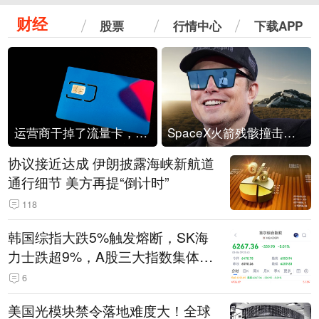
财经
股票
行情中心
下载APP
运营商干掉了流量卡，他们真的玩不起了
SpaceX火箭残骸撞击月球
协议接近达成 伊朗披露海峡新航道
通行细节 美方再提“倒计时”
118
韩国综指大跌5%触发熔断，SK海
力士跌超9%，A股三大指数集体低
开
6
美国光模块禁令落地难度大！全球