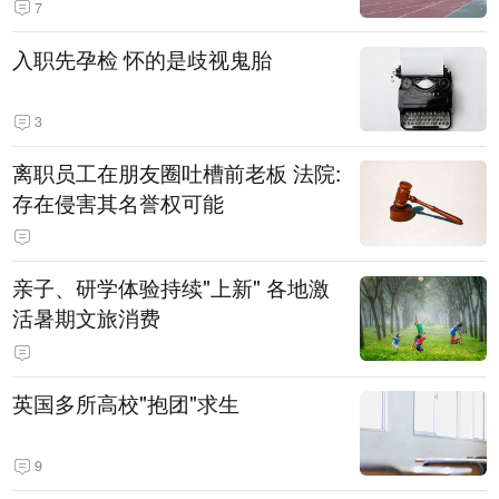
7
入职先孕检 怀的是歧视鬼胎
3
离职员工在朋友圈吐槽前老板 法院:
存在侵害其名誉权可能
亲子、研学体验持续"上新" 各地激
活暑期文旅消费
英国多所高校"抱团"求生
9