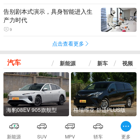
告别剧本式演示，具身智能进入生
产力时代
9
点击查看更多
汽车
新能源
新车
视频
海豹08EV 905旗舰型
格瑞维亚 舒适PLUS版
新能源
SUV
MPV
轿车
更多