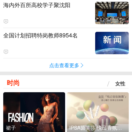
海内外百所高校学子聚沈阳
全国计划招聘特岗教师8954名
点击查看更多
时尚
女性
裙子
IPSA茵芙莎 悦己香氛凝露上市