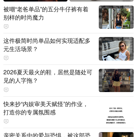
被嘲“老爸单品”的五分牛仔裤有着
别样的时尚魔力
这件极简时尚单品如何实现适配多
元生活场景？
2026夏天最火的鞋，居然是随处可
见的人字拖？
快来抄“内娱审美天赋怪”的作业，
打造你的专属氛围感
亲密关系中的爱与恐惧，被这部恐