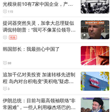
光模块前10有7家中国企业，产业
界人士：想“脱钩”并不容易
115
提词器突然失灵，加拿大总理疑似
调侃特朗普：“我可不像某位领导
人，把这当成一场阴谋”，全场哄笑
视频
韩国部长：我最担心中国了
88
追加千亿对美投资 加速转移先进制
程 岛内对台积电变“美积电”疑虑担
忧加剧
3
伊朗总统：目前与最高领袖联络“非
常困难”，一些人利用穆杰塔巴的正