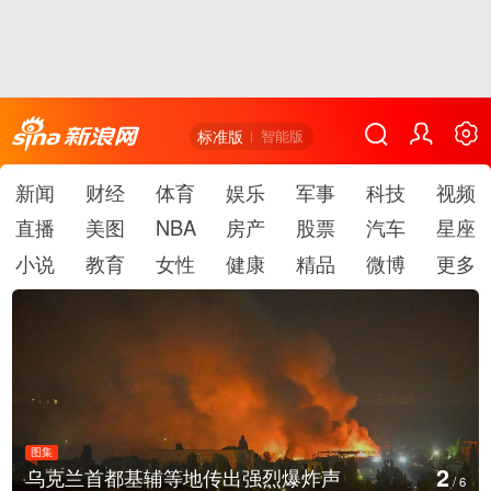
标准版
智能版
新闻
财经
体育
娱乐
军事
科技
视频
直播
美图
NBA
房产
股票
汽车
星座
小说
教育
女性
健康
精品
微博
更多
图集
2
乌克兰首都基辅等地传出强烈爆炸声
/
6