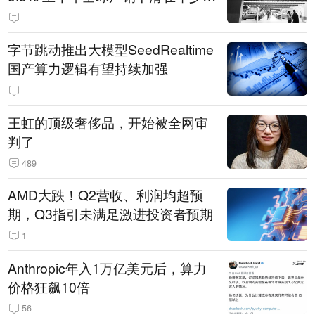
14.3万辆
字节跳动推出大模型SeedRealtime
国产算力逻辑有望持续加强
王虹的顶级奢侈品，开始被全网审
判了
489
AMD大跌！Q2营收、利润均超预
期，Q3指引未满足激进投资者预期
1
Anthropic年入1万亿美元后，算力
价格狂飙10倍
56