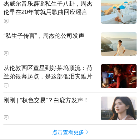
杰威尔音乐辟谣私生子八卦，周杰
伦早在20年前就用歌曲回应谣言
“私生子传言”，周杰伦公司发声
从伦敦西区童星到好莱坞顶流：荷
兰弟银幕起点，是这部催泪灾难片
刚刚 | “权色交易”？白鹿方发声！
点击查看更多