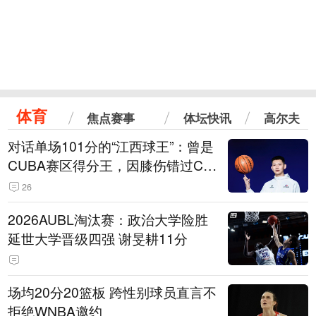
体育
焦点赛事
体坛快讯
高尔夫
对话单场101分的“江西球王”：曾是
CUBA赛区得分王，因膝伤错过CB
A选秀
26
2026AUBL淘汰赛：政治大学险胜
延世大学晋级四强 谢旻耕11分
场均20分20篮板 跨性别球员直言不
拒绝WNBA邀约