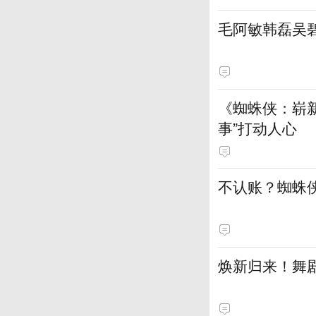
毛阿敏韩磊吴
《蜘蛛侠：崭新
事”打动人心
不认账？蜘蛛
焕新归来！舞剧