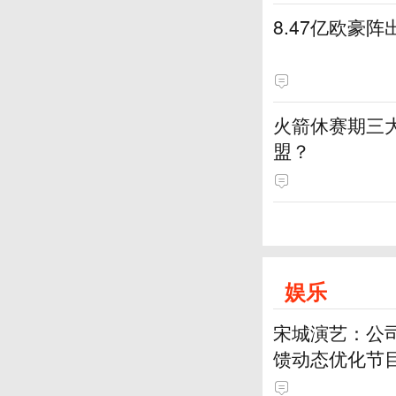
8.47亿欧豪
火箭休赛期三
盟？
娱乐
宋城演艺：公
馈动态优化节