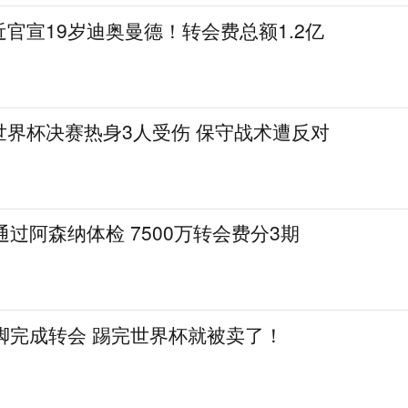
官宣19岁迪奥曼德！转会费总额1.2亿
世界杯决赛热身3人受伤 保守战术遭反对
通过阿森纳体检 7500万转会费分3期
脚完成转会 踢完世界杯就被卖了！