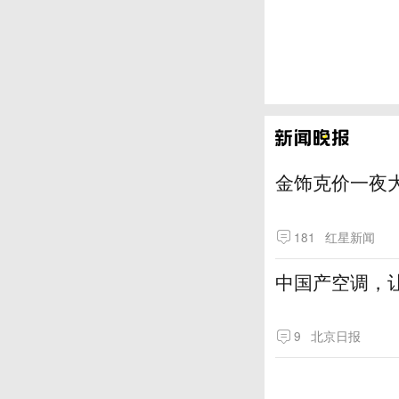
金饰克价一夜大
181
红星新闻
中国产空调，让
9
北京日报