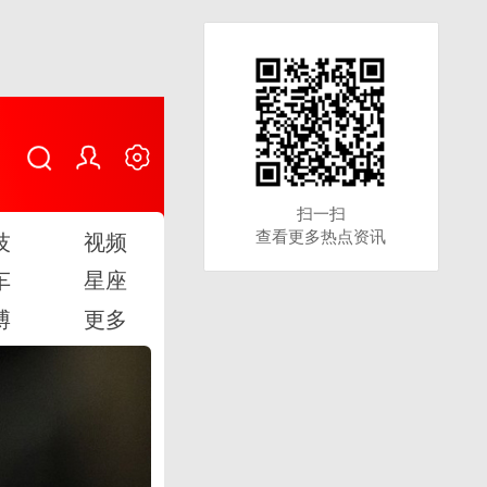
扫一扫
扫一扫
查看更多热点资讯
查看更多热点资讯
技
视频
车
星座
博
更多