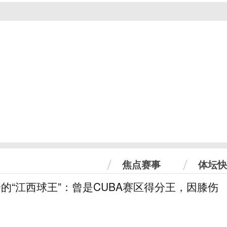
焦点赛事
体坛快
分的“江西球王”：曾是CUBA赛区得分王，因膝伤