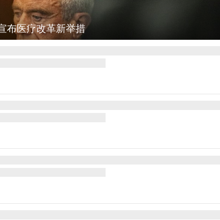
集
云南普洱：乡村风光如画