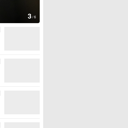
图集
4
安徽长丰：葡萄丰收
/
6