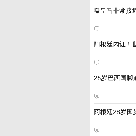
曝皇马非常接近
阿根廷内讧！
28岁巴西国脚
阿根廷28岁国