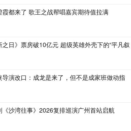
碧霞都来了 歌王之战帮唱嘉宾期待值拉满
之日》票房破10亿元 超级英雄外壳下的“平凡叙
侠导演改口：成龙是来了，但不是成家班做动指
《沙湾往事》2026复排巡演广州首站启航