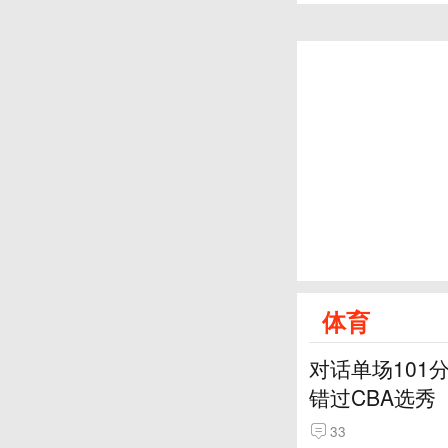
体育
对话单场101
错过CBA选秀
33