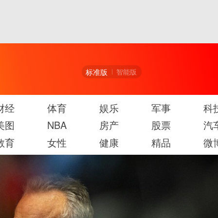
标准版
智能版
财经
体育
娱乐
军事
科
美图
NBA
房产
股票
汽
教育
女性
健康
精品
微