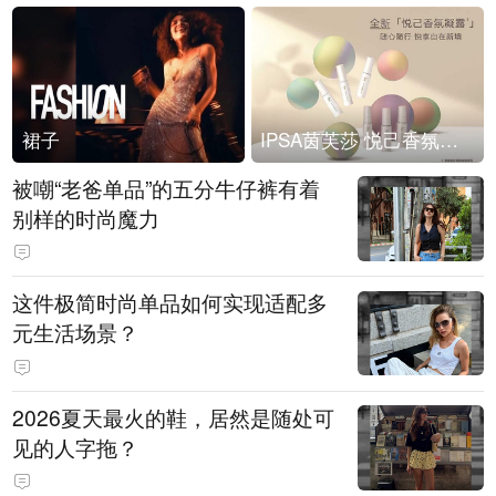
裙子
IPSA茵芙莎 悦己香氛凝露上市
被嘲“老爸单品”的五分牛仔裤有着
别样的时尚魔力
这件极简时尚单品如何实现适配多
元生活场景？
2026夏天最火的鞋，居然是随处可
见的人字拖？