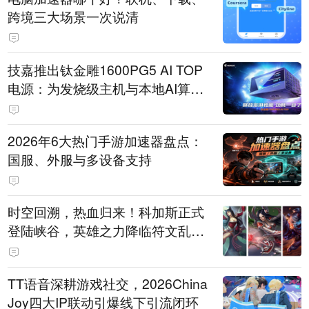
跨境三大场景一次说清
技嘉推出钛金雕1600PG5 AI TOP
电源：为发烧级主机与本地AI算力
打造旗舰供电方案
2026年6大热门手游加速器盘点：
国服、外服与多设备支持
时空回溯，热血归来！科加斯正式
登陆峡谷，英雄之力降临符文乱
斗！
TT语音深耕游戏社交，2026China
Joy四大IP联动引爆线下引流闭环