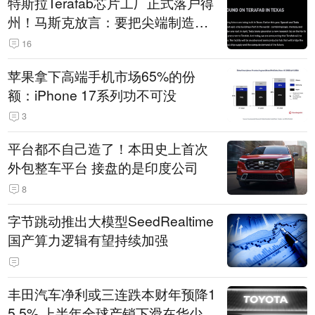
特斯拉Terafab芯片工厂正式落户得
州！马斯克放言：要把尖端制造带
回美国
16
苹果拿下高端手机市场65%的份
额：iPhone 17系列功不可没
3
平台都不自己造了！本田史上首次
外包整车平台 接盘的是印度公司
8
字节跳动推出大模型SeedRealtime
国产算力逻辑有望持续加强
丰田汽车净利或三连跌本财年预降1
5.5% 上半年全球产销下滑在华少卖