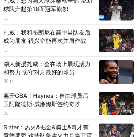
扎威：想为湖人球迷奉献全部 帮助
球队升起第18面冠军旗帜
扎威：我和布朗尼在高中当队友后
成为朋友 很兴奋能再次并肩作战
湖人新援扎威：会在场上展现活力
和努力 防守对方最好的球员
11
离开CBA！Haynes：自由球员后
卫阿隆德斯·威廉姆斯签约奇才
Slater：热火&掘金&骑士&奇才有
意德罗赞 这些队急需火力且需节流