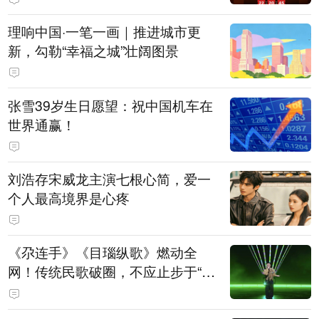
理响中国·一笔一画｜推进城市更
新，勾勒“幸福之城”壮阔图景
张雪39岁生日愿望：祝中国机车在
世界通赢！
刘浩存宋威龙主演七根心简，爱一
个人最高境界是心疼
《尕连手》《目瑙纵歌》燃动全
网！传统民歌破圈，不应止步于“上
头”