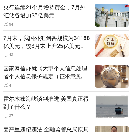
央行连续21个月增持黄金，7月外
汇储备增加25亿美元
94
7月末，我国外汇储备规模为34188
亿美元，较6月末上升25亿美元，
升幅为0.07%
43
国家网信办就《大型个人信息处理
者个人信息保护规定（征求意见
稿）》公开征求意见
4
霍尔木兹海峡谈判推进 美国真正得
到了什么？
37
因严重违纪违法 金融监管总局原局