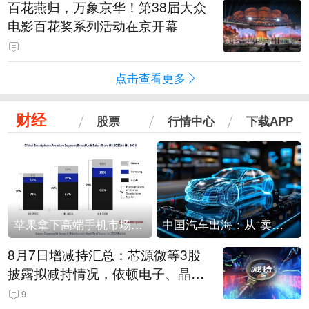
百花燕归，万象京华！第38届大众
电影百花奖系列活动在京开幕
点击查看更多
财经
股票
行情中心
下载APP
苹果拿下高端手机市场65%的份额：iPhone 17系列功不可没
中国汽车出海：从“卖出去”到“走进去”
8月7日增减持汇总：芯源微等3股
披露拟减持情况，依顿电子、晶华
微拟增持（表）
9