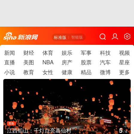
标准版
智能版
新闻
财经
体育
娱乐
军事
科技
视频
直播
美图
NBA
房产
股票
汽车
星座
小说
教育
女性
健康
精品
微博
更多
图集
5
江西铅山：千灯点亮葛仙村
/
6