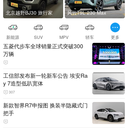
北京越野BJ30 旅行家
风云T9L 230 Max
新能源
SUV
MPV
轿车
更多
五菱代步车全球销量正式突破300
万辆
工信部发布新一轮新车公告 埃安Ra
y 7造型低趴宽体
307
新款智界R7申报图 换装半隐藏式门
把手