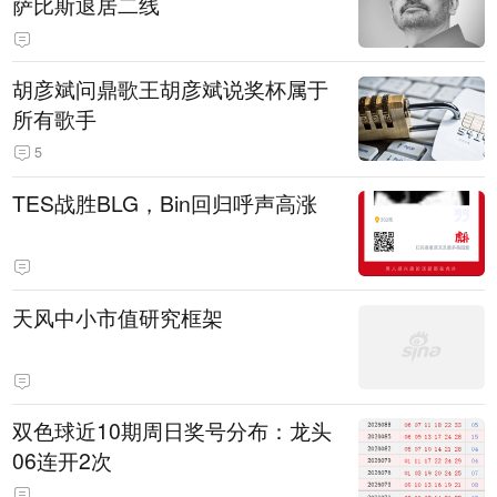
萨比斯退居二线
胡彦斌问鼎歌王胡彦斌说奖杯属于
所有歌手
5
TES战胜BLG，Bin回归呼声高涨
天风中小市值研究框架
双色球近10期周日奖号分布：龙头
06连开2次