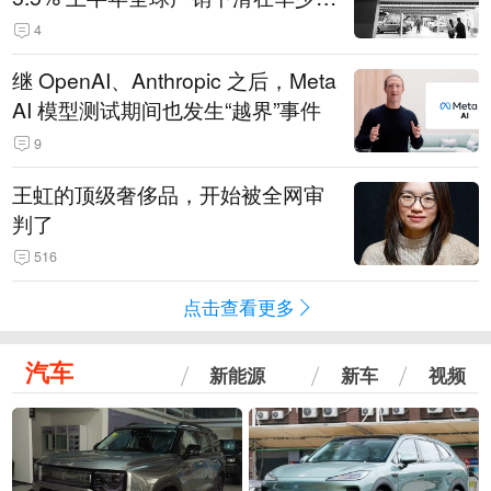
14.3万辆
4
继 OpenAI、Anthropic 之后，Meta
AI 模型测试期间也发生“越界”事件
9
王虹的顶级奢侈品，开始被全网审
判了
516
点击查看更多
汽车
新能源
新车
视频