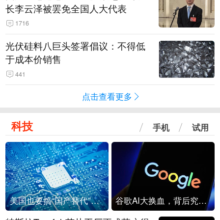
长李云泽被罢免全国人大代表
1716
光伏硅料八巨头签署倡议：不得低
于成本价销售
441
点击查看更多
科技
手机
试用
美国也要搞“国产替代”？先算清三笔账
谷歌AI大换血，背后究竟发生了什么？