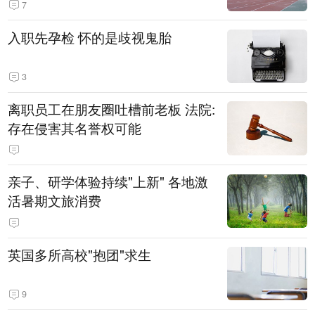
7
入职先孕检 怀的是歧视鬼胎
3
离职员工在朋友圈吐槽前老板 法院:
存在侵害其名誉权可能
亲子、研学体验持续"上新" 各地激
活暑期文旅消费
英国多所高校"抱团"求生
9