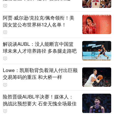
阿贾·威尔逊/克拉克/佩奇领衔！美
国女篮公布世界杯12人名单！
解说谈AUBL：没人能断言中国篮
球未来人才培养路径 多条腿走路吧
Lowe：凯斯勒背负着湖人付出巨额
交易筹码的重压 和大桥一样
险胜晋级AUBL半决赛！媒体人：
挑战比预想要大 石奎无愧全场最佳