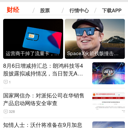
财经
股票
行情中心
下载APP
运营商干掉了流量卡，他们真的玩不起了
SpaceX火箭残骸撞击月球
8月6日增减持汇总：朗鸿科技等4
股披露拟减持情况，当日暂无A股
公司披露拟增持情况（表）
1
国家网信办：对派拓公司在华销售
产品启动网络安全审查
328
知情人士：沃什将准备在9月加息