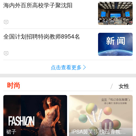
海内外百所高校学子聚沈阳
全国计划招聘特岗教师8954名
点击查看更多
时尚
女性
裙子
IPSA茵芙莎 悦己香氛凝露上市