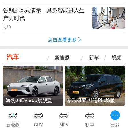
告别剧本式演示，具身智能进入生
产力时代
9
点击查看更多
汽车
新能源
新车
视频
海豹08EV 905旗舰型
格瑞维亚 舒适PLUS版
新能源
SUV
MPV
轿车
更多