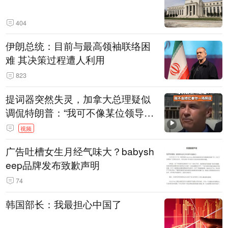
404
伊朗总统：目前与最高领袖联络困
难 其决策过程遭人利用
823
提词器突然失灵，加拿大总理疑似
调侃特朗普：“我可不像某位领导
人，把这当成一场阴谋”，全场哄笑
视频
广告吐槽女生月经气味大？babysh
eep品牌发布致歉声明
74
韩国部长：我最担心中国了