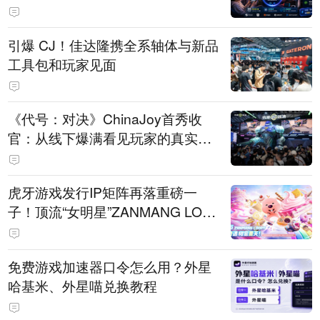
引爆 CJ！佳达隆携全系轴体与新品
工具包和玩家见面
《代号：对决》ChinaJoy首秀收
官：从线下爆满看见玩家的真实期
待
虎牙游戏发行IP矩阵再落重磅一
子！顶流“女明星”ZANMANG LOO
PY 正版3D消除手游《消消奇遇》
惊喜曝光
免费游戏加速器口令怎么用？外星
哈基米、外星喵兑换教程