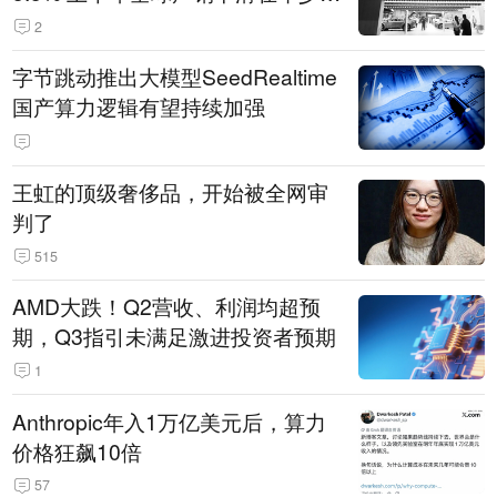
14.3万辆
2
字节跳动推出大模型SeedRealtime
国产算力逻辑有望持续加强
王虹的顶级奢侈品，开始被全网审
判了
515
AMD大跌！Q2营收、利润均超预
期，Q3指引未满足激进投资者预期
1
Anthropic年入1万亿美元后，算力
价格狂飙10倍
57