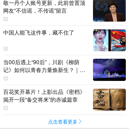
敬一丹个人账号更新，此前曾置顶
网友“不信谣，不传谣”留言
中国人能飞这件事，藏不住了
当00后遇上“90后”，川剧《柳荫
记》如何以青春力量焕新生？｜文
化观察
百花奖开幕片！上影出品《密档》
揭开一段“备交将来”的赤诚篇章
点击查看更多