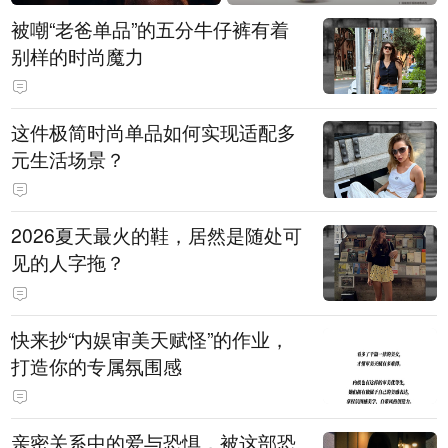
被嘲“老爸单品”的五分牛仔裤有着
别样的时尚魔力
这件极简时尚单品如何实现适配多
元生活场景？
2026夏天最火的鞋，居然是随处可
见的人字拖？
快来抄“内娱审美天赋怪”的作业，
打造你的专属氛围感
亲密关系中的爱与恐惧，被这部恐