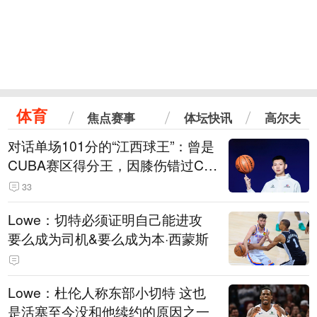
体育
焦点赛事
体坛快讯
高尔夫
对话单场101分的“江西球王”：曾是
CUBA赛区得分王，因膝伤错过CB
A选秀
33
Lowe：切特必须证明自己能进攻
要么成为司机&要么成为本·西蒙斯
Lowe：杜伦人称东部小切特 这也
是活塞至今没和他续约的原因之一