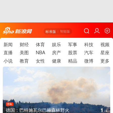
标准版
智能版
新闻
财经
体育
娱乐
军事
科技
视频
直播
美图
NBA
房产
股票
汽车
星座
小说
教育
女性
健康
精品
微博
更多
图集
1
德国：巴特施瓦尔巴赫森林野火
/
6