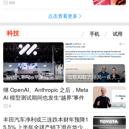
230
点击查看更多
科技
手机
试用
智己汽车App苹果端突然“下架”
谷歌AI权力格局一夜大洗牌
继 OpenAI、Anthropic 之后，Meta
AI 模型测试期间也发生“越界”事件
9
丰田汽车净利或三连跌本财年预降1
5.5% 上半年全球产销下滑在华少卖