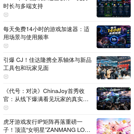
时长与多端支持
每天免费14小时的游戏加速器：适
用场景与使用频率
引爆 CJ！佳达隆携全系轴体与新品
工具包和玩家见面
《代号：对决》ChinaJoy首秀收
官：从线下爆满看见玩家的真实期
待
虎牙游戏发行IP矩阵再落重磅一
子！顶流“女明星”ZANMANG LOO