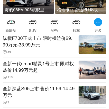
海豹08EV 905旗舰型
格瑞维亚 舒适PLUS版
新能源
SUV
MPV
轿车
更多
纵横F700正式上市 限时权益价29.
99万元-33.99万元
49
全新一代smart精灵1号上市 限时权
益价14.99万元起
116
全新深蓝S05上市 售价11.59-14.49
万元
7