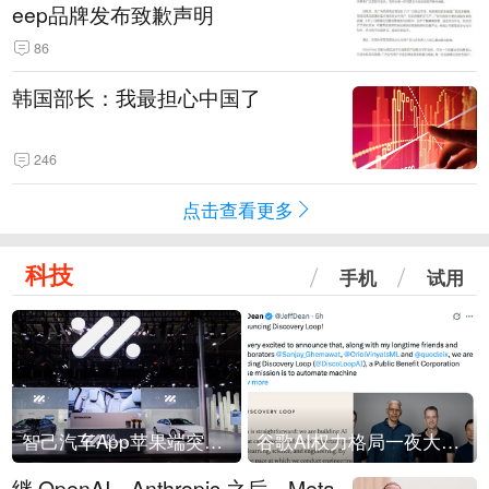
eep品牌发布致歉声明
86
韩国部长：我最担心中国了
246
点击查看更多
科技
手机
试用
智己汽车App苹果端突然“下架”
谷歌AI权力格局一夜大洗牌
继 OpenAI、Anthropic 之后，Meta