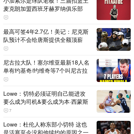
小加索尔是球队老板！三届扣篮王
麦克朗加盟西班牙赫罗纳俱乐部
最高可签4年2.7亿！美记：尼克斯
队预计不会给唐斯提供全额顶薪
尼古拉大队！塞尔维亚最新18人名
单有约基奇/约维奇等7个叫尼古拉
Lowe：切特必须证明自己能进攻
要么成为司机&要么成为本·西蒙斯
7
Lowe：杜伦人称东部小切特 这也
是活塞至今没和他续约的原因之一