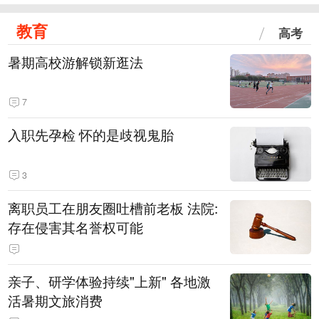
教育
高考
暑期高校游解锁新逛法
7
入职先孕检 怀的是歧视鬼胎
3
离职员工在朋友圈吐槽前老板 法院:
存在侵害其名誉权可能
亲子、研学体验持续"上新" 各地激
活暑期文旅消费