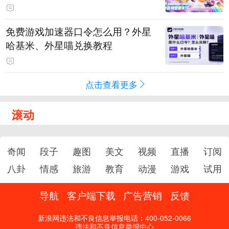
PY 正版3D消除手游《消消奇遇》
惊喜曝光
免费游戏加速器口令怎么用？外星
哈基米、外星喵兑换教程
点击查看更多
滚动
奇闻
段子
趣图
美文
视频
直播
订阅
八卦
情感
旅游
教育
动漫
游戏
试用
导航
客户端下载
广告营销
反馈
新浪网违法和不良信息举报电话：400-052-0066
违法和不良信息举报中心