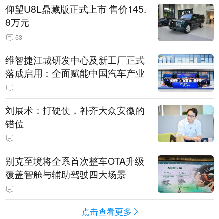
仰望U8L鼎藏版正式上市 售价145.
8万元
53
维智捷江城研发中心及新工厂正式
落成启用：全面赋能中国汽车产业
刘展术：打硬仗，补齐大众安徽的
错位
别克至境将全系首次整车OTA升级
覆盖智舱与辅助驾驶四大场景
点击查看更多