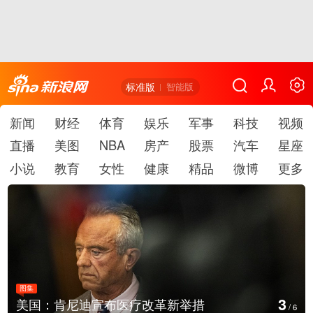
标准版
智能版
新闻
财经
体育
娱乐
军事
科技
视频
直播
美图
NBA
房产
股票
汽车
星座
小说
教育
女性
健康
精品
微博
更多
图集
4
疗改革新举措
云南普洱：乡村风光如画
/
6