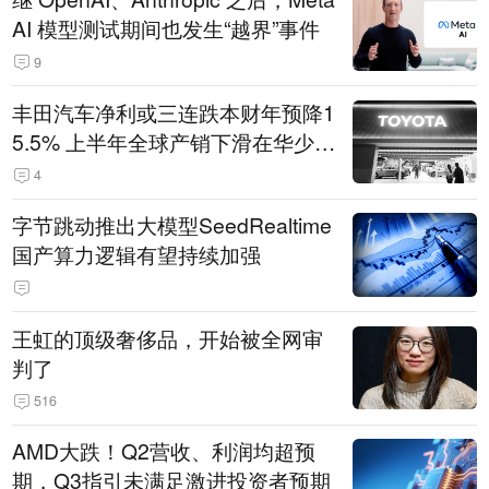
AI 模型测试期间也发生“越界”事件
9
丰田汽车净利或三连跌本财年预降1
5.5% 上半年全球产销下滑在华少卖
14.3万辆
4
字节跳动推出大模型SeedRealtime
国产算力逻辑有望持续加强
王虹的顶级奢侈品，开始被全网审
判了
516
AMD大跌！Q2营收、利润均超预
期，Q3指引未满足激进投资者预期