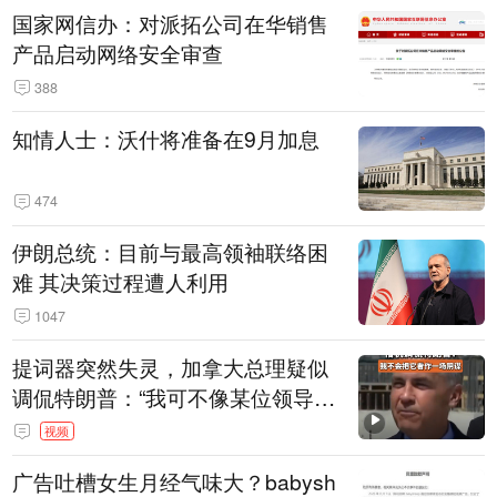
国家网信办：对派拓公司在华销售
产品启动网络安全审查
388
知情人士：沃什将准备在9月加息
474
伊朗总统：目前与最高领袖联络困
难 其决策过程遭人利用
1047
提词器突然失灵，加拿大总理疑似
调侃特朗普：“我可不像某位领导
人，把这当成一场阴谋”，全场哄笑
视频
广告吐槽女生月经气味大？babysh