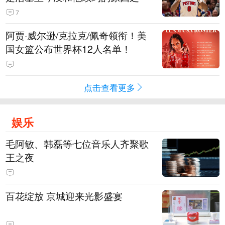
7
阿贾·威尔逊/克拉克/佩奇领衔！美
国女篮公布世界杯12人名单！
点击查看更多
娱乐
毛阿敏、韩磊等七位音乐人齐聚歌
王之夜
百花绽放 京城迎来光影盛宴