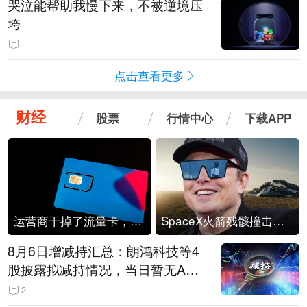
哭泣能帮助我慢下来，不被逆境压
垮
点击查看更多
财经
股票
行情中心
下载APP
运营商干掉了流量卡，他们真的玩不起了
SpaceX火箭残骸撞击月球
8月6日增减持汇总：朗鸿科技等4
股披露拟减持情况，当日暂无A股
公司披露拟增持情况（表）
2