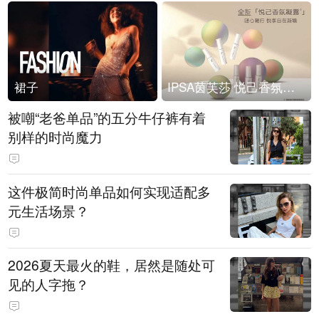
裙子
IPSA茵芙莎 悦己香氛凝露上市
被嘲“老爸单品”的五分牛仔裤有着
别样的时尚魔力
这件极简时尚单品如何实现适配多
元生活场景？
2026夏天最火的鞋，居然是随处可
见的人字拖？