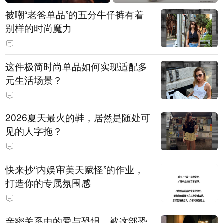
被嘲“老爸单品”的五分牛仔裤有着
别样的时尚魔力
这件极简时尚单品如何实现适配多
元生活场景？
2026夏天最火的鞋，居然是随处可
见的人字拖？
快来抄“内娱审美天赋怪”的作业，
打造你的专属氛围感
亲密关系中的爱与恐惧，被这部恐