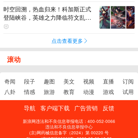
时空回溯，热血归来！科加斯正式
登陆峡谷，英雄之力降临符文乱
斗！
点击查看更多
滚动
奇闻
段子
趣图
美文
视频
直播
订阅
八卦
情感
旅游
教育
动漫
游戏
试用
导航
客户端下载
广告营销
反馈
新浪网违法和不良信息举报电话：400-052-0066
违法和不良信息举报中心
(京)网药械信息备字（2024）第 00220 号