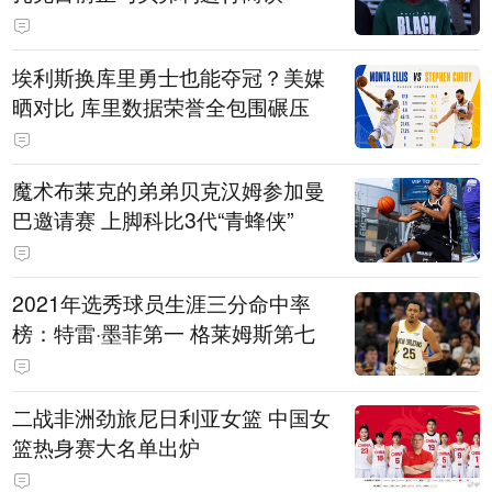
埃利斯换库里勇士也能夺冠？美媒
晒对比 库里数据荣誉全包围碾压
魔术布莱克的弟弟贝克汉姆参加曼
巴邀请赛 上脚科比3代“青蜂侠”
2021年选秀球员生涯三分命中率
榜：特雷·墨菲第一 格莱姆斯第七
二战非洲劲旅尼日利亚女篮 中国女
篮热身赛大名单出炉