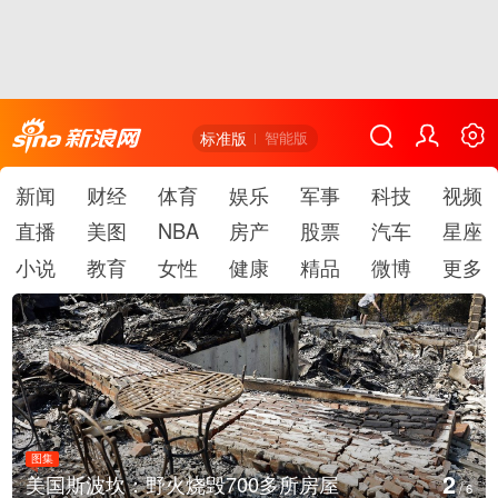
标准版
智能版
新闻
财经
体育
娱乐
军事
科技
视频
直播
美图
NBA
房产
股票
汽车
星座
小说
教育
女性
健康
精品
微博
更多
图集
2
美国斯波坎：野火烧毁700多所房屋
/
6