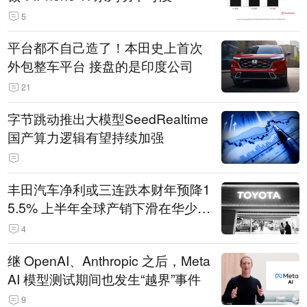
5
平台都不自己造了！本田史上首次
外包整车平台 接盘的是印度公司
21
字节跳动推出大模型SeedRealtime
国产算力逻辑有望持续加强
丰田汽车净利或三连跌本财年预降1
5.5% 上半年全球产销下滑在华少卖
14.3万辆
4
继 OpenAI、Anthropic 之后，Meta
AI 模型测试期间也发生“越界”事件
9