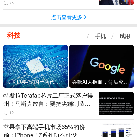
75
点击查看更多
科技
手机
试用
美国也要搞“国产替代”？先算清三笔账
谷歌AI大换血，背后究竟发生了什么？
特斯拉Terafab芯片工厂正式落户得
州！马斯克放言：要把尖端制造带
回美国
19
苹果拿下高端手机市场65%的份
额：iPhone 17系列功不可没