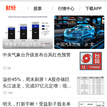
财经
股票
行情中心
下载APP
苹果拿下高端手机市场65%的份额：iPhone 17系列功不可没
中国汽车出海：从“卖出去”到“走进去”
中央气象台升级发布台风红色预警
28
溢价45%，周末刷屏！A股存储巨
头江波龙，完成37亿元定增：现价
386.6元，定增价560元
149
明天，打新宇树！受益影子股名单