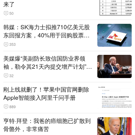
来了
50
韩媒：SK海力士拟推710亿美元股
东回报方案，40%用于回购股票，
相当于美股发行规模
353
美媒爆“美副防长致信国防业界领
袖，勒令其21天内提交增产计划”，
五角大楼回应
32
刚上线就删了！苹果中国官网删除
Apple智能接入阿里千问手册
889
亨特·拜登：我爸的癌细胞已扩散到
骨骼外，非常痛苦