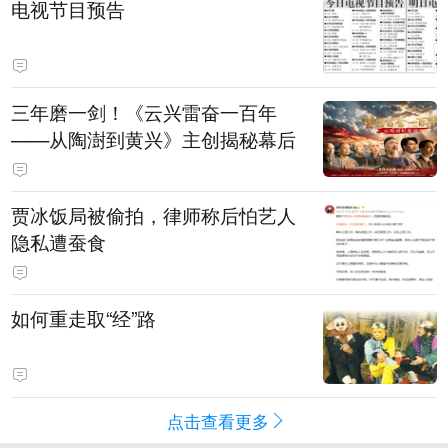
电视节目预告
三年磨一剑！《云兴雷奋一百年
——从陶澍到黄兴》主创揭秘幕后
贾冰饭局被偷拍，律师称后怕艺人
隐私遭蚕食
如何重走取“经”路
点击查看更多