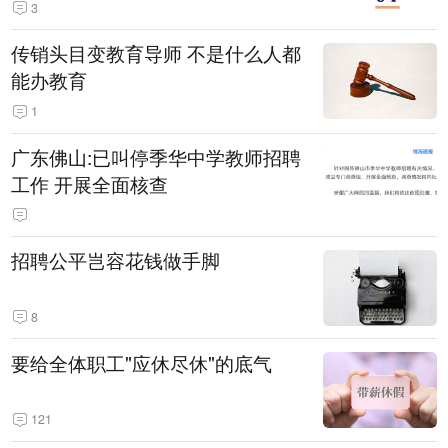
3
传销头目变教育导师 不是什么人都
能办教育
1
广东佛山:已叫停季华中学教师招聘
工作 开展全面核查
招聘公平岂容花钱做手脚
8
要给全体职工"应休尽休"的底气
121