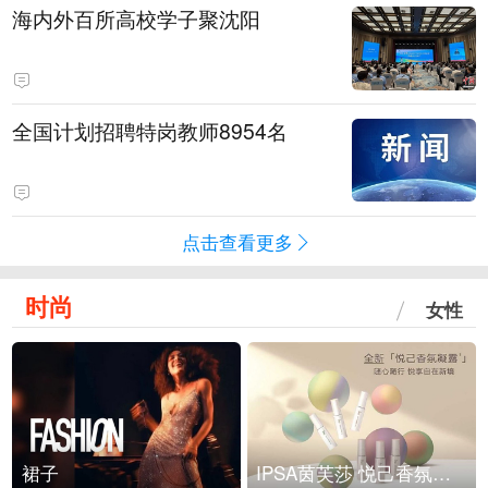
海内外百所高校学子聚沈阳
全国计划招聘特岗教师8954名
点击查看更多
时尚
女性
裙子
IPSA茵芙莎 悦己香氛凝露上市