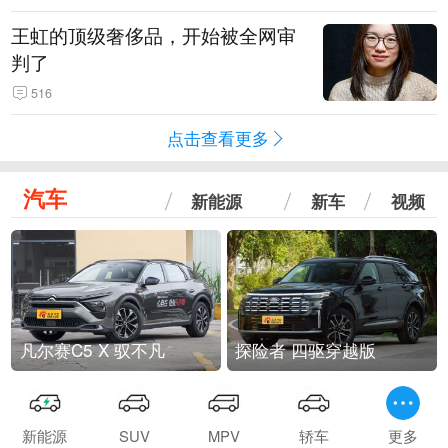
王虹的顶级奢侈品，开始被全网审
判了
516
点击查看更多
汽车
新能源
新车
视频
凡尔赛C5 X 驭不凡
探险者 四驱穿越版
新能源
SUV
MPV
轿车
更多