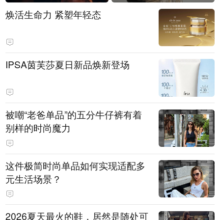
焕活生命力 紧塑年轻态
IPSA茵芙莎夏日新品焕新登场
被嘲“老爸单品”的五分牛仔裤有着
别样的时尚魔力
这件极简时尚单品如何实现适配多
元生活场景？
2026夏天最火的鞋，居然是随处可