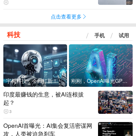
海外存压力
点击查看更多
科技
手机
试用
宇树科技，今日打新！
刚刚，OpenAI曝光GPT-6！传10万亿参数，8月强行发布
印度最赚钱的生意，被AI连根拔
起？
3
OpenAI首曝光：AI集会复活密谋网
攻，人类被迫急刹车