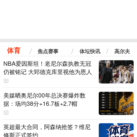
体育
焦点赛事
体坛快讯
高尔夫
NBA爱因斯坦！老尼尔森执教无冠
仍被铭记 大郅德克库里视他为恩人
美媒晒奥尼尔00年总决赛爆炸数
据：场均38分+16.7板+2.7帽
英超最大合同，阿森纳抢签？维尼
修斯正式签约