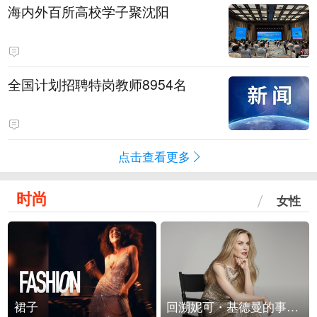
海内外百所高校学子聚沈阳
全国计划招聘特岗教师8954名
点击查看更多
时尚
女性
裙子
回溯妮可・基德曼的事业轨迹