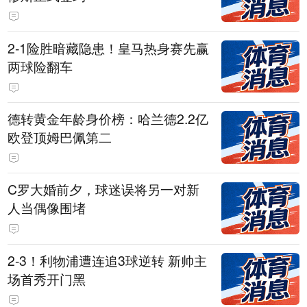
2-1险胜暗藏隐患！皇马热身赛先赢
两球险翻车
德转黄金年龄身价榜：哈兰德2.2亿
欧登顶姆巴佩第二
C罗大婚前夕，球迷误将另一对新
人当偶像围堵
2-3！利物浦遭连追3球逆转 新帅主
场首秀开门黑