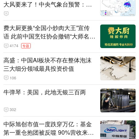
大风要来了！中央气象台预警：今
天到明天，浙江、安徽有特大暴雨
费大厨更换“全国小炒肉大王”宣传
语 此前中国烹饪协会撤销“大师名
师”等称号
4174
专题
高盛：中国AI板块不存在整体泡沫
三大细分领域最具投资价值
106
牛弹琴：美国，此地无银三百两
302
中际旭创市值一度跌穿万亿：基金
第一重仓抱团被反噬 90%营收来自