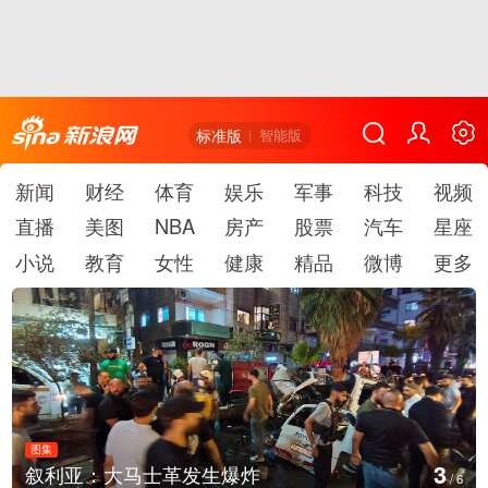
标准版
智能版
新闻
财经
体育
娱乐
军事
科技
视频
直播
美图
NBA
房产
股票
汽车
星座
小说
教育
女性
健康
精品
微博
更多
图集
4
叙利亚：大马士革发生爆炸
/
6