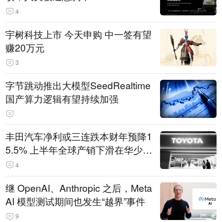
4
宇树科技上市 今天申购 中一签有望
赚20万元
3
字节跳动推出大模型SeedRealtime
国产算力逻辑有望持续加强
丰田汽车净利或三连跌本财年预降1
5.5% 上半年全球产销下滑在华少卖
14.3万辆
4
继 OpenAI、Anthropic 之后，Meta
AI 模型测试期间也发生“越界”事件
9