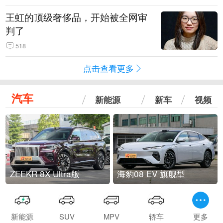
王虹的顶级奢侈品，开始被全网审
判了
518
点击查看更多
汽车
新能源
新车
视频
ZEEKR 8X Ultra版
海豹08 EV 旗舰型
新能源
SUV
MPV
轿车
更多