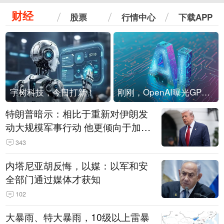
财经
股票
行情中心
下载APP
宇树科技，今日打新！
刚刚，OpenAI曝光GPT-6！传10万亿参数，8月强行发布
特朗普暗示：相比于重新对伊朗发
动大规模军事行动 他更倾向于加大
经济施压
343
内塔尼亚胡反悔，以媒：以军和安
全部门通过媒体才获知
102
大暴雨、特大暴雨，10级以上雷暴